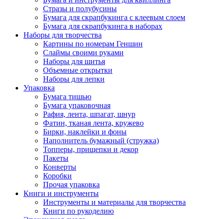
Стразы и полубусины
Бумага для скрапбукинга с клеевым слоем
Бумага для скрапбукинга в наборах
Наборы для творчества
Картины по номерам Геншин
Слаймы своими руками
Наборы для шитья
Объемные открытки
Наборы для лепки
Упаковка
Бумага тишью
Бумага упаковочная
Рафия, лента, шпагат, шнур
Фатин, тканая лента, кружево
Бирки, наклейки и фоны
Наполнитель бумажный (стружка)
Топперы, прищепки и декор
Пакеты
Конверты
Коробки
Прочая упаковка
Книги и инструменты
Инструменты и материалы для творчества
Книги по рукоделию