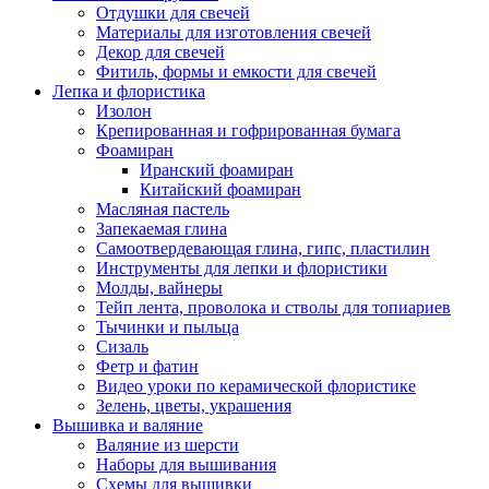
Отдушки для свечей
Материалы для изготовления свечей
Декор для свечей
Фитиль, формы и емкости для свечей
Лепка и флористика
Изолон
Крепированная и гофрированная бумага
Фоамиран
Иранский фоамиран
Китайский фоамиран
Масляная пастель
Запекаемая глина
Самоотвердевающая глина, гипс, пластилин
Инструменты для лепки и флористики
Молды, вайнеры
Тейп лента, проволока и стволы для топиариев
Тычинки и пыльца
Сизаль
Фетр и фатин
Видео уроки по керамической флористике
Зелень, цветы, украшения
Вышивка и валяние
Валяние из шерсти
Наборы для вышивания
Схемы для вышивки