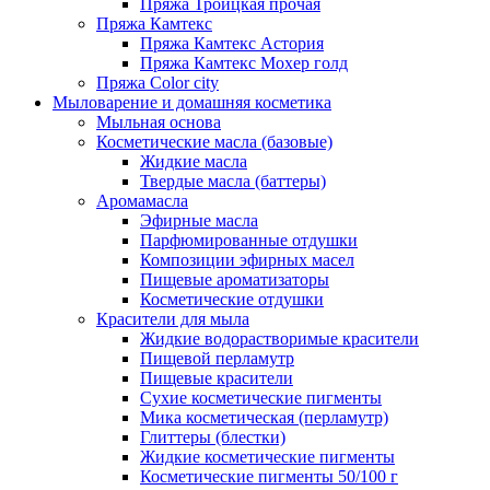
Пряжа Троицкая прочая
Пряжа Камтекс
Пряжа Камтекс Астория
Пряжа Камтекс Мохер голд
Пряжа Color city
Мыловарение и домашняя косметика
Мыльная основа
Косметические масла (базовые)
Жидкие масла
Твердые масла (баттеры)
Аромамасла
Эфирные масла
Парфюмированные отдушки
Композиции эфирных масел
Пищевые ароматизаторы
Косметические отдушки
Красители для мыла
Жидкие водорастворимые красители
Пищевой перламутр
Пищевые красители
Сухие косметические пигменты
Мика косметическая (перламутр)
Глиттеры (блестки)
Жидкие косметические пигменты
Косметические пигменты 50/100 г