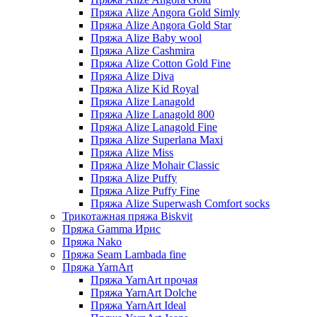
Пряжа Alize Angora Gold Simly
Пряжа Alize Angora Gold Star
Пряжа Alize Baby wool
Пряжа Alize Cashmira
Пряжа Alize Cotton Gold Fine
Пряжа Alize Diva
Пряжа Alize Kid Royal
Пряжа Alize Lanagold
Пряжа Alize Lanagold 800
Пряжа Alize Lanagold Fine
Пряжа Alize Superlana Maxi
Пряжа Alize Miss
Пряжа Alize Mohair Classic
Пряжа Alize Puffy
Пряжа Alize Puffy Fine
Пряжа Alize Superwash Comfort socks
Трикотажная пряжа Biskvit
Пряжа Gamma Ирис
Пряжа Nako
Пряжа Seam Lambada fine
Пряжа YarnArt
Пряжа YarnArt прочая
Пряжа YarnArt Dolche
Пряжа YarnArt Ideal