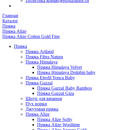
Политика конфиденциальности
Главная
Каталог
Пряжа
Пряжа Alize
Пряжа Alize Cotton Gold Fine
Пряжа
Пряжа Artland
Пряжа Fibra Natura
Пряжа Himalaya
Пряжа Himalaya Velvet
Пряжа Himalaya Dolphin baby
Пряжа Etrofil Yonca Baby
Пряжа Gazzal
Пряжа Gazzal Baby Bamboo
Пряжа Gazzal Giza
Шнур для вязания
Пух норки
Джутовая пряжа
Пряжа Alize
Пряжа Alize Softy
Пряжа Alize Wooltime
Пряжа Alize Angora Gold