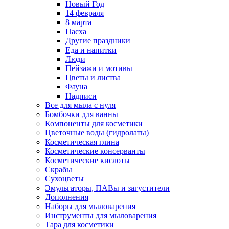
Новый Год
14 февраля
8 марта
Пасха
Другие праздники
Еда и напитки
Люди
Пейзажи и мотивы
Цветы и листва
Фауна
Надписи
Все для мыла с нуля
Бомбочки для ванны
Компоненты для косметики
Цветочные воды (гидролаты)
Косметическая глина
Косметические консерванты
Косметические кислоты
Скрабы
Сухоцветы
Эмульгаторы, ПАВы и загустители
Дополнения
Наборы для мыловарения
Инструменты для мыловарения
Тара для косметики