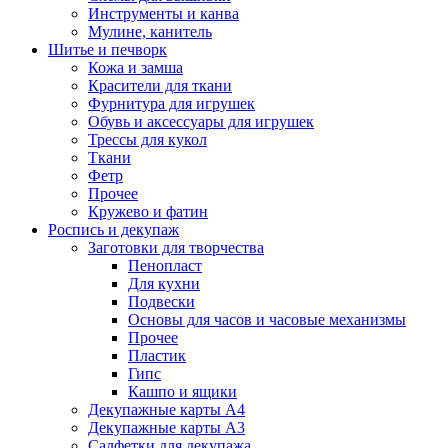
Инструменты и канва
Мулине, канитель
Шитье и печворк
Кожа и замша
Красители для ткани
Фурнитура для игрушек
Обувь и аксессуары для игрушек
Трессы для кукол
Ткани
Фетр
Прочее
Кружево и фатин
Роспись и декупаж
Заготовки для творчества
Пенопласт
Для кухни
Подвески
Основы для часов и часовые механизмы
Прочее
Пластик
Гипс
Кашпо и ящики
Декупажные карты А4
Декупажные карты А3
Салфетки для декупажа