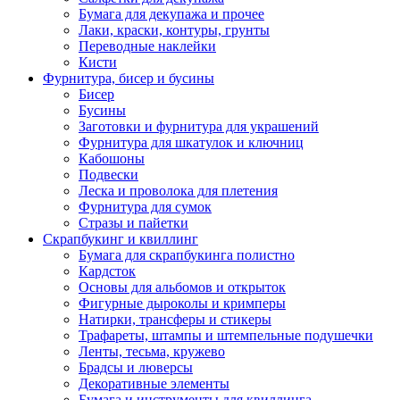
Бумага для декупажа и прочее
Лаки, краски, контуры, грунты
Переводные наклейки
Кисти
Фурнитура, бисер и бусины
Бисер
Бусины
Заготовки и фурнитура для украшений
Фурнитура для шкатулок и ключниц
Кабошоны
Подвески
Леска и проволока для плетения
Фурнитура для сумок
Стразы и пайетки
Скрапбукинг и квиллинг
Бумага для скрапбукинга полистно
Кардсток
Основы для альбомов и открыток
Фигурные дыроколы и кримперы
Натирки, трансферы и стикеры
Трафареты, штампы и штемпельные подушечки
Ленты, тесьма, кружево
Брадсы и люверсы
Декоративные элементы
Бумага и инструменты для квиллинга