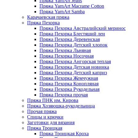
Пряжа YarnArt Jeans
Пряжа YarnArt Macrame Cotton
Пряжа YarnArt Samba
Карачаевская пряжа
Пряжа Пехорка
Пряжа Пехорка Австралийский меринос
Пряжа Пехорка Блестящий лен
Пряжа Пехорка Деревенская
Пряжа Пехорка Детский хлопок
Пряжа Пехорка Льняная
Пряжа Пехорка Носочная
Пряжа Пехорка Ангорская теплая
Пряжа Пехорка Детская новинка
Пряжа Пехорка Детский каприз
Пряжа Пехорка Жемчужная
Пряжа Пехорка Конопляная
Пряжа Пехорка Рукодельная
Пряжа Пехорка прочая
Пряжа ПНК им. Кирова
Пряжа Хозяюшка-рукодельница
Прочая пряжа
Спицы и крючки
Заготовки для вязания
Пряжа Троицкая
Пряжа Троицкая Кроха