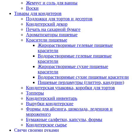
Жемчуг и соль для ванны
Воски
Товары для кондитеров
Подложки для тортов и десертов
Кондитерский декор
Печать на сахарной бумаге
Ароматизаторы пищевые
Красители пищевые
Жирорастворимые гелевые пищевые
красители
Водорастворимые гелевые пищевые
красители
Жирорастворимые сухие пищевые
красители
Водорастворимые сухие пищевые красители
Пищевые перламутры (глиттер, кандурин)
Кондитерская упаковка, коробки для тортов
Топперы
Кондитерский инвентарь
Вырубки кондитерские
Формы для айсинга, шоколада, леденцов и
мороженого
Бумажные салфетки, капсулы, формы
Кондитерское сырье
Свечи своими руками