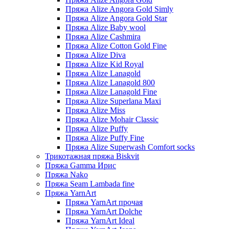
Пряжа Alize Angora Gold Simly
Пряжа Alize Angora Gold Star
Пряжа Alize Baby wool
Пряжа Alize Cashmira
Пряжа Alize Cotton Gold Fine
Пряжа Alize Diva
Пряжа Alize Kid Royal
Пряжа Alize Lanagold
Пряжа Alize Lanagold 800
Пряжа Alize Lanagold Fine
Пряжа Alize Superlana Maxi
Пряжа Alize Miss
Пряжа Alize Mohair Classic
Пряжа Alize Puffy
Пряжа Alize Puffy Fine
Пряжа Alize Superwash Comfort socks
Трикотажная пряжа Biskvit
Пряжа Gamma Ирис
Пряжа Nako
Пряжа Seam Lambada fine
Пряжа YarnArt
Пряжа YarnArt прочая
Пряжа YarnArt Dolche
Пряжа YarnArt Ideal