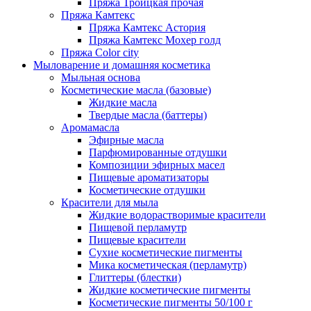
Пряжа Троицкая прочая
Пряжа Камтекс
Пряжа Камтекс Астория
Пряжа Камтекс Мохер голд
Пряжа Color city
Мыловарение и домашняя косметика
Мыльная основа
Косметические масла (базовые)
Жидкие масла
Твердые масла (баттеры)
Аромамасла
Эфирные масла
Парфюмированные отдушки
Композиции эфирных масел
Пищевые ароматизаторы
Косметические отдушки
Красители для мыла
Жидкие водорастворимые красители
Пищевой перламутр
Пищевые красители
Сухие косметические пигменты
Мика косметическая (перламутр)
Глиттеры (блестки)
Жидкие косметические пигменты
Косметические пигменты 50/100 г