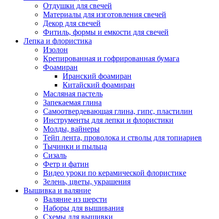
Отдушки для свечей
Материалы для изготовления свечей
Декор для свечей
Фитиль, формы и емкости для свечей
Лепка и флористика
Изолон
Крепированная и гофрированная бумага
Фоамиран
Иранский фоамиран
Китайский фоамиран
Масляная пастель
Запекаемая глина
Самоотвердевающая глина, гипс, пластилин
Инструменты для лепки и флористики
Молды, вайнеры
Тейп лента, проволока и стволы для топиариев
Тычинки и пыльца
Сизаль
Фетр и фатин
Видео уроки по керамической флористике
Зелень, цветы, украшения
Вышивка и валяние
Валяние из шерсти
Наборы для вышивания
Схемы для вышивки