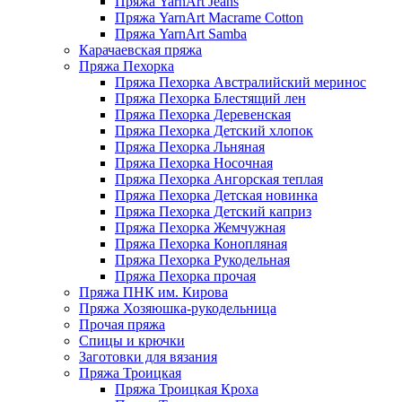
Пряжа YarnArt Jeans
Пряжа YarnArt Macrame Cotton
Пряжа YarnArt Samba
Карачаевская пряжа
Пряжа Пехорка
Пряжа Пехорка Австралийский меринос
Пряжа Пехорка Блестящий лен
Пряжа Пехорка Деревенская
Пряжа Пехорка Детский хлопок
Пряжа Пехорка Льняная
Пряжа Пехорка Носочная
Пряжа Пехорка Ангорская теплая
Пряжа Пехорка Детская новинка
Пряжа Пехорка Детский каприз
Пряжа Пехорка Жемчужная
Пряжа Пехорка Конопляная
Пряжа Пехорка Рукодельная
Пряжа Пехорка прочая
Пряжа ПНК им. Кирова
Пряжа Хозяюшка-рукодельница
Прочая пряжа
Спицы и крючки
Заготовки для вязания
Пряжа Троицкая
Пряжа Троицкая Кроха