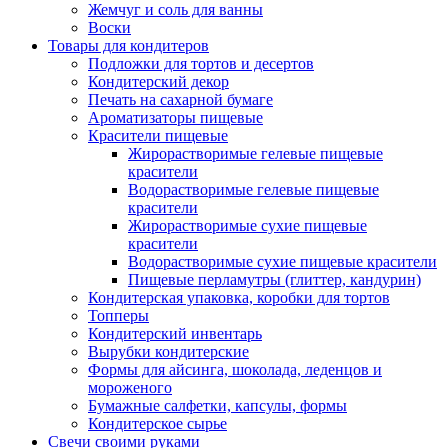
Жемчуг и соль для ванны
Воски
Товары для кондитеров
Подложки для тортов и десертов
Кондитерский декор
Печать на сахарной бумаге
Ароматизаторы пищевые
Красители пищевые
Жирорастворимые гелевые пищевые
красители
Водорастворимые гелевые пищевые
красители
Жирорастворимые сухие пищевые
красители
Водорастворимые сухие пищевые красители
Пищевые перламутры (глиттер, кандурин)
Кондитерская упаковка, коробки для тортов
Топперы
Кондитерский инвентарь
Вырубки кондитерские
Формы для айсинга, шоколада, леденцов и
мороженого
Бумажные салфетки, капсулы, формы
Кондитерское сырье
Свечи своими руками