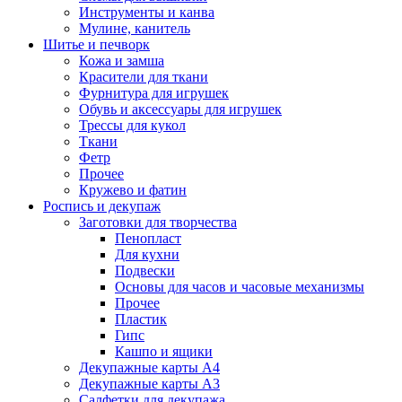
Инструменты и канва
Мулине, канитель
Шитье и печворк
Кожа и замша
Красители для ткани
Фурнитура для игрушек
Обувь и аксессуары для игрушек
Трессы для кукол
Ткани
Фетр
Прочее
Кружево и фатин
Роспись и декупаж
Заготовки для творчества
Пенопласт
Для кухни
Подвески
Основы для часов и часовые механизмы
Прочее
Пластик
Гипс
Кашпо и ящики
Декупажные карты А4
Декупажные карты А3
Салфетки для декупажа