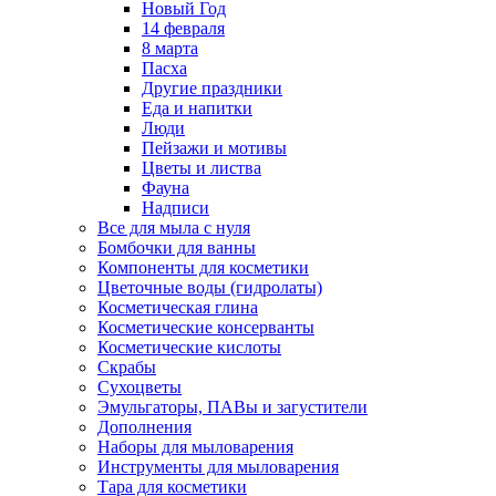
Новый Год
14 февраля
8 марта
Пасха
Другие праздники
Еда и напитки
Люди
Пейзажи и мотивы
Цветы и листва
Фауна
Надписи
Все для мыла с нуля
Бомбочки для ванны
Компоненты для косметики
Цветочные воды (гидролаты)
Косметическая глина
Косметические консерванты
Косметические кислоты
Скрабы
Сухоцветы
Эмульгаторы, ПАВы и загустители
Дополнения
Наборы для мыловарения
Инструменты для мыловарения
Тара для косметики