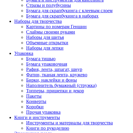
Стразы и полубусины
Бумага для скрапбукинга с клеевым слоем
Бумага для скрапбукинга в наборах
Наборы для творчества
Картины по номерам Геншин
Слаймы своими руками
Наборы для шитья
Объемные открытки
Наборы для лепки
Упаковка
Бумага тишью
Бумага упаковочная
Рафия, лента, шпагат, шнур
Фатин, тканая лента, кружево
Бирки, наклейки и фоны
Наполнитель бумажный (стружка)
Топперы, прищепки и декор
Пакеты
Конверты
Коробки
Прочая упаковка
Книги и инструменты
Инструменты и материалы для творчества
Книги по рукоделию