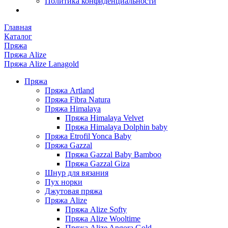
Политика конфиденциальности
Главная
Каталог
Пряжа
Пряжа Alize
Пряжа Alize Lanagold
Пряжа
Пряжа Artland
Пряжа Fibra Natura
Пряжа Himalaya
Пряжа Himalaya Velvet
Пряжа Himalaya Dolphin baby
Пряжа Etrofil Yonca Baby
Пряжа Gazzal
Пряжа Gazzal Baby Bamboo
Пряжа Gazzal Giza
Шнур для вязания
Пух норки
Джутовая пряжа
Пряжа Alize
Пряжа Alize Softy
Пряжа Alize Wooltime
Пряжа Alize Angora Gold