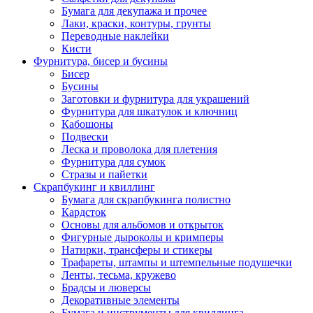
Бумага для декупажа и прочее
Лаки, краски, контуры, грунты
Переводные наклейки
Кисти
Фурнитура, бисер и бусины
Бисер
Бусины
Заготовки и фурнитура для украшений
Фурнитура для шкатулок и ключниц
Кабошоны
Подвески
Леска и проволока для плетения
Фурнитура для сумок
Стразы и пайетки
Скрапбукинг и квиллинг
Бумага для скрапбукинга полистно
Кардсток
Основы для альбомов и открыток
Фигурные дыроколы и кримперы
Натирки, трансферы и стикеры
Трафареты, штампы и штемпельные подушечки
Ленты, тесьма, кружево
Брадсы и люверсы
Декоративные элементы
Бумага и инструменты для квиллинга