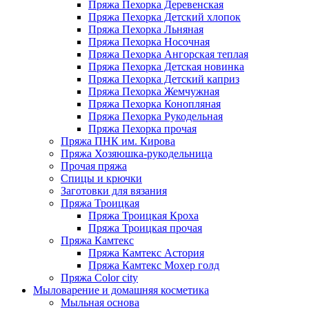
Пряжа Пехорка Деревенская
Пряжа Пехорка Детский хлопок
Пряжа Пехорка Льняная
Пряжа Пехорка Носочная
Пряжа Пехорка Ангорская теплая
Пряжа Пехорка Детская новинка
Пряжа Пехорка Детский каприз
Пряжа Пехорка Жемчужная
Пряжа Пехорка Конопляная
Пряжа Пехорка Рукодельная
Пряжа Пехорка прочая
Пряжа ПНК им. Кирова
Пряжа Хозяюшка-рукодельница
Прочая пряжа
Спицы и крючки
Заготовки для вязания
Пряжа Троицкая
Пряжа Троицкая Кроха
Пряжа Троицкая прочая
Пряжа Камтекс
Пряжа Камтекс Астория
Пряжа Камтекс Мохер голд
Пряжа Color city
Мыловарение и домашняя косметика
Мыльная основа