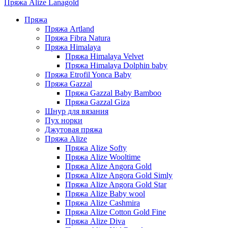
Пряжа Alize Lanagold
Пряжа
Пряжа Artland
Пряжа Fibra Natura
Пряжа Himalaya
Пряжа Himalaya Velvet
Пряжа Himalaya Dolphin baby
Пряжа Etrofil Yonca Baby
Пряжа Gazzal
Пряжа Gazzal Baby Bamboo
Пряжа Gazzal Giza
Шнур для вязания
Пух норки
Джутовая пряжа
Пряжа Alize
Пряжа Alize Softy
Пряжа Alize Wooltime
Пряжа Alize Angora Gold
Пряжа Alize Angora Gold Simly
Пряжа Alize Angora Gold Star
Пряжа Alize Baby wool
Пряжа Alize Cashmira
Пряжа Alize Cotton Gold Fine
Пряжа Alize Diva