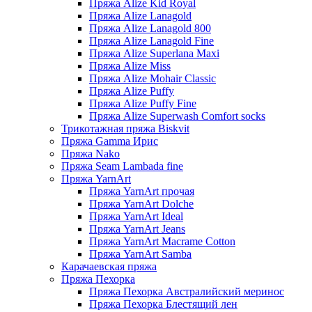
Пряжа Alize Kid Royal
Пряжа Alize Lanagold
Пряжа Alize Lanagold 800
Пряжа Alize Lanagold Fine
Пряжа Alize Superlana Maxi
Пряжа Alize Miss
Пряжа Alize Mohair Classic
Пряжа Alize Puffy
Пряжа Alize Puffy Fine
Пряжа Alize Superwash Comfort socks
Трикотажная пряжа Biskvit
Пряжа Gamma Ирис
Пряжа Nako
Пряжа Seam Lambada fine
Пряжа YarnArt
Пряжа YarnArt прочая
Пряжа YarnArt Dolche
Пряжа YarnArt Ideal
Пряжа YarnArt Jeans
Пряжа YarnArt Macrame Cotton
Пряжа YarnArt Samba
Карачаевская пряжа
Пряжа Пехорка
Пряжа Пехорка Австралийский меринос
Пряжа Пехорка Блестящий лен