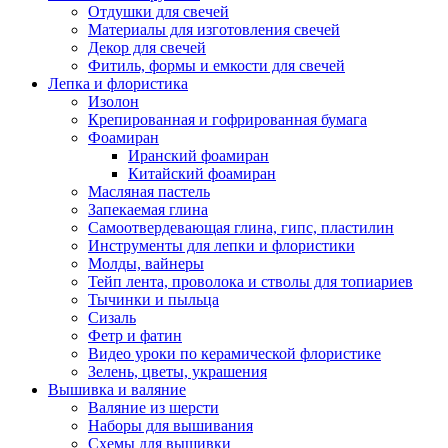
Отдушки для свечей
Материалы для изготовления свечей
Декор для свечей
Фитиль, формы и емкости для свечей
Лепка и флористика
Изолон
Крепированная и гофрированная бумага
Фоамиран
Иранский фоамиран
Китайский фоамиран
Масляная пастель
Запекаемая глина
Самоотвердевающая глина, гипс, пластилин
Инструменты для лепки и флористики
Молды, вайнеры
Тейп лента, проволока и стволы для топиариев
Тычинки и пыльца
Сизаль
Фетр и фатин
Видео уроки по керамической флористике
Зелень, цветы, украшения
Вышивка и валяние
Валяние из шерсти
Наборы для вышивания
Схемы для вышивки