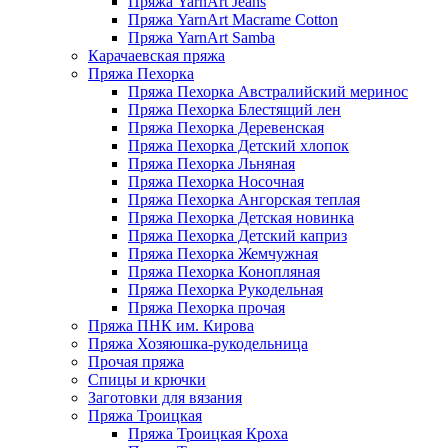
Пряжа YarnArt Jeans
Пряжа YarnArt Macrame Cotton
Пряжа YarnArt Samba
Карачаевская пряжа
Пряжа Пехорка
Пряжа Пехорка Австралийский меринос
Пряжа Пехорка Блестящий лен
Пряжа Пехорка Деревенская
Пряжа Пехорка Детский хлопок
Пряжа Пехорка Льняная
Пряжа Пехорка Носочная
Пряжа Пехорка Ангорская теплая
Пряжа Пехорка Детская новинка
Пряжа Пехорка Детский каприз
Пряжа Пехорка Жемчужная
Пряжа Пехорка Конопляная
Пряжа Пехорка Рукодельная
Пряжа Пехорка прочая
Пряжа ПНК им. Кирова
Пряжа Хозяюшка-рукодельница
Прочая пряжа
Спицы и крючки
Заготовки для вязания
Пряжа Троицкая
Пряжа Троицкая Кроха