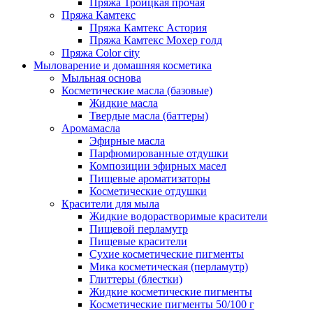
Пряжа Троицкая прочая
Пряжа Камтекс
Пряжа Камтекс Астория
Пряжа Камтекс Мохер голд
Пряжа Color city
Мыловарение и домашняя косметика
Мыльная основа
Косметические масла (базовые)
Жидкие масла
Твердые масла (баттеры)
Аромамасла
Эфирные масла
Парфюмированные отдушки
Композиции эфирных масел
Пищевые ароматизаторы
Косметические отдушки
Красители для мыла
Жидкие водорастворимые красители
Пищевой перламутр
Пищевые красители
Сухие косметические пигменты
Мика косметическая (перламутр)
Глиттеры (блестки)
Жидкие косметические пигменты
Косметические пигменты 50/100 г