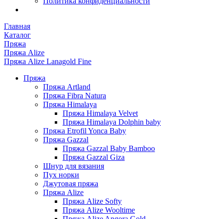
Политика конфиденциальности
Главная
Каталог
Пряжа
Пряжа Alize
Пряжа Alize Lanagold Fine
Пряжа
Пряжа Artland
Пряжа Fibra Natura
Пряжа Himalaya
Пряжа Himalaya Velvet
Пряжа Himalaya Dolphin baby
Пряжа Etrofil Yonca Baby
Пряжа Gazzal
Пряжа Gazzal Baby Bamboo
Пряжа Gazzal Giza
Шнур для вязания
Пух норки
Джутовая пряжа
Пряжа Alize
Пряжа Alize Softy
Пряжа Alize Wooltime
Пряжа Alize Angora Gold