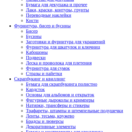
Бумага для декупажа и прочее
Лаки, краски, контуры, грунты
Переводные наклейки
Кисти
Фурнитура, бисер и бусины
Бисер
Бусины
Заготовки и фурнитура для украшений
Фурнитура для шкатулок и ключниц
Кабошоны
Подвески
Леска и проволока для плетения
Фурнитура для сумок
Стразы и пайетки
Скрапбукинг и квиллинг
Бумага для скрапбукинга полистно
Кардсток
Основы для альбомов и открыток
Фигурные дыроколы и кримперы
Натирки, трансферы и стикеры
Трафареты, штампы и штемпельные подушечки
Ленты, тесьма, кружево
Брадсы и люверсы
Декоративные элементы
Бумага и инструменты для квиллинга