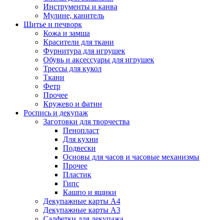
Инструменты и канва
Мулине, канитель
Шитье и печворк
Кожа и замша
Красители для ткани
Фурнитура для игрушек
Обувь и аксессуары для игрушек
Трессы для кукол
Ткани
Фетр
Прочее
Кружево и фатин
Роспись и декупаж
Заготовки для творчества
Пенопласт
Для кухни
Подвески
Основы для часов и часовые механизмы
Прочее
Пластик
Гипс
Кашпо и ящики
Декупажные карты А4
Декупажные карты А3
Салфетки для декупажа