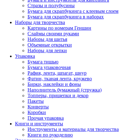
Стразы и полубусины
Бумага для скрапбукинга с клеевым слоем
Бумага для скрапбукинга в наборах
Наборы для творчества
Картины по номерам Геншин
Слаймы своими руками
Наборы для шитья
Объемные открытки
Наборы для лепки
Упаковка
Бумага тишью
Бумага упаковочная
Рафия, лента, шпагат, шнур
Фатин, тканая лента, кружево
Бирки, наклейки и фоны
Наполнитель бумажный (стружка)
Топперы, прищепки и декор
Пакеты
Конверты
Коробки
Прочая упаковка
Книги и инструменты
Инструменты и материалы для творчества
Книги по рукоделию