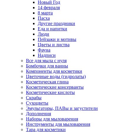
Новый Год
14 февраля
8 марта
Пасха
Другие праздники
Еда и напитки
Люди
Пейзажи и мотивы
Цветы и листва
Фауна
Надписи
Все для мыла с нуля
Бомбочки для ванны
Компоненты для косметики
Цветочные воды (гидролаты)
Косметическая глина
Косметические консерванты
Косметические кислоты
Скрабы
Сухоцветы
Эмульгаторы, ПАВы и загустители
Дополнения
Наборы для мыловарения
Инструменты для мыловарения
Тара для косметики