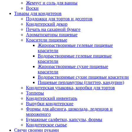
Жемчуг и соль для ванны
Воски
Товары для кондитеров
Подложки для тортов и десертов
Кондитерский декор
Печать на сахарной бумаге
Ароматизаторы пищевые
Красители пищевые
Жирорастворимые гелевые пищевые
красители
Водорастворимые гелевые пищевые
красители
Жирорастворимые сухие пищевые
красители
Водорастворимые сухие пищевые красители
Пищевые перламутры (глиттер, кандурин)
Кондитерская упаковка, коробки для тортов
Топперы
Кондитерский инвентарь
Вырубки кондитерские
Формы для айсинга, шоколада, леденцов и
мороженого
Бумажные салфетки, капсулы, формы
Кондитерское сырье
Свечи своими руками