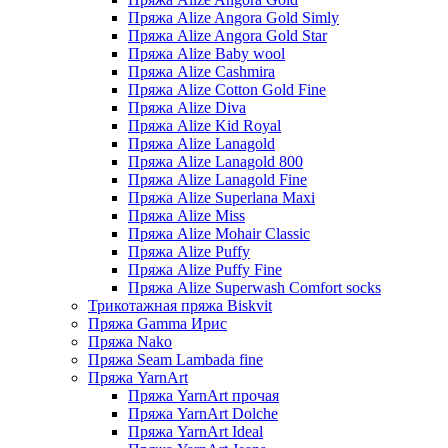
Пряжа Alize Angora Gold Simly
Пряжа Alize Angora Gold Star
Пряжа Alize Baby wool
Пряжа Alize Cashmira
Пряжа Alize Cotton Gold Fine
Пряжа Alize Diva
Пряжа Alize Kid Royal
Пряжа Alize Lanagold
Пряжа Alize Lanagold 800
Пряжа Alize Lanagold Fine
Пряжа Alize Superlana Maxi
Пряжа Alize Miss
Пряжа Alize Mohair Classic
Пряжа Alize Puffy
Пряжа Alize Puffy Fine
Пряжа Alize Superwash Comfort socks
Трикотажная пряжа Biskvit
Пряжа Gamma Ирис
Пряжа Nako
Пряжа Seam Lambada fine
Пряжа YarnArt
Пряжа YarnArt прочая
Пряжа YarnArt Dolche
Пряжа YarnArt Ideal