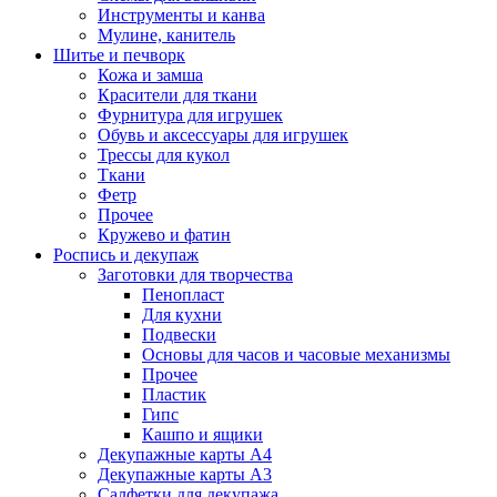
Инструменты и канва
Мулине, канитель
Шитье и печворк
Кожа и замша
Красители для ткани
Фурнитура для игрушек
Обувь и аксессуары для игрушек
Трессы для кукол
Ткани
Фетр
Прочее
Кружево и фатин
Роспись и декупаж
Заготовки для творчества
Пенопласт
Для кухни
Подвески
Основы для часов и часовые механизмы
Прочее
Пластик
Гипс
Кашпо и ящики
Декупажные карты А4
Декупажные карты А3
Салфетки для декупажа