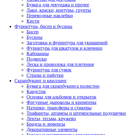
Бумага для декупажа и прочее
Лаки, краски, контуры, грунты
Переводные наклейки
Кисти
Фурнитура, бисер и бусины
Бисер
Бусины
Заготовки и фурнитура для украшений
Фурнитура для шкатулок и ключниц
Кабошоны
Подвески
Леска и проволока для плетения
Фурнитура для сумок
Стразы и пайетки
Скрапбукинг и квиллинг
Бумага для скрапбукинга полистно
Кардсток
Основы для альбомов и открыток
Фигурные дыроколы и кримперы
Натирки, трансферы и стикеры
Трафареты, штампы и штемпельные подушечки
Ленты, тесьма, кружево
Брадсы и люверсы
Декоративные элементы
Бумага и инструменты для квиллинга