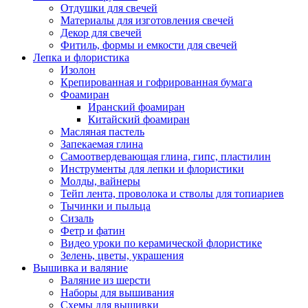
Отдушки для свечей
Материалы для изготовления свечей
Декор для свечей
Фитиль, формы и емкости для свечей
Лепка и флористика
Изолон
Крепированная и гофрированная бумага
Фоамиран
Иранский фоамиран
Китайский фоамиран
Масляная пастель
Запекаемая глина
Самоотвердевающая глина, гипс, пластилин
Инструменты для лепки и флористики
Молды, вайнеры
Тейп лента, проволока и стволы для топиариев
Тычинки и пыльца
Сизаль
Фетр и фатин
Видео уроки по керамической флористике
Зелень, цветы, украшения
Вышивка и валяние
Валяние из шерсти
Наборы для вышивания
Схемы для вышивки