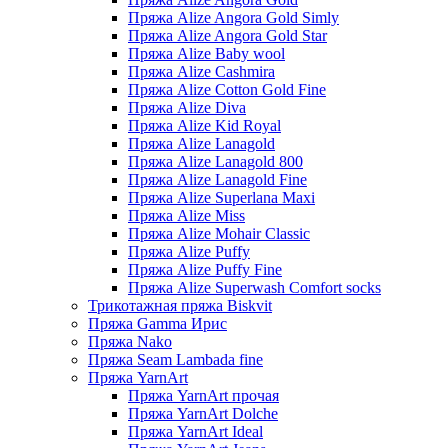
Пряжа Alize Angora Gold Simly
Пряжа Alize Angora Gold Star
Пряжа Alize Baby wool
Пряжа Alize Cashmira
Пряжа Alize Cotton Gold Fine
Пряжа Alize Diva
Пряжа Alize Kid Royal
Пряжа Alize Lanagold
Пряжа Alize Lanagold 800
Пряжа Alize Lanagold Fine
Пряжа Alize Superlana Maxi
Пряжа Alize Miss
Пряжа Alize Mohair Classic
Пряжа Alize Puffy
Пряжа Alize Puffy Fine
Пряжа Alize Superwash Comfort socks
Трикотажная пряжа Biskvit
Пряжа Gamma Ирис
Пряжа Nako
Пряжа Seam Lambada fine
Пряжа YarnArt
Пряжа YarnArt прочая
Пряжа YarnArt Dolche
Пряжа YarnArt Ideal