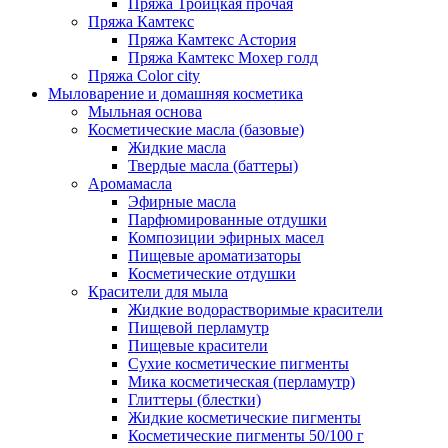
Пряжа Троицкая прочая
Пряжа Камтекс
Пряжа Камтекс Астория
Пряжа Камтекс Мохер голд
Пряжа Color city
Мыловарение и домашняя косметика
Мыльная основа
Косметические масла (базовые)
Жидкие масла
Твердые масла (баттеры)
Аромамасла
Эфирные масла
Парфюмированные отдушки
Композиции эфирных масел
Пищевые ароматизаторы
Косметические отдушки
Красители для мыла
Жидкие водорастворимые красители
Пищевой перламутр
Пищевые красители
Сухие косметические пигменты
Мика косметическая (перламутр)
Глиттеры (блестки)
Жидкие косметические пигменты
Косметические пигменты 50/100 г