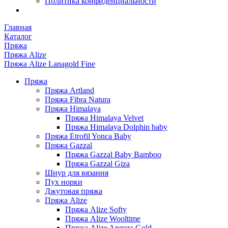
Политика конфиденциальности
Главная
Каталог
Пряжа
Пряжа Alize
Пряжа Alize Lanagold Fine
Пряжа
Пряжа Artland
Пряжа Fibra Natura
Пряжа Himalaya
Пряжа Himalaya Velvet
Пряжа Himalaya Dolphin baby
Пряжа Etrofil Yonca Baby
Пряжа Gazzal
Пряжа Gazzal Baby Bamboo
Пряжа Gazzal Giza
Шнур для вязания
Пух норки
Джутовая пряжа
Пряжа Alize
Пряжа Alize Softy
Пряжа Alize Wooltime
Пряжа Alize Angora Gold