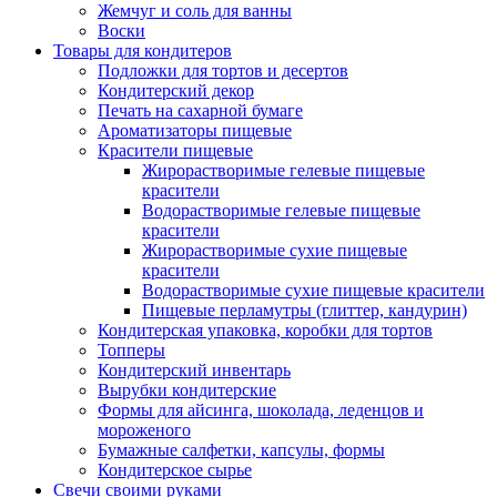
Жемчуг и соль для ванны
Воски
Товары для кондитеров
Подложки для тортов и десертов
Кондитерский декор
Печать на сахарной бумаге
Ароматизаторы пищевые
Красители пищевые
Жирорастворимые гелевые пищевые
красители
Водорастворимые гелевые пищевые
красители
Жирорастворимые сухие пищевые
красители
Водорастворимые сухие пищевые красители
Пищевые перламутры (глиттер, кандурин)
Кондитерская упаковка, коробки для тортов
Топперы
Кондитерский инвентарь
Вырубки кондитерские
Формы для айсинга, шоколада, леденцов и
мороженого
Бумажные салфетки, капсулы, формы
Кондитерское сырье
Свечи своими руками