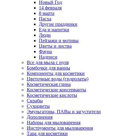
Новый Год
14 февраля
8 марта
Пасха
Другие праздники
Еда и напитки
Люди
Пейзажи и мотивы
Цветы и листва
Фауна
Надписи
Все для мыла с нуля
Бомбочки для ванны
Компоненты для косметики
Цветочные воды (гидролаты)
Косметическая глина
Косметические консерванты
Косметические кислоты
Скрабы
Сухоцветы
Эмульгаторы, ПАВы и загустители
Дополнения
Наборы для мыловарения
Инструменты для мыловарения
Тара для косметики