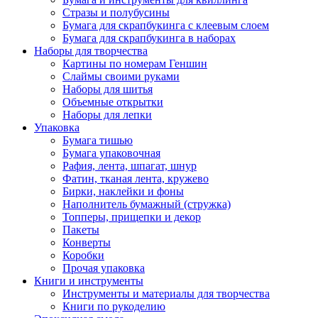
Стразы и полубусины
Бумага для скрапбукинга с клеевым слоем
Бумага для скрапбукинга в наборах
Наборы для творчества
Картины по номерам Геншин
Слаймы своими руками
Наборы для шитья
Объемные открытки
Наборы для лепки
Упаковка
Бумага тишью
Бумага упаковочная
Рафия, лента, шпагат, шнур
Фатин, тканая лента, кружево
Бирки, наклейки и фоны
Наполнитель бумажный (стружка)
Топперы, прищепки и декор
Пакеты
Конверты
Коробки
Прочая упаковка
Книги и инструменты
Инструменты и материалы для творчества
Книги по рукоделию