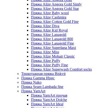
Пряжа Alize Angora Gold Simly
Пряжа Alize Angora Gold Star
Пряжа Alize Baby wool
Пряжа Alize Cashmira
Пряжа Alize Cotton Gold Fine
Пряжа Alize Diva
Пряжа Alize Kid Royal
Пряжа Alize Lanagold
Пряжа Alize Lanagold 800
Пряжа Alize Lanagold Fine
Пряжа Alize Superlana Maxi
Пряжа Alize Miss
Пряжа Alize Mohair Classic
Пряжа Alize Puffy
Пряжа Alize Puffy Fine
Пряжа Alize Superwash Comfort socks
Трикотажная пряжа Biskvit
Пряжа Gamma Ирис
Пряжа Nako
Пряжа Seam Lambada fine
Пряжа YarnArt
Пряжа YarnArt прочая
Пряжа YarnArt Dolche
Пряжа YarnArt Ideal