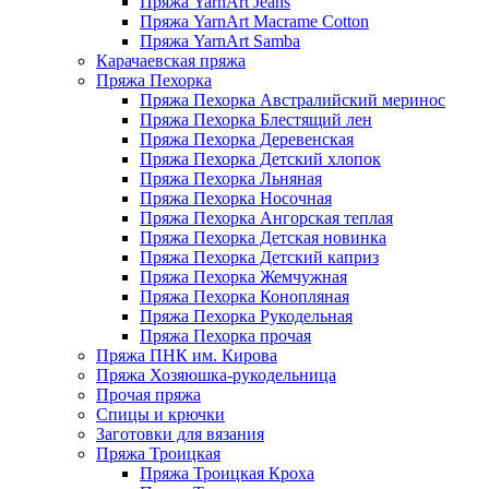
Пряжа YarnArt Jeans
Пряжа YarnArt Macrame Cotton
Пряжа YarnArt Samba
Карачаевская пряжа
Пряжа Пехорка
Пряжа Пехорка Австралийский меринос
Пряжа Пехорка Блестящий лен
Пряжа Пехорка Деревенская
Пряжа Пехорка Детский хлопок
Пряжа Пехорка Льняная
Пряжа Пехорка Носочная
Пряжа Пехорка Ангорская теплая
Пряжа Пехорка Детская новинка
Пряжа Пехорка Детский каприз
Пряжа Пехорка Жемчужная
Пряжа Пехорка Конопляная
Пряжа Пехорка Рукодельная
Пряжа Пехорка прочая
Пряжа ПНК им. Кирова
Пряжа Хозяюшка-рукодельница
Прочая пряжа
Спицы и крючки
Заготовки для вязания
Пряжа Троицкая
Пряжа Троицкая Кроха