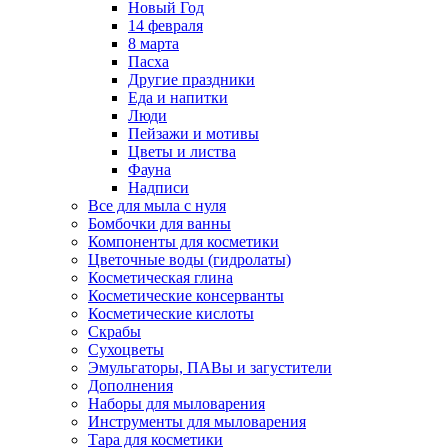
Новый Год
14 февраля
8 марта
Пасха
Другие праздники
Еда и напитки
Люди
Пейзажи и мотивы
Цветы и листва
Фауна
Надписи
Все для мыла с нуля
Бомбочки для ванны
Компоненты для косметики
Цветочные воды (гидролаты)
Косметическая глина
Косметические консерванты
Косметические кислоты
Скрабы
Сухоцветы
Эмульгаторы, ПАВы и загустители
Дополнения
Наборы для мыловарения
Инструменты для мыловарения
Тара для косметики