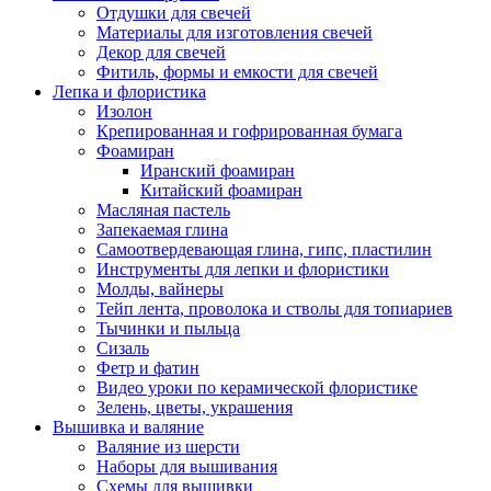
Отдушки для свечей
Материалы для изготовления свечей
Декор для свечей
Фитиль, формы и емкости для свечей
Лепка и флористика
Изолон
Крепированная и гофрированная бумага
Фоамиран
Иранский фоамиран
Китайский фоамиран
Масляная пастель
Запекаемая глина
Самоотвердевающая глина, гипс, пластилин
Инструменты для лепки и флористики
Молды, вайнеры
Тейп лента, проволока и стволы для топиариев
Тычинки и пыльца
Сизаль
Фетр и фатин
Видео уроки по керамической флористике
Зелень, цветы, украшения
Вышивка и валяние
Валяние из шерсти
Наборы для вышивания
Схемы для вышивки