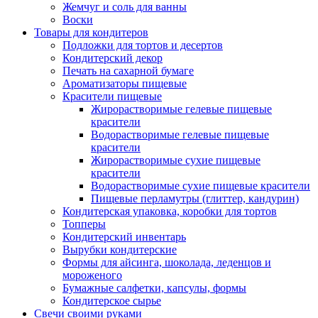
Жемчуг и соль для ванны
Воски
Товары для кондитеров
Подложки для тортов и десертов
Кондитерский декор
Печать на сахарной бумаге
Ароматизаторы пищевые
Красители пищевые
Жирорастворимые гелевые пищевые
красители
Водорастворимые гелевые пищевые
красители
Жирорастворимые сухие пищевые
красители
Водорастворимые сухие пищевые красители
Пищевые перламутры (глиттер, кандурин)
Кондитерская упаковка, коробки для тортов
Топперы
Кондитерский инвентарь
Вырубки кондитерские
Формы для айсинга, шоколада, леденцов и
мороженого
Бумажные салфетки, капсулы, формы
Кондитерское сырье
Свечи своими руками