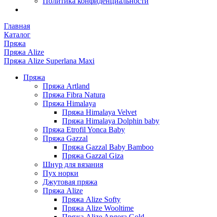
Политика конфиденциальности
Главная
Каталог
Пряжа
Пряжа Alize
Пряжа Alize Superlana Maxi
Пряжа
Пряжа Artland
Пряжа Fibra Natura
Пряжа Himalaya
Пряжа Himalaya Velvet
Пряжа Himalaya Dolphin baby
Пряжа Etrofil Yonca Baby
Пряжа Gazzal
Пряжа Gazzal Baby Bamboo
Пряжа Gazzal Giza
Шнур для вязания
Пух норки
Джутовая пряжа
Пряжа Alize
Пряжа Alize Softy
Пряжа Alize Wooltime
Пряжа Alize Angora Gold