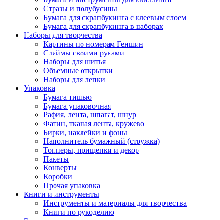
Стразы и полубусины
Бумага для скрапбукинга с клеевым слоем
Бумага для скрапбукинга в наборах
Наборы для творчества
Картины по номерам Геншин
Слаймы своими руками
Наборы для шитья
Объемные открытки
Наборы для лепки
Упаковка
Бумага тишью
Бумага упаковочная
Рафия, лента, шпагат, шнур
Фатин, тканая лента, кружево
Бирки, наклейки и фоны
Наполнитель бумажный (стружка)
Топперы, прищепки и декор
Пакеты
Конверты
Коробки
Прочая упаковка
Книги и инструменты
Инструменты и материалы для творчества
Книги по рукоделию