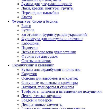
Бумага для декупажа и прочее
Лаки, краски, контуры, грунты
Переводные наклейки
Кисти
Фурнитура, бисер и бусины
Бисер
Бусины
Заготовки и фурнитура для украшений
Фурнитура для шкатулок и ключниц
Кабошоны
Подвески
Леска и проволока для плетения
Фурнитура для сумок
Стразы и пайетки
Скрапбукинг и квиллинг
Бумага для скрапбукинга полистно
Кардсток
Основы для альбомов и открыток
Фигурные дыроколы и кримперы
Натирки, трансферы и стикеры
Трафареты, штампы и штемпельные подушечки
Ленты, тесьма, кружево
Брадсы и люверсы
Декоративные элементы
Бумага и инструменты для квиллинга