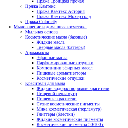
Пряжа Троицкая прочая
Пряжа Камтекс
Пряжа Камтекс Астория
Пряжа Камтекс Мохер голд
Пряжа Color city
Мыловарение и домашняя косметика
Мыльная основа
Косметические масла (базовые)
Жидкие масла
Твердые масла (баттеры)
Аромамасла
Эфирные масла
Парфюмированные отдушки
Композиции эфирных масел
Пищевые ароматизаторы
Косметические отдушки
Красители для мыла
Жидкие водорастворимые красители
Пищевой перламутр
Пищевые красители
Сухие косметические пигменты
Мика косметическая (перламутр)
Глиттеры (блестки)
Жидкие косметические пигменты
Косметические пигменты 50/100 г