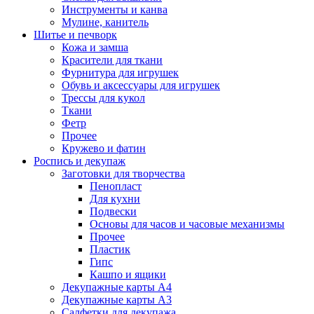
Инструменты и канва
Мулине, канитель
Шитье и печворк
Кожа и замша
Красители для ткани
Фурнитура для игрушек
Обувь и аксессуары для игрушек
Трессы для кукол
Ткани
Фетр
Прочее
Кружево и фатин
Роспись и декупаж
Заготовки для творчества
Пенопласт
Для кухни
Подвески
Основы для часов и часовые механизмы
Прочее
Пластик
Гипс
Кашпо и ящики
Декупажные карты А4
Декупажные карты А3
Салфетки для декупажа