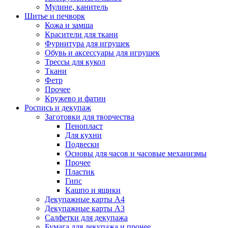
Мулине, канитель
Шитье и печворк
Кожа и замша
Красители для ткани
Фурнитура для игрушек
Обувь и аксессуары для игрушек
Трессы для кукол
Ткани
Фетр
Прочее
Кружево и фатин
Роспись и декупаж
Заготовки для творчества
Пенопласт
Для кухни
Подвески
Основы для часов и часовые механизмы
Прочее
Пластик
Гипс
Кашпо и ящики
Декупажные карты А4
Декупажные карты А3
Салфетки для декупажа
Бумага для декупажа и прочее