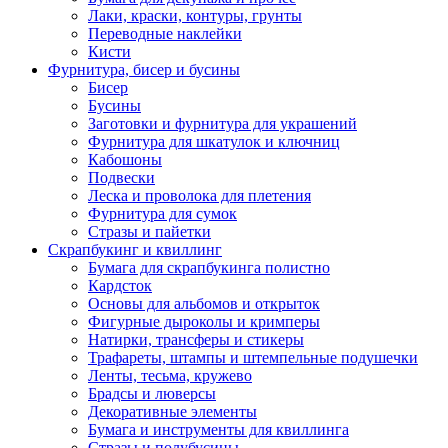
Лаки, краски, контуры, грунты
Переводные наклейки
Кисти
Фурнитура, бисер и бусины
Бисер
Бусины
Заготовки и фурнитура для украшений
Фурнитура для шкатулок и ключниц
Кабошоны
Подвески
Леска и проволока для плетения
Фурнитура для сумок
Стразы и пайетки
Скрапбукинг и квиллинг
Бумага для скрапбукинга полистно
Кардсток
Основы для альбомов и открыток
Фигурные дыроколы и кримперы
Натирки, трансферы и стикеры
Трафареты, штампы и штемпельные подушечки
Ленты, тесьма, кружево
Брадсы и люверсы
Декоративные элементы
Бумага и инструменты для квиллинга
Стразы и полубусины