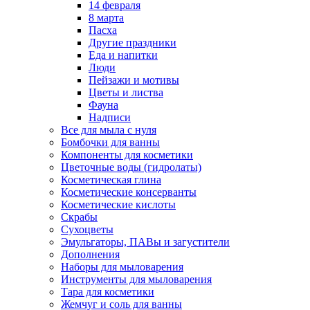
14 февраля
8 марта
Пасха
Другие праздники
Еда и напитки
Люди
Пейзажи и мотивы
Цветы и листва
Фауна
Надписи
Все для мыла с нуля
Бомбочки для ванны
Компоненты для косметики
Цветочные воды (гидролаты)
Косметическая глина
Косметические консерванты
Косметические кислоты
Скрабы
Сухоцветы
Эмульгаторы, ПАВы и загустители
Дополнения
Наборы для мыловарения
Инструменты для мыловарения
Тара для косметики
Жемчуг и соль для ванны