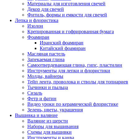
Материалы для изготовления свечей
Декор для свечей
Фитиль, формы и емкости для свечей
Лепка и флористика
Изолон
Крепированная и гофрированная бумага
Фоамиран
Иранский фоамиран
Китайский фоамиран
Масляная пастель
Запекаемая глина
Самоотвердевающая глина, гипс, пластилин
Инструменты для лепки и флористики
Молды, вайнеры
Тейп лента, проволока и стволы для топиариев
Тычинки и пыльца
Сизаль
Фетр и фатин
Видео уроки по керамической флористике
Зелень, цветы, украшения
Вышивка и валяние
Валяние из шерсти
Наборы для вышивания
Схемы для вышивки
Инструменты и канва