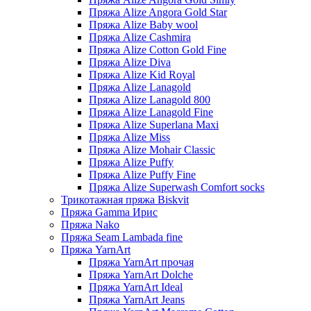
Пряжа Alize Angora Gold Star
Пряжа Alize Baby wool
Пряжа Alize Cashmira
Пряжа Alize Cotton Gold Fine
Пряжа Alize Diva
Пряжа Alize Kid Royal
Пряжа Alize Lanagold
Пряжа Alize Lanagold 800
Пряжа Alize Lanagold Fine
Пряжа Alize Superlana Maxi
Пряжа Alize Miss
Пряжа Alize Mohair Classic
Пряжа Alize Puffy
Пряжа Alize Puffy Fine
Пряжа Alize Superwash Comfort socks
Трикотажная пряжа Biskvit
Пряжа Gamma Ирис
Пряжа Nako
Пряжа Seam Lambada fine
Пряжа YarnArt
Пряжа YarnArt прочая
Пряжа YarnArt Dolche
Пряжа YarnArt Ideal
Пряжа YarnArt Jeans