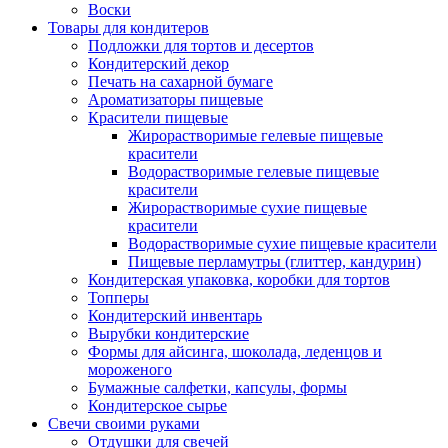
Воски
Товары для кондитеров
Подложки для тортов и десертов
Кондитерский декор
Печать на сахарной бумаге
Ароматизаторы пищевые
Красители пищевые
Жирорастворимые гелевые пищевые
красители
Водорастворимые гелевые пищевые
красители
Жирорастворимые сухие пищевые
красители
Водорастворимые сухие пищевые красители
Пищевые перламутры (глиттер, кандурин)
Кондитерская упаковка, коробки для тортов
Топперы
Кондитерский инвентарь
Вырубки кондитерские
Формы для айсинга, шоколада, леденцов и
мороженого
Бумажные салфетки, капсулы, формы
Кондитерское сырье
Свечи своими руками
Отдушки для свечей