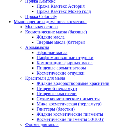
Пряжа Камтекс
Пряжа Камтекс Астория
Пряжа Камтекс Мохер голд
Пряжа Color city
Мыловарение и домашняя косметика
Мыльная основа
Косметические масла (базовые)
Жидкие масла
Твердые масла (баттеры)
Аромамасла
Эфирные масла
Парфюмированные отдушки
Композиции эфирных масел
Пищевые ароматизаторы
Косметические отдушки
Красители для мыла
Жидкие водорастворимые красители
Пищевой перламутр
Пищевые красители
Сухие косметические пигменты
Мика косметическая (перламутр)
Глиттеры (блестки)
Жидкие косметические пигменты
Косметические пигменты 50/100 г
Формы для мыла