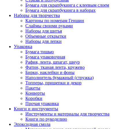
Бумага для скрапбукинга с клеевым слоем
Бумага для скрапбукинга в наборах
Наборы для творчества
Картины по номерам Геншин
Слаймы своими руками
Наборы для шитья
Объемные открытки
Наборы для лепки
Упаковка
Бумага тишью
Бумага упаковочная
Рафия, лента, шпагат, шнур
Фатин, тканая лента, кружево
Бирки, наклейки и фоны
Наполнитель бумажный (стружка)
Топперы, прищепки и декор
Пакеты
Конверты
Коробки
Прочая упаковка
Книги и инструменты
Инструменты и материалы для творчества
Книги по рукоделию
Эпоксидная смола