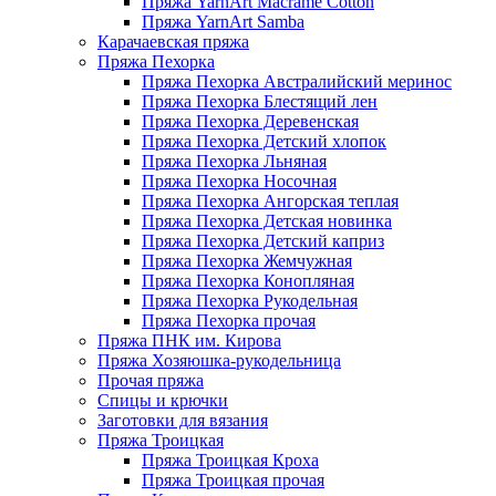
Пряжа YarnArt Macrame Cotton
Пряжа YarnArt Samba
Карачаевская пряжа
Пряжа Пехорка
Пряжа Пехорка Австралийский меринос
Пряжа Пехорка Блестящий лен
Пряжа Пехорка Деревенская
Пряжа Пехорка Детский хлопок
Пряжа Пехорка Льняная
Пряжа Пехорка Носочная
Пряжа Пехорка Ангорская теплая
Пряжа Пехорка Детская новинка
Пряжа Пехорка Детский каприз
Пряжа Пехорка Жемчужная
Пряжа Пехорка Конопляная
Пряжа Пехорка Рукодельная
Пряжа Пехорка прочая
Пряжа ПНК им. Кирова
Пряжа Хозяюшка-рукодельница
Прочая пряжа
Спицы и крючки
Заготовки для вязания
Пряжа Троицкая
Пряжа Троицкая Кроха
Пряжа Троицкая прочая