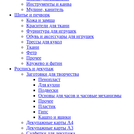
Инструменты и канва
Мулине, канитель
Шитье и печворк
Кожа и замша
Красители для ткани
Фурнитура для игрушек
Обувь и аксессуары для игрушек
Трессы для кукол
Ткани
Фетр
Прочее
Кружево и фатин
Роспись и декупаж
Заготовки для творчества
Пенопласт
Для кухни
Подвески
Основы для часов и часовые механизмы
Прочее
Пластик
Гипс
Кашпо и ящики
Декупажные карты А4
Декупажные карты А3
Салфетки для декупажа