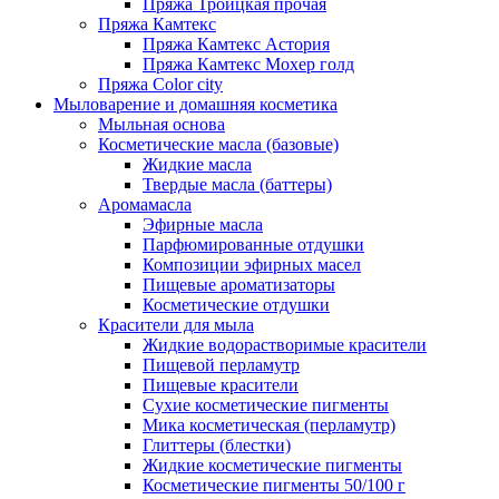
Пряжа Троицкая прочая
Пряжа Камтекс
Пряжа Камтекс Астория
Пряжа Камтекс Мохер голд
Пряжа Color city
Мыловарение и домашняя косметика
Мыльная основа
Косметические масла (базовые)
Жидкие масла
Твердые масла (баттеры)
Аромамасла
Эфирные масла
Парфюмированные отдушки
Композиции эфирных масел
Пищевые ароматизаторы
Косметические отдушки
Красители для мыла
Жидкие водорастворимые красители
Пищевой перламутр
Пищевые красители
Сухие косметические пигменты
Мика косметическая (перламутр)
Глиттеры (блестки)
Жидкие косметические пигменты
Косметические пигменты 50/100 г