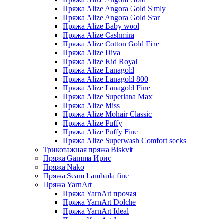
Пряжа Alize Angora Gold Simly
Пряжа Alize Angora Gold Star
Пряжа Alize Baby wool
Пряжа Alize Cashmira
Пряжа Alize Cotton Gold Fine
Пряжа Alize Diva
Пряжа Alize Kid Royal
Пряжа Alize Lanagold
Пряжа Alize Lanagold 800
Пряжа Alize Lanagold Fine
Пряжа Alize Superlana Maxi
Пряжа Alize Miss
Пряжа Alize Mohair Classic
Пряжа Alize Puffy
Пряжа Alize Puffy Fine
Пряжа Alize Superwash Comfort socks
Трикотажная пряжа Biskvit
Пряжа Gamma Ирис
Пряжа Nako
Пряжа Seam Lambada fine
Пряжа YarnArt
Пряжа YarnArt прочая
Пряжа YarnArt Dolche
Пряжа YarnArt Ideal