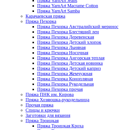
Пряжа YarnArt Jeans
Пряжа YarnArt Macrame Cotton
Пряжа YarnArt Samba
Карачаевская пряжа
Пряжа Пехорка
Пряжа Пехорка Австралийский меринос
Пряжа Пехорка Блестящий лен
Пряжа Пехорка Деревенская
Пряжа Пехорка Детский хлопок
Пряжа Пехорка Льняная
Пряжа Пехорка Носочная
Пряжа Пехорка Ангорская теплая
Пряжа Пехорка Детская новинка
Пряжа Пехорка Детский каприз
Пряжа Пехорка Жемчужная
Пряжа Пехорка Конопляная
Пряжа Пехорка Рукодельная
Пряжа Пехорка прочая
Пряжа ПНК им. Кирова
Пряжа Хозяюшка-рукодельница
Прочая пряжа
Спицы и крючки
Заготовки для вязания
Пряжа Троицкая
Пряжа Троицкая Кроха