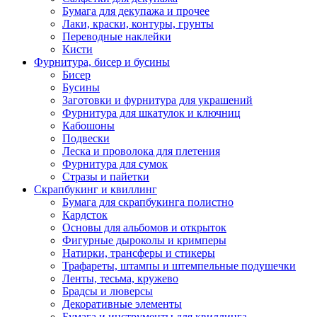
Бумага для декупажа и прочее
Лаки, краски, контуры, грунты
Переводные наклейки
Кисти
Фурнитура, бисер и бусины
Бисер
Бусины
Заготовки и фурнитура для украшений
Фурнитура для шкатулок и ключниц
Кабошоны
Подвески
Леска и проволока для плетения
Фурнитура для сумок
Стразы и пайетки
Скрапбукинг и квиллинг
Бумага для скрапбукинга полистно
Кардсток
Основы для альбомов и открыток
Фигурные дыроколы и кримперы
Натирки, трансферы и стикеры
Трафареты, штампы и штемпельные подушечки
Ленты, тесьма, кружево
Брадсы и люверсы
Декоративные элементы
Бумага и инструменты для квиллинга