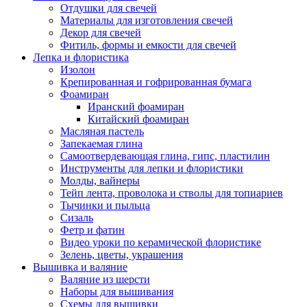
Отдушки для свечей
Материалы для изготовления свечей
Декор для свечей
Фитиль, формы и емкости для свечей
Лепка и флористика
Изолон
Крепированная и гофрированная бумага
Фоамиран
Иранский фоамиран
Китайский фоамиран
Масляная пастель
Запекаемая глина
Самоотвердевающая глина, гипс, пластилин
Инструменты для лепки и флористики
Молды, вайнеры
Тейп лента, проволока и стволы для топиариев
Тычинки и пыльца
Сизаль
Фетр и фатин
Видео уроки по керамической флористике
Зелень, цветы, украшения
Вышивка и валяние
Валяние из шерсти
Наборы для вышивания
Схемы для вышивки