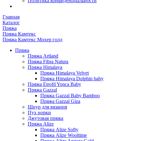
Политика конфиденциальности
Главная
Каталог
Пряжа
Пряжа Камтекс
Пряжа Камтекс Мохер голд
Пряжа
Пряжа Artland
Пряжа Fibra Natura
Пряжа Himalaya
Пряжа Himalaya Velvet
Пряжа Himalaya Dolphin baby
Пряжа Etrofil Yonca Baby
Пряжа Gazzal
Пряжа Gazzal Baby Bamboo
Пряжа Gazzal Giza
Шнур для вязания
Пух норки
Джутовая пряжа
Пряжа Alize
Пряжа Alize Softy
Пряжа Alize Wooltime
Пряжа Alize Angora Gold