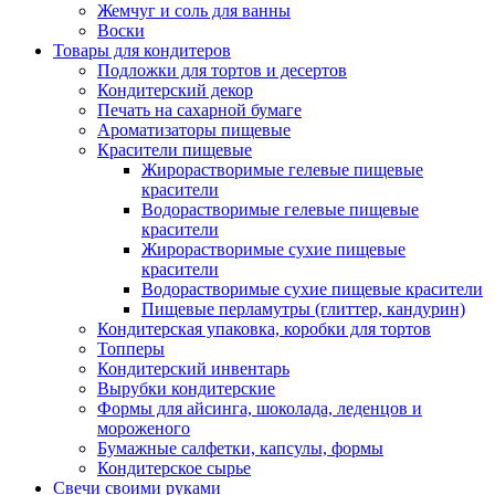
Жемчуг и соль для ванны
Воски
Товары для кондитеров
Подложки для тортов и десертов
Кондитерский декор
Печать на сахарной бумаге
Ароматизаторы пищевые
Красители пищевые
Жирорастворимые гелевые пищевые
красители
Водорастворимые гелевые пищевые
красители
Жирорастворимые сухие пищевые
красители
Водорастворимые сухие пищевые красители
Пищевые перламутры (глиттер, кандурин)
Кондитерская упаковка, коробки для тортов
Топперы
Кондитерский инвентарь
Вырубки кондитерские
Формы для айсинга, шоколада, леденцов и
мороженого
Бумажные салфетки, капсулы, формы
Кондитерское сырье
Свечи своими руками