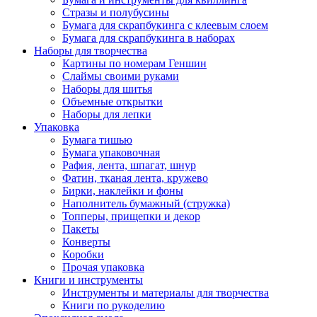
Стразы и полубусины
Бумага для скрапбукинга с клеевым слоем
Бумага для скрапбукинга в наборах
Наборы для творчества
Картины по номерам Геншин
Слаймы своими руками
Наборы для шитья
Объемные открытки
Наборы для лепки
Упаковка
Бумага тишью
Бумага упаковочная
Рафия, лента, шпагат, шнур
Фатин, тканая лента, кружево
Бирки, наклейки и фоны
Наполнитель бумажный (стружка)
Топперы, прищепки и декор
Пакеты
Конверты
Коробки
Прочая упаковка
Книги и инструменты
Инструменты и материалы для творчества
Книги по рукоделию