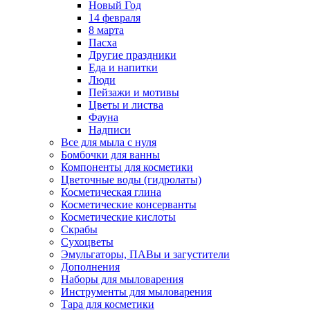
Новый Год
14 февраля
8 марта
Пасха
Другие праздники
Еда и напитки
Люди
Пейзажи и мотивы
Цветы и листва
Фауна
Надписи
Все для мыла с нуля
Бомбочки для ванны
Компоненты для косметики
Цветочные воды (гидролаты)
Косметическая глина
Косметические консерванты
Косметические кислоты
Скрабы
Сухоцветы
Эмульгаторы, ПАВы и загустители
Дополнения
Наборы для мыловарения
Инструменты для мыловарения
Тара для косметики