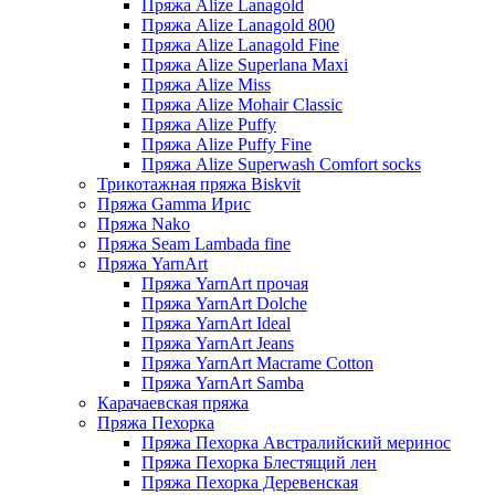
Пряжа Alize Lanagold
Пряжа Alize Lanagold 800
Пряжа Alize Lanagold Fine
Пряжа Alize Superlana Maxi
Пряжа Alize Miss
Пряжа Alize Mohair Classic
Пряжа Alize Puffy
Пряжа Alize Puffy Fine
Пряжа Alize Superwash Comfort socks
Трикотажная пряжа Biskvit
Пряжа Gamma Ирис
Пряжа Nako
Пряжа Seam Lambada fine
Пряжа YarnArt
Пряжа YarnArt прочая
Пряжа YarnArt Dolche
Пряжа YarnArt Ideal
Пряжа YarnArt Jeans
Пряжа YarnArt Macrame Cotton
Пряжа YarnArt Samba
Карачаевская пряжа
Пряжа Пехорка
Пряжа Пехорка Австралийский меринос
Пряжа Пехорка Блестящий лен
Пряжа Пехорка Деревенская