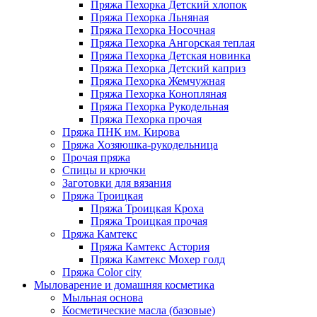
Пряжа Пехорка Детский хлопок
Пряжа Пехорка Льняная
Пряжа Пехорка Носочная
Пряжа Пехорка Ангорская теплая
Пряжа Пехорка Детская новинка
Пряжа Пехорка Детский каприз
Пряжа Пехорка Жемчужная
Пряжа Пехорка Конопляная
Пряжа Пехорка Рукодельная
Пряжа Пехорка прочая
Пряжа ПНК им. Кирова
Пряжа Хозяюшка-рукодельница
Прочая пряжа
Спицы и крючки
Заготовки для вязания
Пряжа Троицкая
Пряжа Троицкая Кроха
Пряжа Троицкая прочая
Пряжа Камтекс
Пряжа Камтекс Астория
Пряжа Камтекс Мохер голд
Пряжа Color city
Мыловарение и домашняя косметика
Мыльная основа
Косметические масла (базовые)