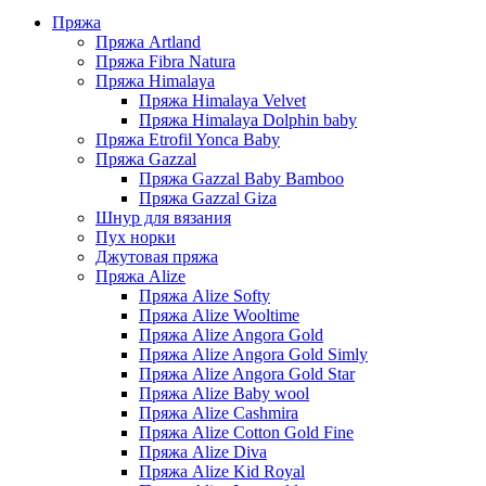
Пряжа
Пряжа Artland
Пряжа Fibra Natura
Пряжа Himalaya
Пряжа Himalaya Velvet
Пряжа Himalaya Dolphin baby
Пряжа Etrofil Yonca Baby
Пряжа Gazzal
Пряжа Gazzal Baby Bamboo
Пряжа Gazzal Giza
Шнур для вязания
Пух норки
Джутовая пряжа
Пряжа Alize
Пряжа Alize Softy
Пряжа Alize Wooltime
Пряжа Alize Angora Gold
Пряжа Alize Angora Gold Simly
Пряжа Alize Angora Gold Star
Пряжа Alize Baby wool
Пряжа Alize Cashmira
Пряжа Alize Cotton Gold Fine
Пряжа Alize Diva
Пряжа Alize Kid Royal