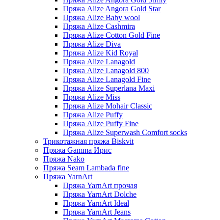
Пряжа Alize Angora Gold Star
Пряжа Alize Baby wool
Пряжа Alize Cashmira
Пряжа Alize Cotton Gold Fine
Пряжа Alize Diva
Пряжа Alize Kid Royal
Пряжа Alize Lanagold
Пряжа Alize Lanagold 800
Пряжа Alize Lanagold Fine
Пряжа Alize Superlana Maxi
Пряжа Alize Miss
Пряжа Alize Mohair Classic
Пряжа Alize Puffy
Пряжа Alize Puffy Fine
Пряжа Alize Superwash Comfort socks
Трикотажная пряжа Biskvit
Пряжа Gamma Ирис
Пряжа Nako
Пряжа Seam Lambada fine
Пряжа YarnArt
Пряжа YarnArt прочая
Пряжа YarnArt Dolche
Пряжа YarnArt Ideal
Пряжа YarnArt Jeans