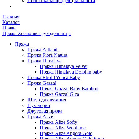
Политика конфиденциальности
Главная
Каталог
Пряжа
Пряжа Хозяюшка-рукодельница
Пряжа
Пряжа Artland
Пряжа Fibra Natura
Пряжа Himalaya
Пряжа Himalaya Velvet
Пряжа Himalaya Dolphin baby
Пряжа Etrofil Yonca Baby
Пряжа Gazzal
Пряжа Gazzal Baby Bamboo
Пряжа Gazzal Giza
Шнур для вязания
Пух норки
Джутовая пряжа
Пряжа Alize
Пряжа Alize Softy
Пряжа Alize Wooltime
Пряжа Alize Angora Gold
Пряжа Alize Angora Gold Simly