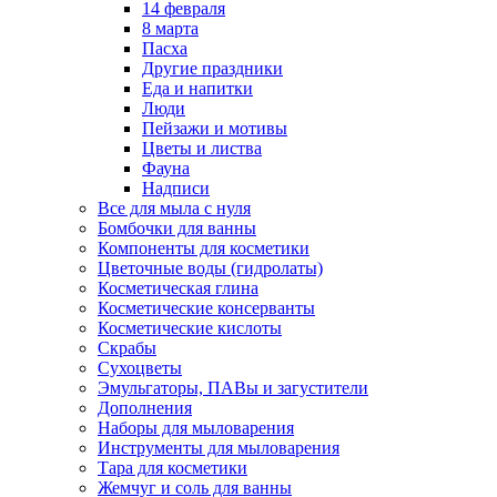
14 февраля
8 марта
Пасха
Другие праздники
Еда и напитки
Люди
Пейзажи и мотивы
Цветы и листва
Фауна
Надписи
Все для мыла с нуля
Бомбочки для ванны
Компоненты для косметики
Цветочные воды (гидролаты)
Косметическая глина
Косметические консерванты
Косметические кислоты
Скрабы
Сухоцветы
Эмульгаторы, ПАВы и загустители
Дополнения
Наборы для мыловарения
Инструменты для мыловарения
Тара для косметики
Жемчуг и соль для ванны