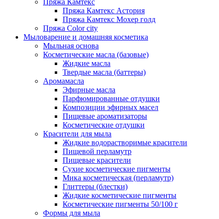
Пряжа Камтекс
Пряжа Камтекс Астория
Пряжа Камтекс Мохер голд
Пряжа Color city
Мыловарение и домашняя косметика
Мыльная основа
Косметические масла (базовые)
Жидкие масла
Твердые масла (баттеры)
Аромамасла
Эфирные масла
Парфюмированные отдушки
Композиции эфирных масел
Пищевые ароматизаторы
Косметические отдушки
Красители для мыла
Жидкие водорастворимые красители
Пищевой перламутр
Пищевые красители
Сухие косметические пигменты
Мика косметическая (перламутр)
Глиттеры (блестки)
Жидкие косметические пигменты
Косметические пигменты 50/100 г
Формы для мыла