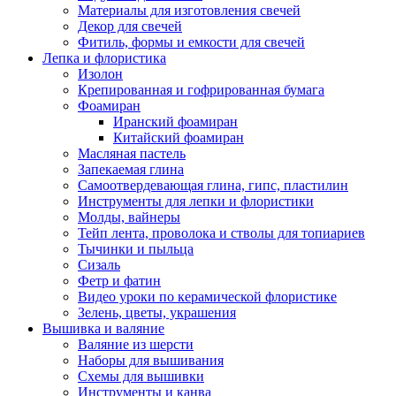
Материалы для изготовления свечей
Декор для свечей
Фитиль, формы и емкости для свечей
Лепка и флористика
Изолон
Крепированная и гофрированная бумага
Фоамиран
Иранский фоамиран
Китайский фоамиран
Масляная пастель
Запекаемая глина
Самоотвердевающая глина, гипс, пластилин
Инструменты для лепки и флористики
Молды, вайнеры
Тейп лента, проволока и стволы для топиариев
Тычинки и пыльца
Сизаль
Фетр и фатин
Видео уроки по керамической флористике
Зелень, цветы, украшения
Вышивка и валяние
Валяние из шерсти
Наборы для вышивания
Схемы для вышивки
Инструменты и канва