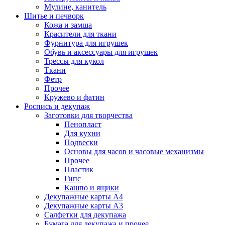
Мулине, канитель
Шитье и печворк
Кожа и замша
Красители для ткани
Фурнитура для игрушек
Обувь и аксессуары для игрушек
Трессы для кукол
Ткани
Фетр
Прочее
Кружево и фатин
Роспись и декупаж
Заготовки для творчества
Пенопласт
Для кухни
Подвески
Основы для часов и часовые механизмы
Прочее
Пластик
Гипс
Кашпо и ящики
Декупажные карты А4
Декупажные карты А3
Салфетки для декупажа
Бумага для декупажа и прочее