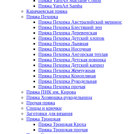
Пряжа YarnArt Macrame Cotton
Пряжа YarnArt Samba
Карачаевская пряжа
Пряжа Пехорка
Пряжа Пехорка Австралийский меринос
Пряжа Пехорка Блестящий лен
Пряжа Пехорка Деревенская
Пряжа Пехорка Детский хлопок
Пряжа Пехорка Льняная
Пряжа Пехорка Носочная
Пряжа Пехорка Ангорская теплая
Пряжа Пехорка Детская новинка
Пряжа Пехорка Детский каприз
Пряжа Пехорка Жемчужная
Пряжа Пехорка Конопляная
Пряжа Пехорка Рукодельная
Пряжа Пехорка прочая
Пряжа ПНК им. Кирова
Пряжа Хозяюшка-рукодельница
Прочая пряжа
Спицы и крючки
Заготовки для вязания
Пряжа Троицкая
Пряжа Троицкая Кроха
Пряжа Троицкая прочая