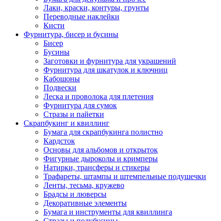
Лаки, краски, контуры, грунты
Переводные наклейки
Кисти
Фурнитура, бисер и бусины
Бисер
Бусины
Заготовки и фурнитура для украшений
Фурнитура для шкатулок и ключниц
Кабошоны
Подвески
Леска и проволока для плетения
Фурнитура для сумок
Стразы и пайетки
Скрапбукинг и квиллинг
Бумага для скрапбукинга полистно
Кардсток
Основы для альбомов и открыток
Фигурные дыроколы и кримперы
Натирки, трансферы и стикеры
Трафареты, штампы и штемпельные подушечки
Ленты, тесьма, кружево
Брадсы и люверсы
Декоративные элементы
Бумага и инструменты для квиллинга
Стразы и полубусины