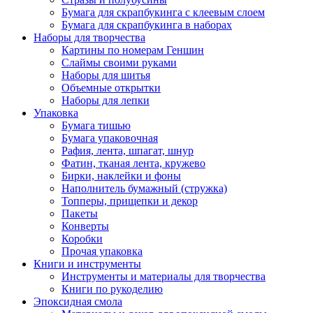
Бумага для скрапбукинга с клеевым слоем
Бумага для скрапбукинга в наборах
Наборы для творчества
Картины по номерам Геншин
Слаймы своими руками
Наборы для шитья
Объемные открытки
Наборы для лепки
Упаковка
Бумага тишью
Бумага упаковочная
Рафия, лента, шпагат, шнур
Фатин, тканая лента, кружево
Бирки, наклейки и фоны
Наполнитель бумажный (стружка)
Топперы, прищепки и декор
Пакеты
Конверты
Коробки
Прочая упаковка
Книги и инструменты
Инструменты и материалы для творчества
Книги по рукоделию
Эпоксидная смола