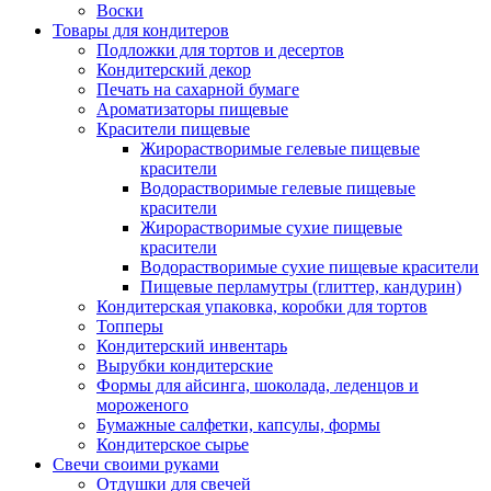
Воски
Товары для кондитеров
Подложки для тортов и десертов
Кондитерский декор
Печать на сахарной бумаге
Ароматизаторы пищевые
Красители пищевые
Жирорастворимые гелевые пищевые
красители
Водорастворимые гелевые пищевые
красители
Жирорастворимые сухие пищевые
красители
Водорастворимые сухие пищевые красители
Пищевые перламутры (глиттер, кандурин)
Кондитерская упаковка, коробки для тортов
Топперы
Кондитерский инвентарь
Вырубки кондитерские
Формы для айсинга, шоколада, леденцов и
мороженого
Бумажные салфетки, капсулы, формы
Кондитерское сырье
Свечи своими руками
Отдушки для свечей