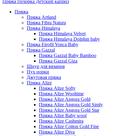
Пряжа Пехорка Детский каприз
Пряжа
Пряжа Artland
Пряжа Fibra Natura
Пряжа Himalaya
Пряжа Himalaya Velvet
Пряжа Himalaya Dolphin baby
Пряжа Etrofil Yonca Baby
Пряжа Gazzal
Пряжа Gazzal Baby Bamboo
Пряжа Gazzal Giza
Шнур для вязания
Пух норки
Джутовая пряжа
Пряжа Alize
Пряжа Alize Softy
Пряжа Alize Wooltime
Пряжа Alize Angora Gold
Пряжа Alize Angora Gold Simly
Пряжа Alize Angora Gold Star
Пряжа Alize Baby wool
Пряжа Alize Cashmira
Пряжа Alize Cotton Gold Fine
Пряжа Alize Diva