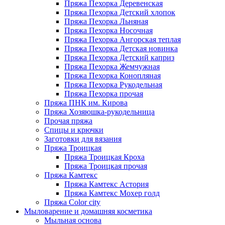
Пряжа Пехорка Деревенская
Пряжа Пехорка Детский хлопок
Пряжа Пехорка Льняная
Пряжа Пехорка Носочная
Пряжа Пехорка Ангорская теплая
Пряжа Пехорка Детская новинка
Пряжа Пехорка Детский каприз
Пряжа Пехорка Жемчужная
Пряжа Пехорка Конопляная
Пряжа Пехорка Рукодельная
Пряжа Пехорка прочая
Пряжа ПНК им. Кирова
Пряжа Хозяюшка-рукодельница
Прочая пряжа
Спицы и крючки
Заготовки для вязания
Пряжа Троицкая
Пряжа Троицкая Кроха
Пряжа Троицкая прочая
Пряжа Камтекс
Пряжа Камтекс Астория
Пряжа Камтекс Мохер голд
Пряжа Color city
Мыловарение и домашняя косметика
Мыльная основа