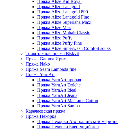
Пряжа Alize Kid Royal
Пряжа Alize Lanagold
Пряжа Alize Lanagold 800
Пряжа Alize Lanagold Fine
Пряжа Alize Superlana Maxi
Пряжа Alize Miss
Пряжа Alize Mohair Classic
Пряжа Alize Puffy
Пряжа Alize Puffy Fine
Пряжа Alize Superwash Comfort socks
Трикотажная пряжа Biskvit
Пряжа Gamma Ирис
Пряжа Nako
Пряжа Seam Lambada fine
Пряжа YarnArt
Пряжа YarnArt прочая
Пряжа YarnArt Dolche
Пряжа YarnArt Ideal
Пряжа YarnArt Jeans
Пряжа YarnArt Macrame Cotton
Пряжа YarnArt Samba
Карачаевская пряжа
Пряжа Пехорка
Пряжа Пехорка Австралийский меринос
Пряжа Пехорка Блестящий лен