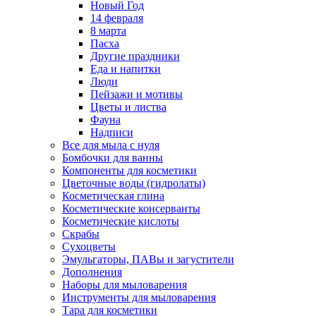
Новый Год
14 февраля
8 марта
Пасха
Другие праздники
Еда и напитки
Люди
Пейзажи и мотивы
Цветы и листва
Фауна
Надписи
Все для мыла с нуля
Бомбочки для ванны
Компоненты для косметики
Цветочные воды (гидролаты)
Косметическая глина
Косметические консерванты
Косметические кислоты
Скрабы
Сухоцветы
Эмульгаторы, ПАВы и загустители
Дополнения
Наборы для мыловарения
Инструменты для мыловарения
Тара для косметики