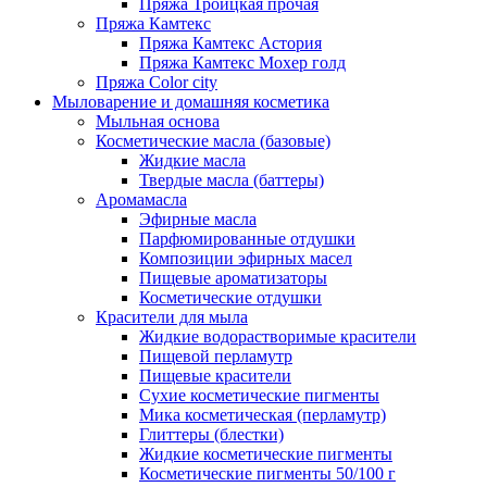
Пряжа Троицкая прочая
Пряжа Камтекс
Пряжа Камтекс Астория
Пряжа Камтекс Мохер голд
Пряжа Color city
Мыловарение и домашняя косметика
Мыльная основа
Косметические масла (базовые)
Жидкие масла
Твердые масла (баттеры)
Аромамасла
Эфирные масла
Парфюмированные отдушки
Композиции эфирных масел
Пищевые ароматизаторы
Косметические отдушки
Красители для мыла
Жидкие водорастворимые красители
Пищевой перламутр
Пищевые красители
Сухие косметические пигменты
Мика косметическая (перламутр)
Глиттеры (блестки)
Жидкие косметические пигменты
Косметические пигменты 50/100 г