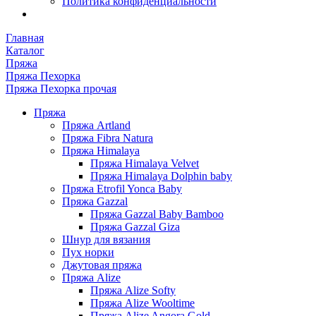
Политика конфиденциальности
Главная
Каталог
Пряжа
Пряжа Пехорка
Пряжа Пехорка прочая
Пряжа
Пряжа Artland
Пряжа Fibra Natura
Пряжа Himalaya
Пряжа Himalaya Velvet
Пряжа Himalaya Dolphin baby
Пряжа Etrofil Yonca Baby
Пряжа Gazzal
Пряжа Gazzal Baby Bamboo
Пряжа Gazzal Giza
Шнур для вязания
Пух норки
Джутовая пряжа
Пряжа Alize
Пряжа Alize Softy
Пряжа Alize Wooltime
Пряжа Alize Angora Gold