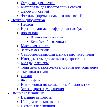
Отдушки для свечей
Материалы для изготовления свечей
Декор для свечей
Фитиль, формы и емкости для свечей
Лепка и флористика
Изолон
Крепированная и гофрированная бумага
Фоамиран
Иранский фоамиран
Китайский фоамиран
Масляная пастель
Запекаемая глина
Самоотвердевающая глина, гипс, пластилин
Инструменты для лепки и флористики
Молды, вайнеры
Тейп лента, проволока и стволы для топиариев
Тычинки и пыльца
Сизаль
Фетр и фатин
Видео уроки по керамической флористике
Зелень, цветы, украшения
Вышивка и валяние
Валяние из шерсти
Наборы для вышивания
Схемы для вышивки