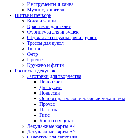
Инструменты и канва
Мулине, канитель
Шитье и печворк
Кожа и замша
Красители для ткани
Фурнитура для игрушек
Обувь и аксессуары для игрушек
Трессы для кукол
Ткани
Фетр
Прочее
Кружево и фатин
Роспись и декупаж
Заготовки для творчества
Пенопласт
Для кухни
Подвески
Основы для часов и часовые механизмы
Прочее
Пластик
Гипс
Кашпо и ящики
Декупажные карты А4
Декупажные карты А3
Салфетки для декупажа