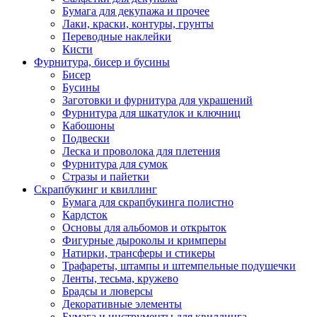
Бумага для декупажа и прочее
Лаки, краски, контуры, грунты
Переводные наклейки
Кисти
Фурнитура, бисер и бусины
Бисер
Бусины
Заготовки и фурнитура для украшений
Фурнитура для шкатулок и ключниц
Кабошоны
Подвески
Леска и проволока для плетения
Фурнитура для сумок
Стразы и пайетки
Скрапбукинг и квиллинг
Бумага для скрапбукинга полистно
Кардсток
Основы для альбомов и открыток
Фигурные дыроколы и кримперы
Натирки, трансферы и стикеры
Трафареты, штампы и штемпельные подушечки
Ленты, тесьма, кружево
Брадсы и люверсы
Декоративные элементы
Бумага и инструменты для квиллинга