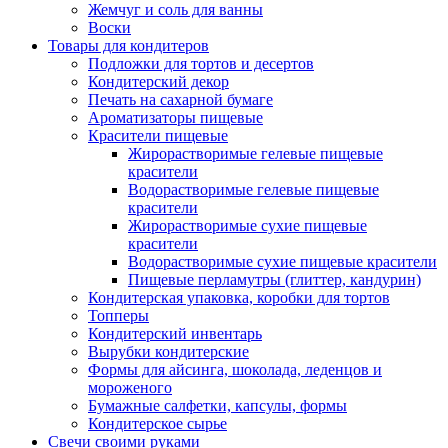
Жемчуг и соль для ванны
Воски
Товары для кондитеров
Подложки для тортов и десертов
Кондитерский декор
Печать на сахарной бумаге
Ароматизаторы пищевые
Красители пищевые
Жирорастворимые гелевые пищевые
красители
Водорастворимые гелевые пищевые
красители
Жирорастворимые сухие пищевые
красители
Водорастворимые сухие пищевые красители
Пищевые перламутры (глиттер, кандурин)
Кондитерская упаковка, коробки для тортов
Топперы
Кондитерский инвентарь
Вырубки кондитерские
Формы для айсинга, шоколада, леденцов и
мороженого
Бумажные салфетки, капсулы, формы
Кондитерское сырье
Свечи своими руками