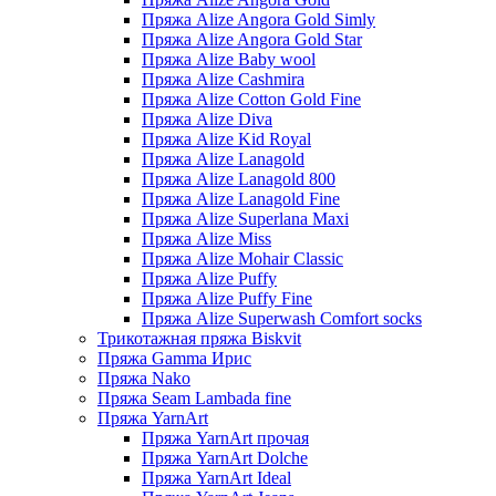
Пряжа Alize Angora Gold Simly
Пряжа Alize Angora Gold Star
Пряжа Alize Baby wool
Пряжа Alize Cashmira
Пряжа Alize Cotton Gold Fine
Пряжа Alize Diva
Пряжа Alize Kid Royal
Пряжа Alize Lanagold
Пряжа Alize Lanagold 800
Пряжа Alize Lanagold Fine
Пряжа Alize Superlana Maxi
Пряжа Alize Miss
Пряжа Alize Mohair Classic
Пряжа Alize Puffy
Пряжа Alize Puffy Fine
Пряжа Alize Superwash Comfort socks
Трикотажная пряжа Biskvit
Пряжа Gamma Ирис
Пряжа Nako
Пряжа Seam Lambada fine
Пряжа YarnArt
Пряжа YarnArt прочая
Пряжа YarnArt Dolche
Пряжа YarnArt Ideal