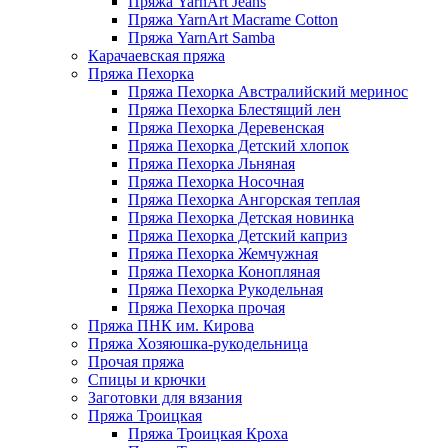
Пряжа YarnArt Jeans
Пряжа YarnArt Macrame Cotton
Пряжа YarnArt Samba
Карачаевская пряжа
Пряжа Пехорка
Пряжа Пехорка Австралийский меринос
Пряжа Пехорка Блестящий лен
Пряжа Пехорка Деревенская
Пряжа Пехорка Детский хлопок
Пряжа Пехорка Льняная
Пряжа Пехорка Носочная
Пряжа Пехорка Ангорская теплая
Пряжа Пехорка Детская новинка
Пряжа Пехорка Детский каприз
Пряжа Пехорка Жемчужная
Пряжа Пехорка Конопляная
Пряжа Пехорка Рукодельная
Пряжа Пехорка прочая
Пряжа ПНК им. Кирова
Пряжа Хозяюшка-рукодельница
Прочая пряжа
Спицы и крючки
Заготовки для вязания
Пряжа Троицкая
Пряжа Троицкая Кроха