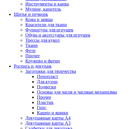
Инструменты и канва
Мулине, канитель
Шитье и печворк
Кожа и замша
Красители для ткани
Фурнитура для игрушек
Обувь и аксессуары для игрушек
Трессы для кукол
Ткани
Фетр
Прочее
Кружево и фатин
Роспись и декупаж
Заготовки для творчества
Пенопласт
Для кухни
Подвески
Основы для часов и часовые механизмы
Прочее
Пластик
Гипс
Кашпо и ящики
Декупажные карты А4
Декупажные карты А3
Салфетки для декупажа