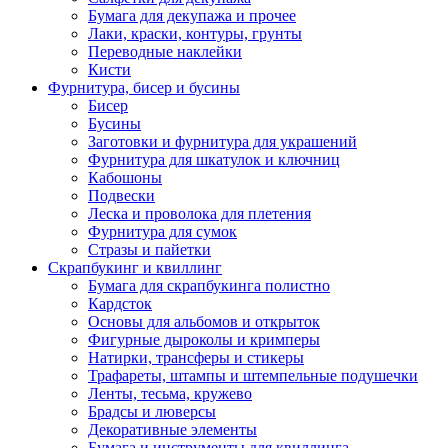
Бумага для декупажа и прочее
Лаки, краски, контуры, грунты
Переводные наклейки
Кисти
Фурнитура, бисер и бусины
Бисер
Бусины
Заготовки и фурнитура для украшений
Фурнитура для шкатулок и ключниц
Кабошоны
Подвески
Леска и проволока для плетения
Фурнитура для сумок
Стразы и пайетки
Скрапбукинг и квиллинг
Бумага для скрапбукинга полистно
Кардсток
Основы для альбомов и открыток
Фигурные дыроколы и кримперы
Натирки, трансферы и стикеры
Трафареты, штампы и штемпельные подушечки
Ленты, тесьма, кружево
Брадсы и люверсы
Декоративные элементы
Бумага и инструменты для квиллинга