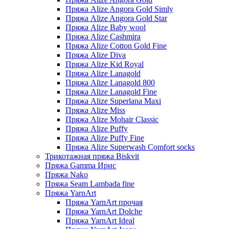
Пряжа Alize Angora Gold Simly
Пряжа Alize Angora Gold Star
Пряжа Alize Baby wool
Пряжа Alize Cashmira
Пряжа Alize Cotton Gold Fine
Пряжа Alize Diva
Пряжа Alize Kid Royal
Пряжа Alize Lanagold
Пряжа Alize Lanagold 800
Пряжа Alize Lanagold Fine
Пряжа Alize Superlana Maxi
Пряжа Alize Miss
Пряжа Alize Mohair Classic
Пряжа Alize Puffy
Пряжа Alize Puffy Fine
Пряжа Alize Superwash Comfort socks
Трикотажная пряжа Biskvit
Пряжа Gamma Ирис
Пряжа Nako
Пряжа Seam Lambada fine
Пряжа YarnArt
Пряжа YarnArt прочая
Пряжа YarnArt Dolche
Пряжа YarnArt Ideal