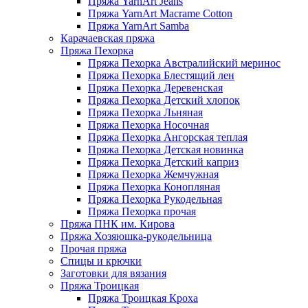
Пряжа YarnArt Jeans
Пряжа YarnArt Macrame Cotton
Пряжа YarnArt Samba
Карачаевская пряжа
Пряжа Пехорка
Пряжа Пехорка Австралийский меринос
Пряжа Пехорка Блестящий лен
Пряжа Пехорка Деревенская
Пряжа Пехорка Детский хлопок
Пряжа Пехорка Льняная
Пряжа Пехорка Носочная
Пряжа Пехорка Ангорская теплая
Пряжа Пехорка Детская новинка
Пряжа Пехорка Детский каприз
Пряжа Пехорка Жемчужная
Пряжа Пехорка Конопляная
Пряжа Пехорка Рукодельная
Пряжа Пехорка прочая
Пряжа ПНК им. Кирова
Пряжа Хозяюшка-рукодельница
Прочая пряжа
Спицы и крючки
Заготовки для вязания
Пряжа Троицкая
Пряжа Троицкая Кроха