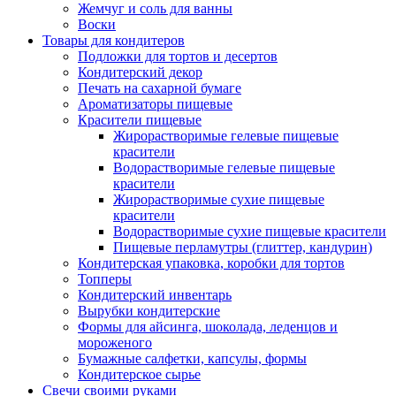
Жемчуг и соль для ванны
Воски
Товары для кондитеров
Подложки для тортов и десертов
Кондитерский декор
Печать на сахарной бумаге
Ароматизаторы пищевые
Красители пищевые
Жирорастворимые гелевые пищевые
красители
Водорастворимые гелевые пищевые
красители
Жирорастворимые сухие пищевые
красители
Водорастворимые сухие пищевые красители
Пищевые перламутры (глиттер, кандурин)
Кондитерская упаковка, коробки для тортов
Топперы
Кондитерский инвентарь
Вырубки кондитерские
Формы для айсинга, шоколада, леденцов и
мороженого
Бумажные салфетки, капсулы, формы
Кондитерское сырье
Свечи своими руками