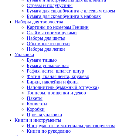
Стразы и полубусины
Бумага для скрапбукинга с клеевым слоем
Бумага для скрапбукинга в наборах
Наборы для творчества
Картины по номерам Геншин
Слаймы своими руками
Наборы для шитья
Объемные открытки
Наборы для лепки
Упаковка
Бумага тишью
Бумага упаковочная
Рафия, лента, шпагат, шнур
Фатин, тканая лента, кружево
Бирки, наклейки и фоны
Наполнитель бумажный (стружка)
Топперы, прищепки и декор
Пакеты
Конверты
Коробки
Прочая упаковка
Книги и инструменты
Инструменты и материалы для творчества
Книги по рукоделию