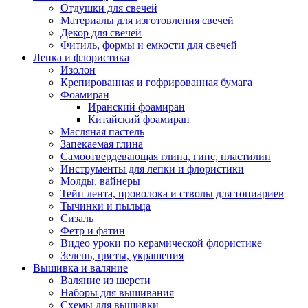
Отдушки для свечей
Материалы для изготовления свечей
Декор для свечей
Фитиль, формы и емкости для свечей
Лепка и флористика
Изолон
Крепированная и гофрированная бумага
Фоамиран
Иранский фоамиран
Китайский фоамиран
Масляная пастель
Запекаемая глина
Самоотвердевающая глина, гипс, пластилин
Инструменты для лепки и флористики
Молды, вайнеры
Тейп лента, проволока и стволы для топиариев
Тычинки и пыльца
Сизаль
Фетр и фатин
Видео уроки по керамической флористике
Зелень, цветы, украшения
Вышивка и валяние
Валяние из шерсти
Наборы для вышивания
Схемы для вышивки