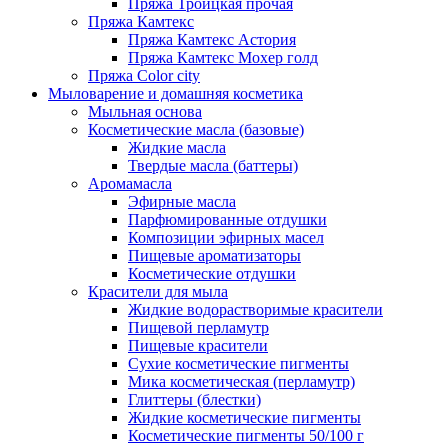
Пряжа Троицкая прочая
Пряжа Камтекс
Пряжа Камтекс Астория
Пряжа Камтекс Мохер голд
Пряжа Color city
Мыловарение и домашняя косметика
Мыльная основа
Косметические масла (базовые)
Жидкие масла
Твердые масла (баттеры)
Аромамасла
Эфирные масла
Парфюмированные отдушки
Композиции эфирных масел
Пищевые ароматизаторы
Косметические отдушки
Красители для мыла
Жидкие водорастворимые красители
Пищевой перламутр
Пищевые красители
Сухие косметические пигменты
Мика косметическая (перламутр)
Глиттеры (блестки)
Жидкие косметические пигменты
Косметические пигменты 50/100 г