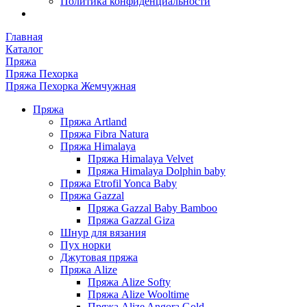
Политика конфиденциальности
Главная
Каталог
Пряжа
Пряжа Пехорка
Пряжа Пехорка Жемчужная
Пряжа
Пряжа Artland
Пряжа Fibra Natura
Пряжа Himalaya
Пряжа Himalaya Velvet
Пряжа Himalaya Dolphin baby
Пряжа Etrofil Yonca Baby
Пряжа Gazzal
Пряжа Gazzal Baby Bamboo
Пряжа Gazzal Giza
Шнур для вязания
Пух норки
Джутовая пряжа
Пряжа Alize
Пряжа Alize Softy
Пряжа Alize Wooltime
Пряжа Alize Angora Gold