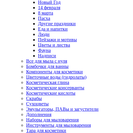
Новый Год
14 февраля
8 марта
Пасха
Другие праздники
Еда и напитки
Люди
Пейзажи и мотивы
Цветы и листва
Фауна
Надписи
Все для мыла с нуля
Бомбочки для ванны
Компоненты для косметики
Цветочные воды (гидролаты)
Косметическая глина
Косметические консерванты
Косметические кислоты
Скрабы
Сухоцветы
Эмульгаторы, ПАВы и загустители
Дополнения
Наборы для мыловарения
Инструменты для мыловарения
Тара для косметики