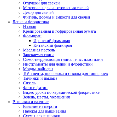
Отдушки для свечей
Материалы для изготовления свечей
Декор для свечей
Фитиль, формы и емкости для свечей
Лепка и флористика
Изолон
Крепированная и гофрированная бумага
Фоамиран
Иранский фоамиран
Китайский фоамиран
Масляная пастель
Запекаемая глина
Самоотвердевающая глина, гипс, пластилин
Инструменты для лепки и флористики
Молды, вайнеры
Тейп лента, проволока и стволы для топиариев
Тычинки и пыльца
Сизаль
Фетр и фатин
Видео уроки по керамической флористике
Зелень, цветы, украшения
Вышивка и валяние
Валяние из шерсти
Наборы для вышивания
Схемы для вышивки