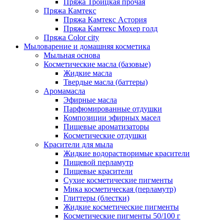
Пряжа Троицкая прочая
Пряжа Камтекс
Пряжа Камтекс Астория
Пряжа Камтекс Мохер голд
Пряжа Color city
Мыловарение и домашняя косметика
Мыльная основа
Косметические масла (базовые)
Жидкие масла
Твердые масла (баттеры)
Аромамасла
Эфирные масла
Парфюмированные отдушки
Композиции эфирных масел
Пищевые ароматизаторы
Косметические отдушки
Красители для мыла
Жидкие водорастворимые красители
Пищевой перламутр
Пищевые красители
Сухие косметические пигменты
Мика косметическая (перламутр)
Глиттеры (блестки)
Жидкие косметические пигменты
Косметические пигменты 50/100 г