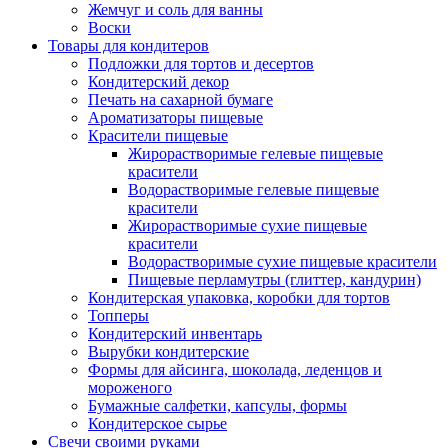
Жемчуг и соль для ванны
Воски
Товары для кондитеров
Подложки для тортов и десертов
Кондитерский декор
Печать на сахарной бумаге
Ароматизаторы пищевые
Красители пищевые
Жирорастворимые гелевые пищевые
красители
Водорастворимые гелевые пищевые
красители
Жирорастворимые сухие пищевые
красители
Водорастворимые сухие пищевые красители
Пищевые перламутры (глиттер, кандурин)
Кондитерская упаковка, коробки для тортов
Топперы
Кондитерский инвентарь
Вырубки кондитерские
Формы для айсинга, шоколада, леденцов и
мороженого
Бумажные салфетки, капсулы, формы
Кондитерское сырье
Свечи своими руками