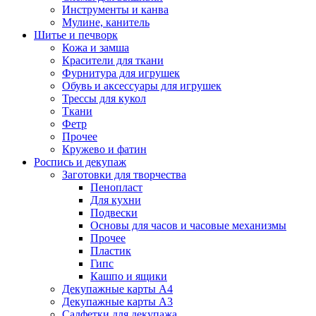
Инструменты и канва
Мулине, канитель
Шитье и печворк
Кожа и замша
Красители для ткани
Фурнитура для игрушек
Обувь и аксессуары для игрушек
Трессы для кукол
Ткани
Фетр
Прочее
Кружево и фатин
Роспись и декупаж
Заготовки для творчества
Пенопласт
Для кухни
Подвески
Основы для часов и часовые механизмы
Прочее
Пластик
Гипс
Кашпо и ящики
Декупажные карты А4
Декупажные карты А3
Салфетки для декупажа