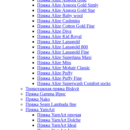
Пряжа Alize Angora Gold Simly
Пряжа Alize Angora Gold Star
Пряжа Alize Baby wool
Пряжа Alize Cashmira
Пряжа Alize Cotton Gold Fine
Пряжа Alize Diva
Пряжа Alize Kid Royal
Пряжа Alize Lanagold
Пряжа Alize Lanagold 800
Пряжа Alize Lanagold Fine
Пряжа Alize Superlana Maxi
Пряжа Alize Miss
Пряжа Alize Mohair Classic
Пряжа Alize Puffy
Пряжа Alize Puffy Fine
Пряжа Alize Superwash Comfort socks
Трикотажная пряжа Biskvit
Пряжа Gamma Ирис
Пряжа Nako
Пряжа Seam Lambada fine
Пряжа YarnArt
Пряжа YarnArt прочая
Пряжа YarnArt Dolche
Пряжа YarnArt Ideal