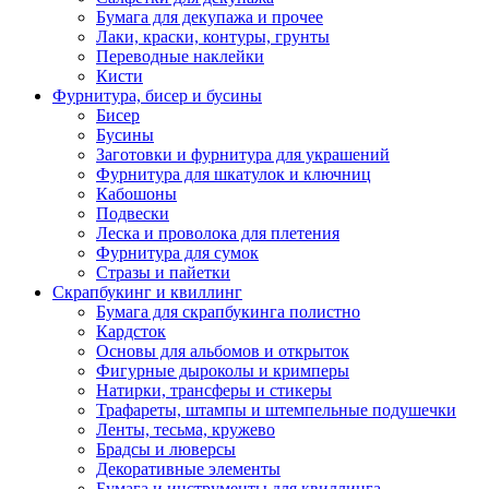
Бумага для декупажа и прочее
Лаки, краски, контуры, грунты
Переводные наклейки
Кисти
Фурнитура, бисер и бусины
Бисер
Бусины
Заготовки и фурнитура для украшений
Фурнитура для шкатулок и ключниц
Кабошоны
Подвески
Леска и проволока для плетения
Фурнитура для сумок
Стразы и пайетки
Скрапбукинг и квиллинг
Бумага для скрапбукинга полистно
Кардсток
Основы для альбомов и открыток
Фигурные дыроколы и кримперы
Натирки, трансферы и стикеры
Трафареты, штампы и штемпельные подушечки
Ленты, тесьма, кружево
Брадсы и люверсы
Декоративные элементы
Бумага и инструменты для квиллинга