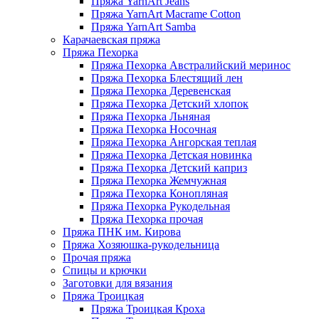
Пряжа YarnArt Jeans
Пряжа YarnArt Macrame Cotton
Пряжа YarnArt Samba
Карачаевская пряжа
Пряжа Пехорка
Пряжа Пехорка Австралийский меринос
Пряжа Пехорка Блестящий лен
Пряжа Пехорка Деревенская
Пряжа Пехорка Детский хлопок
Пряжа Пехорка Льняная
Пряжа Пехорка Носочная
Пряжа Пехорка Ангорская теплая
Пряжа Пехорка Детская новинка
Пряжа Пехорка Детский каприз
Пряжа Пехорка Жемчужная
Пряжа Пехорка Конопляная
Пряжа Пехорка Рукодельная
Пряжа Пехорка прочая
Пряжа ПНК им. Кирова
Пряжа Хозяюшка-рукодельница
Прочая пряжа
Спицы и крючки
Заготовки для вязания
Пряжа Троицкая
Пряжа Троицкая Кроха