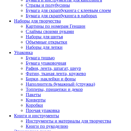
Стразы и полубусины
Бумага для скрапбукинга с клеевым слоем
Бумага для скрапбукинга в наборах
Наборы для творчества
Картины по номерам Геншин
Слаймы своими руками
Наборы для шитья
Объемные открытки
Наборы для лепки
Упаковка
Бумага тишью
Бумага упаковочная
Рафия, лента, шпагат, шнур
Фатин, тканая лента, кружево
Бирки, наклейки и фоны
Наполнитель бумажный (стружка)
Топперы, прищепки и декор
Пакеты
Конверты
Коробки
Прочая упаковка
Книги и инструменты
Инструменты и материалы для творчества
Книги по рукоделию