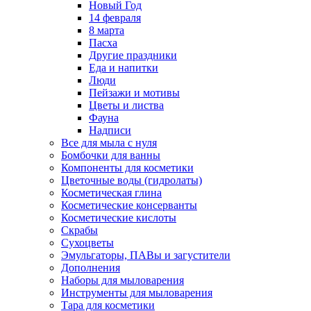
Новый Год
14 февраля
8 марта
Пасха
Другие праздники
Еда и напитки
Люди
Пейзажи и мотивы
Цветы и листва
Фауна
Надписи
Все для мыла с нуля
Бомбочки для ванны
Компоненты для косметики
Цветочные воды (гидролаты)
Косметическая глина
Косметические консерванты
Косметические кислоты
Скрабы
Сухоцветы
Эмульгаторы, ПАВы и загустители
Дополнения
Наборы для мыловарения
Инструменты для мыловарения
Тара для косметики