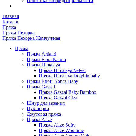
Политика конфиденциальности
Главная
Каталог
Пряжа
Пряжа Пехорка
Пряжа Пехорка Жемчужная
Пряжа
Пряжа Artland
Пряжа Fibra Natura
Пряжа Himalaya
Пряжа Himalaya Velvet
Пряжа Himalaya Dolphin baby
Пряжа Etrofil Yonca Baby
Пряжа Gazzal
Пряжа Gazzal Baby Bamboo
Пряжа Gazzal Giza
Шнур для вязания
Пух норки
Джутовая пряжа
Пряжа Alize
Пряжа Alize Softy
Пряжа Alize Wooltime
Пряжа Alize Angora Gold