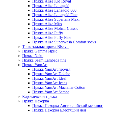
Пряжа Alize Kid Royal
Пряжа Alize Lanagold
Пряжа Alize Lanagold 800
Пряжа Alize Lanagold Fine
Пряжа Alize Superlana Maxi
Пряжа Alize Miss
Пряжа Alize Mohair Classic
Пряжа Alize Puffy
Пряжа Alize Puffy Fine
Пряжа Alize Superwash Comfort socks
Трикотажная пряжа Biskvit
Пряжа Gamma Ирис
Пряжа Nako
Пряжа Seam Lambada fine
Пряжа YarnArt
Пряжа YarnArt прочая
Пряжа YarnArt Dolche
Пряжа YarnArt Ideal
Пряжа YarnArt Jeans
Пряжа YarnArt Macrame Cotton
Пряжа YarnArt Samba
Карачаевская пряжа
Пряжа Пехорка
Пряжа Пехорка Австралийский меринос
Пряжа Пехорка Блестящий лен