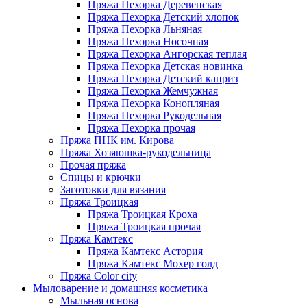
Пряжа Пехорка Деревенская
Пряжа Пехорка Детский хлопок
Пряжа Пехорка Льняная
Пряжа Пехорка Носочная
Пряжа Пехорка Ангорская теплая
Пряжа Пехорка Детская новинка
Пряжа Пехорка Детский каприз
Пряжа Пехорка Жемчужная
Пряжа Пехорка Конопляная
Пряжа Пехорка Рукодельная
Пряжа Пехорка прочая
Пряжа ПНК им. Кирова
Пряжа Хозяюшка-рукодельница
Прочая пряжа
Спицы и крючки
Заготовки для вязания
Пряжа Троицкая
Пряжа Троицкая Кроха
Пряжа Троицкая прочая
Пряжа Камтекс
Пряжа Камтекс Астория
Пряжа Камтекс Мохер голд
Пряжа Color city
Мыловарение и домашняя косметика
Мыльная основа