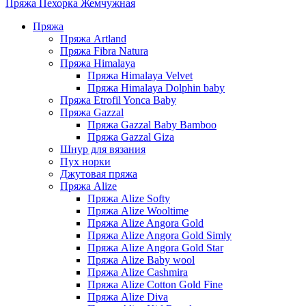
Пряжа Пехорка Жемчужная
Пряжа
Пряжа Artland
Пряжа Fibra Natura
Пряжа Himalaya
Пряжа Himalaya Velvet
Пряжа Himalaya Dolphin baby
Пряжа Etrofil Yonca Baby
Пряжа Gazzal
Пряжа Gazzal Baby Bamboo
Пряжа Gazzal Giza
Шнур для вязания
Пух норки
Джутовая пряжа
Пряжа Alize
Пряжа Alize Softy
Пряжа Alize Wooltime
Пряжа Alize Angora Gold
Пряжа Alize Angora Gold Simly
Пряжа Alize Angora Gold Star
Пряжа Alize Baby wool
Пряжа Alize Cashmira
Пряжа Alize Cotton Gold Fine
Пряжа Alize Diva