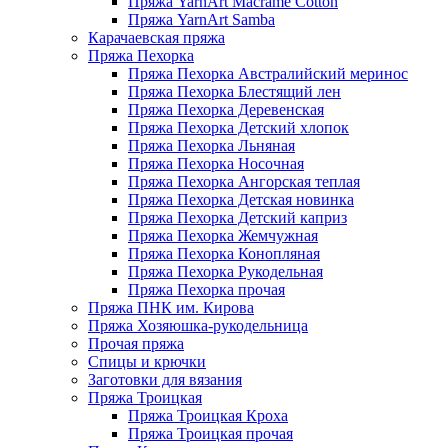
Пряжа YarnArt Macrame Cotton
Пряжа YarnArt Samba
Карачаевская пряжа
Пряжа Пехорка
Пряжа Пехорка Австралийский меринос
Пряжа Пехорка Блестящий лен
Пряжа Пехорка Деревенская
Пряжа Пехорка Детский хлопок
Пряжа Пехорка Льняная
Пряжа Пехорка Носочная
Пряжа Пехорка Ангорская теплая
Пряжа Пехорка Детская новинка
Пряжа Пехорка Детский каприз
Пряжа Пехорка Жемчужная
Пряжа Пехорка Конопляная
Пряжа Пехорка Рукодельная
Пряжа Пехорка прочая
Пряжа ПНК им. Кирова
Пряжа Хозяюшка-рукодельница
Прочая пряжа
Спицы и крючки
Заготовки для вязания
Пряжа Троицкая
Пряжа Троицкая Кроха
Пряжа Троицкая прочая