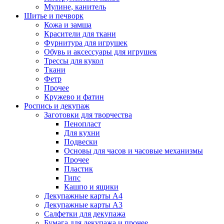
Мулине, канитель
Шитье и печворк
Кожа и замша
Красители для ткани
Фурнитура для игрушек
Обувь и аксессуары для игрушек
Трессы для кукол
Ткани
Фетр
Прочее
Кружево и фатин
Роспись и декупаж
Заготовки для творчества
Пенопласт
Для кухни
Подвески
Основы для часов и часовые механизмы
Прочее
Пластик
Гипс
Кашпо и ящики
Декупажные карты А4
Декупажные карты А3
Салфетки для декупажа
Бумага для декупажа и прочее