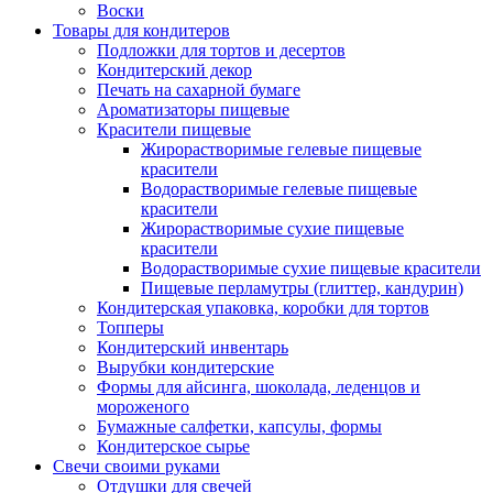
Воски
Товары для кондитеров
Подложки для тортов и десертов
Кондитерский декор
Печать на сахарной бумаге
Ароматизаторы пищевые
Красители пищевые
Жирорастворимые гелевые пищевые
красители
Водорастворимые гелевые пищевые
красители
Жирорастворимые сухие пищевые
красители
Водорастворимые сухие пищевые красители
Пищевые перламутры (глиттер, кандурин)
Кондитерская упаковка, коробки для тортов
Топперы
Кондитерский инвентарь
Вырубки кондитерские
Формы для айсинга, шоколада, леденцов и
мороженого
Бумажные салфетки, капсулы, формы
Кондитерское сырье
Свечи своими руками
Отдушки для свечей