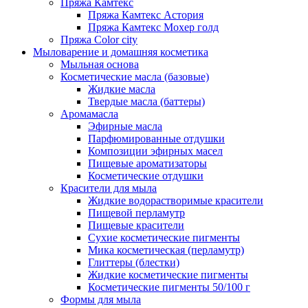
Пряжа Камтекс
Пряжа Камтекс Астория
Пряжа Камтекс Мохер голд
Пряжа Color city
Мыловарение и домашняя косметика
Мыльная основа
Косметические масла (базовые)
Жидкие масла
Твердые масла (баттеры)
Аромамасла
Эфирные масла
Парфюмированные отдушки
Композиции эфирных масел
Пищевые ароматизаторы
Косметические отдушки
Красители для мыла
Жидкие водорастворимые красители
Пищевой перламутр
Пищевые красители
Сухие косметические пигменты
Мика косметическая (перламутр)
Глиттеры (блестки)
Жидкие косметические пигменты
Косметические пигменты 50/100 г
Формы для мыла