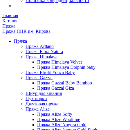
Политика конфиденциальности
Главная
Каталог
Пряжа
Пряжа ПНК им. Кирова
Пряжа
Пряжа Artland
Пряжа Fibra Natura
Пряжа Himalaya
Пряжа Himalaya Velvet
Пряжа Himalaya Dolphin baby
Пряжа Etrofil Yonca Baby
Пряжа Gazzal
Пряжа Gazzal Baby Bamboo
Пряжа Gazzal Giza
Шнур для вязания
Пух норки
Джутовая пряжа
Пряжа Alize
Пряжа Alize Softy
Пряжа Alize Wooltime
Пряжа Alize Angora Gold
Пряжа Alize Angora Gold Simly