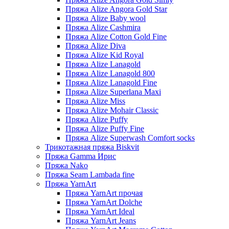
Пряжа Alize Angora Gold Star
Пряжа Alize Baby wool
Пряжа Alize Cashmira
Пряжа Alize Cotton Gold Fine
Пряжа Alize Diva
Пряжа Alize Kid Royal
Пряжа Alize Lanagold
Пряжа Alize Lanagold 800
Пряжа Alize Lanagold Fine
Пряжа Alize Superlana Maxi
Пряжа Alize Miss
Пряжа Alize Mohair Classic
Пряжа Alize Puffy
Пряжа Alize Puffy Fine
Пряжа Alize Superwash Comfort socks
Трикотажная пряжа Biskvit
Пряжа Gamma Ирис
Пряжа Nako
Пряжа Seam Lambada fine
Пряжа YarnArt
Пряжа YarnArt прочая
Пряжа YarnArt Dolche
Пряжа YarnArt Ideal
Пряжа YarnArt Jeans