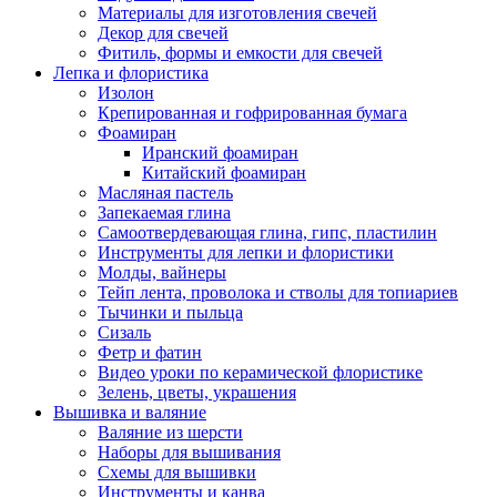
Материалы для изготовления свечей
Декор для свечей
Фитиль, формы и емкости для свечей
Лепка и флористика
Изолон
Крепированная и гофрированная бумага
Фоамиран
Иранский фоамиран
Китайский фоамиран
Масляная пастель
Запекаемая глина
Самоотвердевающая глина, гипс, пластилин
Инструменты для лепки и флористики
Молды, вайнеры
Тейп лента, проволока и стволы для топиариев
Тычинки и пыльца
Сизаль
Фетр и фатин
Видео уроки по керамической флористике
Зелень, цветы, украшения
Вышивка и валяние
Валяние из шерсти
Наборы для вышивания
Схемы для вышивки
Инструменты и канва