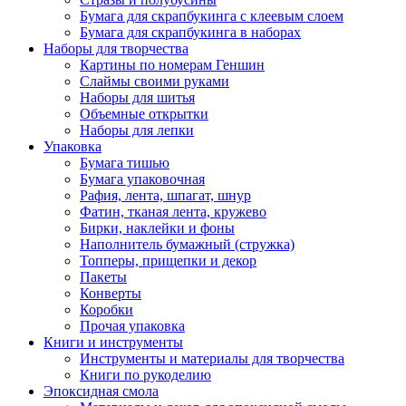
Бумага для скрапбукинга с клеевым слоем
Бумага для скрапбукинга в наборах
Наборы для творчества
Картины по номерам Геншин
Слаймы своими руками
Наборы для шитья
Объемные открытки
Наборы для лепки
Упаковка
Бумага тишью
Бумага упаковочная
Рафия, лента, шпагат, шнур
Фатин, тканая лента, кружево
Бирки, наклейки и фоны
Наполнитель бумажный (стружка)
Топперы, прищепки и декор
Пакеты
Конверты
Коробки
Прочая упаковка
Книги и инструменты
Инструменты и материалы для творчества
Книги по рукоделию
Эпоксидная смола