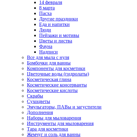
14 февраля
8 марта
Пасха
Другие праздники
Еда и напитки
Люди
Пейзажи и мотивы
Цветы и листва
Фауна
Надписи
Все для мыла с нуля
Бомбочки для ванны
Компоненты для косметики
Цветочные воды (гидролаты)
Косметическая глина
Косметические консерванты
Косметические кислоты
Скрабы
Сухоцветы
Эмульгаторы, ПАВы и загустители
Дополнения
Наборы для мыловарения
Инструменты для мыловарения
Тара для косметики
Жемчуг и соль для ванны