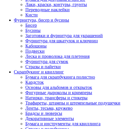
Лаки, краски, контуры, грунты
Переводные наклейки
Кисти
Фурнитура, бисер и бусины
Бисер
Бусины
Заготовки и фурнитура для украшений
Фурнитура для шкатулок и ключниц
Кабошоны
Подвески
Леска и проволока для плетения
Фурнитура для сумок
Стразы и пайетки
Скрапбукинг и квиллинг
Бумага для скрапбукинга полистно
Кардсток
Основы для альбомов и открыток
Фигурные дыроколы и кримперы
Натирки, трансферы и стикеры
Трафареты, штампы и штемпельные подушечки
Ленты, тесьма, кружево
Брадсы и люверсы
Декоративные элементы
Бумага и инструменты для квиллинга
Стразы и полубусины