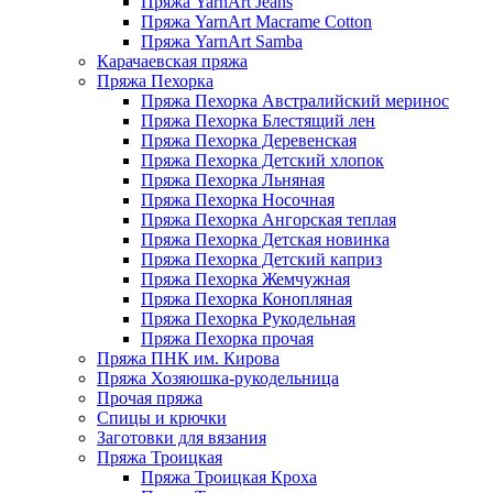
Пряжа YarnArt Jeans
Пряжа YarnArt Macrame Cotton
Пряжа YarnArt Samba
Карачаевская пряжа
Пряжа Пехорка
Пряжа Пехорка Австралийский меринос
Пряжа Пехорка Блестящий лен
Пряжа Пехорка Деревенская
Пряжа Пехорка Детский хлопок
Пряжа Пехорка Льняная
Пряжа Пехорка Носочная
Пряжа Пехорка Ангорская теплая
Пряжа Пехорка Детская новинка
Пряжа Пехорка Детский каприз
Пряжа Пехорка Жемчужная
Пряжа Пехорка Конопляная
Пряжа Пехорка Рукодельная
Пряжа Пехорка прочая
Пряжа ПНК им. Кирова
Пряжа Хозяюшка-рукодельница
Прочая пряжа
Спицы и крючки
Заготовки для вязания
Пряжа Троицкая
Пряжа Троицкая Кроха