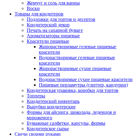
Жемчуг и соль для ванны
Воски
Товары для кондитеров
Подложки для тортов и десертов
Кондитерский декор
Печать на сахарной бумаге
Ароматизаторы пищевые
Красители пищевые
Жирорастворимые гелевые пищевые
красители
Водорастворимые гелевые пищевые
красители
Жирорастворимые сухие пищевые
красители
Водорастворимые сухие пищевые красители
Пищевые перламутры (глиттер, кандурин)
Кондитерская упаковка, коробки для тортов
Топперы
Кондитерский инвентарь
Вырубки кондитерские
Формы для айсинга, шоколада, леденцов и
мороженого
Бумажные салфетки, капсулы, формы
Кондитерское сырье
Свечи своими руками