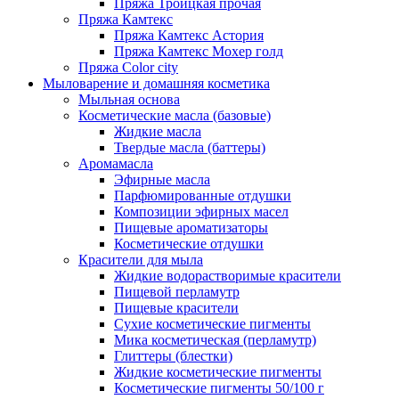
Пряжа Троицкая прочая
Пряжа Камтекс
Пряжа Камтекс Астория
Пряжа Камтекс Мохер голд
Пряжа Color city
Мыловарение и домашняя косметика
Мыльная основа
Косметические масла (базовые)
Жидкие масла
Твердые масла (баттеры)
Аромамасла
Эфирные масла
Парфюмированные отдушки
Композиции эфирных масел
Пищевые ароматизаторы
Косметические отдушки
Красители для мыла
Жидкие водорастворимые красители
Пищевой перламутр
Пищевые красители
Сухие косметические пигменты
Мика косметическая (перламутр)
Глиттеры (блестки)
Жидкие косметические пигменты
Косметические пигменты 50/100 г