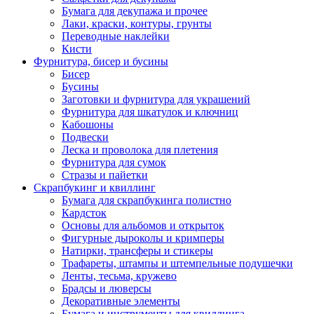
Бумага для декупажа и прочее
Лаки, краски, контуры, грунты
Переводные наклейки
Кисти
Фурнитура, бисер и бусины
Бисер
Бусины
Заготовки и фурнитура для украшений
Фурнитура для шкатулок и ключниц
Кабошоны
Подвески
Леска и проволока для плетения
Фурнитура для сумок
Стразы и пайетки
Скрапбукинг и квиллинг
Бумага для скрапбукинга полистно
Кардсток
Основы для альбомов и открыток
Фигурные дыроколы и кримперы
Натирки, трансферы и стикеры
Трафареты, штампы и штемпельные подушечки
Ленты, тесьма, кружево
Брадсы и люверсы
Декоративные элементы
Бумага и инструменты для квиллинга