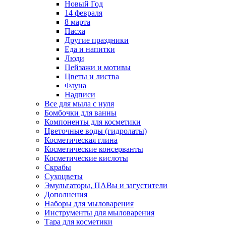
Новый Год
14 февраля
8 марта
Пасха
Другие праздники
Еда и напитки
Люди
Пейзажи и мотивы
Цветы и листва
Фауна
Надписи
Все для мыла с нуля
Бомбочки для ванны
Компоненты для косметики
Цветочные воды (гидролаты)
Косметическая глина
Косметические консерванты
Косметические кислоты
Скрабы
Сухоцветы
Эмульгаторы, ПАВы и загустители
Дополнения
Наборы для мыловарения
Инструменты для мыловарения
Тара для косметики