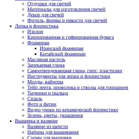
Отдушки для свечей
Материалы для изготовления свечей
Декор для свечей
Фитиль, формы и емкости для свечей
Лепка и флористика
Изолон
Крепированная и гофрированная бумага
Фоамиран
Иранский фоамиран
Китайский фоамиран
Масляная пастель
Запекаемая глина
Самоотвердевающая глина, гипс, пластилин
Инструменты для лепки и флористики
Молды, вайнеры
Тейп лента, проволока и стволы для топиариев
Тычинки и пыльца
Сизаль
Фетр и фатин
Видео уроки по керамической флористике
Зелень, цветы, украшения
Вышивка и валяние
Валяние из шерсти
Наборы для вышивания
Схемы для вышивки