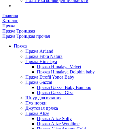
Политика конфиденциальности
Главная
Каталог
Пряжа
Пряжа Троицкая
Пряжа Троицкая прочая
Пряжа
Пряжа Artland
Пряжа Fibra Natura
Пряжа Himalaya
Пряжа Himalaya Velvet
Пряжа Himalaya Dolphin baby
Пряжа Etrofil Yonca Baby
Пряжа Gazzal
Пряжа Gazzal Baby Bamboo
Пряжа Gazzal Giza
Шнур для вязания
Пух норки
Джутовая пряжа
Пряжа Alize
Пряжа Alize Softy
Пряжа Alize Wooltime
Пряжа Alize Angora Gold