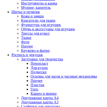
Инструменты и канва
Мулине, канитель
Шитье и печворк
Кожа и замша
Красители для ткани
Фурнитура для игрушек
Обувь и аксессуары для игрушек
Трессы для кукол
Ткани
Фетр
Прочее
Кружево и фатин
Роспись и декупаж
Заготовки для творчества
Пенопласт
Для кухни
Подвески
Основы для часов и часовые механизмы
Прочее
Пластик
Гипс
Кашпо и ящики
Декупажные карты А4
Декупажные карты А3
Салфетки для декупажа