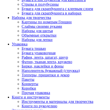
Стразы и полубусины
Бумага для скрапбукинга с клеевым слоем
Бумага для скрапбукинга в наборах
Наборы для творчества
Картины по номерам Геншин
Слаймы своими руками
Наборы для шитья
Объемные открытки
Наборы для лепки
Упаковка
Бумага тишью
Бумага упаковочная
Рафия, лента, шпагат, шнур
Фатин, тканая лента, кружево
Бирки, наклейки и фоны
Наполнитель бумажный (стружка)
Топперы, прищепки и декор
Пакеты
Конверты
Коробки
Прочая упаковка
Книги и инструменты
Инструменты и материалы для творчества
Книги по рукоделию