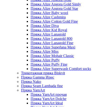
Пряжа Alize Angora Gold Simly
Пряжа Alize Angora Gold Star
Пряжа Alize Baby wool
Пряжа Alize Cashmira
Пряжа Alize Cotton Gold Fine
Пряжа Alize Diva
Пряжа Alize Kid Royal
Пряжа Alize Lanagold
Пряжа Alize Lanagold 800
Пряжа Alize Lanagold Fine
Пряжа Alize Superlana Maxi
Пряжа Alize Miss
Пряжа Alize Mohair Classic
Пряжа Alize Puffy
Пряжа Alize Puffy Fine
Пряжа Alize Superwash Comfort socks
Трикотажная пряжа Biskvit
Пряжа Gamma Ирис
Пряжа Nako
Пряжа Seam Lambada fine
Пряжа YarnArt
Пряжа YarnArt прочая
Пряжа YarnArt Dolche
Пряжа YarnArt Ideal