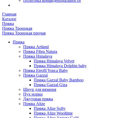
Политика конфиденциальности
Главная
Каталог
Пряжа
Пряжа Троицкая
Пряжа Троицкая прочая
Пряжа
Пряжа Artland
Пряжа Fibra Natura
Пряжа Himalaya
Пряжа Himalaya Velvet
Пряжа Himalaya Dolphin baby
Пряжа Etrofil Yonca Baby
Пряжа Gazzal
Пряжа Gazzal Baby Bamboo
Пряжа Gazzal Giza
Шнур для вязания
Пух норки
Джутовая пряжа
Пряжа Alize
Пряжа Alize Softy
Пряжа Alize Wooltime
Пряжа Alize Angora Gold