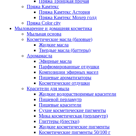
Пряжа Троицкая прочая
Пряжа Камтекс
Пряжа Камтекс Астория
Пряжа Камтекс Мохер голд
Пряжа Color city
Мыловарение и домашняя косметика
Мыльная основа
Косметические масла (базовые)
Жидкие масла
Твердые масла (баттеры)
Аромамасла
Эфирные масла
Парфюмированные отдушки
Композиции эфирных масел
Пищевые ароматизаторы
Косметические отдушки
Красители для мыла
Жидкие водорастворимые красители
Пищевой перламутр
Пищевые красители
Сухие косметические пигменты
Мика косметическая (перламутр)
Глиттеры (блестки)
Жидкие косметические пигменты
Косметические пигменты 50/100 г