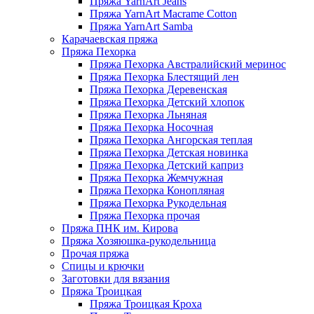
Пряжа YarnArt Jeans
Пряжа YarnArt Macrame Cotton
Пряжа YarnArt Samba
Карачаевская пряжа
Пряжа Пехорка
Пряжа Пехорка Австралийский меринос
Пряжа Пехорка Блестящий лен
Пряжа Пехорка Деревенская
Пряжа Пехорка Детский хлопок
Пряжа Пехорка Льняная
Пряжа Пехорка Носочная
Пряжа Пехорка Ангорская теплая
Пряжа Пехорка Детская новинка
Пряжа Пехорка Детский каприз
Пряжа Пехорка Жемчужная
Пряжа Пехорка Конопляная
Пряжа Пехорка Рукодельная
Пряжа Пехорка прочая
Пряжа ПНК им. Кирова
Пряжа Хозяюшка-рукодельница
Прочая пряжа
Спицы и крючки
Заготовки для вязания
Пряжа Троицкая
Пряжа Троицкая Кроха