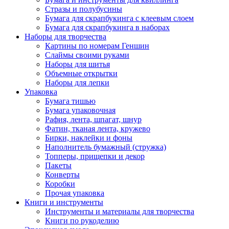
Стразы и полубусины
Бумага для скрапбукинга с клеевым слоем
Бумага для скрапбукинга в наборах
Наборы для творчества
Картины по номерам Геншин
Слаймы своими руками
Наборы для шитья
Объемные открытки
Наборы для лепки
Упаковка
Бумага тишью
Бумага упаковочная
Рафия, лента, шпагат, шнур
Фатин, тканая лента, кружево
Бирки, наклейки и фоны
Наполнитель бумажный (стружка)
Топперы, прищепки и декор
Пакеты
Конверты
Коробки
Прочая упаковка
Книги и инструменты
Инструменты и материалы для творчества
Книги по рукоделию