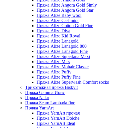
Пряжа Alize Angora Gold Simly
Пряжа Alize Angora Gold Star
Пряжа Alize Baby wool
Пряжа Alize Cashmira
Пряжа Alize Cotton Gold Fine
Пряжа Alize Diva
Пряжа Alize Kid Royal
Пряжа Alize Lanagold
Пряжа Alize Lanagold 800
Пряжа Alize Lanagold Fine
Пряжа Alize Superlana Maxi
Пряжа Alize Miss
Пряжа Alize Mohair Classic
Пряжа Alize Puffy
Пряжа Alize Puffy Fine
Пряжа Alize Superwash Comfort socks
Трикотажная пряжа Biskvit
Пряжа Gamma Ирис
Пряжа Nako
Пряжа Seam Lambada fine
Пряжа YarnArt
Пряжа YarnArt прочая
Пряжа YarnArt Dolche
Пряжа YarnArt Ideal