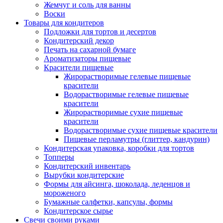
Жемчуг и соль для ванны
Воски
Товары для кондитеров
Подложки для тортов и десертов
Кондитерский декор
Печать на сахарной бумаге
Ароматизаторы пищевые
Красители пищевые
Жирорастворимые гелевые пищевые
красители
Водорастворимые гелевые пищевые
красители
Жирорастворимые сухие пищевые
красители
Водорастворимые сухие пищевые красители
Пищевые перламутры (глиттер, кандурин)
Кондитерская упаковка, коробки для тортов
Топперы
Кондитерский инвентарь
Вырубки кондитерские
Формы для айсинга, шоколада, леденцов и
мороженого
Бумажные салфетки, капсулы, формы
Кондитерское сырье
Свечи своими руками