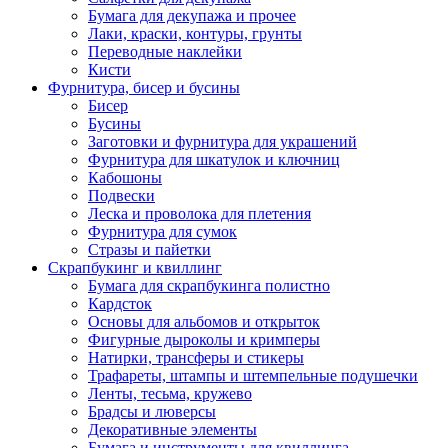
Бумага для декупажа и прочее
Лаки, краски, контуры, грунты
Переводные наклейки
Кисти
Фурнитура, бисер и бусины
Бисер
Бусины
Заготовки и фурнитура для украшений
Фурнитура для шкатулок и ключниц
Кабошоны
Подвески
Леска и проволока для плетения
Фурнитура для сумок
Стразы и пайетки
Скрапбукинг и квиллинг
Бумага для скрапбукинга полистно
Кардсток
Основы для альбомов и открыток
Фигурные дыроколы и кримперы
Натирки, трансферы и стикеры
Трафареты, штампы и штемпельные подушечки
Ленты, тесьма, кружево
Брадсы и люверсы
Декоративные элементы
Бумага и инструменты для квиллинга