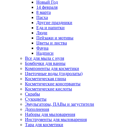
Новый Год
14 февраля
8 марта
Пасха
Другие праздники
Еда и напитки
Люди
Пейзажи и мотивы
Цветы и листва
Фауна
Надписи
Все для мыла с нуля
Бомбочки для ванны
Компоненты для косметики
Цветочные воды (гидролаты)
Косметическая глина
Косметические консерванты
Косметические кислоты
Скрабы
Сухоцветы
Эмульгаторы, ПАВы и загустители
Дополнения
Наборы для мыловарения
Инструменты для мыловарения
Тара для косметики