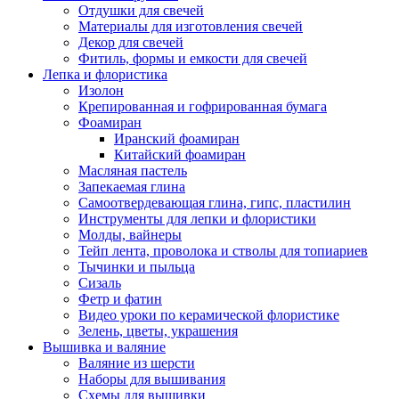
Отдушки для свечей
Материалы для изготовления свечей
Декор для свечей
Фитиль, формы и емкости для свечей
Лепка и флористика
Изолон
Крепированная и гофрированная бумага
Фоамиран
Иранский фоамиран
Китайский фоамиран
Масляная пастель
Запекаемая глина
Самоотвердевающая глина, гипс, пластилин
Инструменты для лепки и флористики
Молды, вайнеры
Тейп лента, проволока и стволы для топиариев
Тычинки и пыльца
Сизаль
Фетр и фатин
Видео уроки по керамической флористике
Зелень, цветы, украшения
Вышивка и валяние
Валяние из шерсти
Наборы для вышивания
Схемы для вышивки