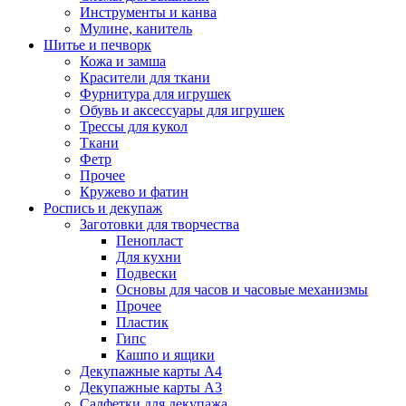
Инструменты и канва
Мулине, канитель
Шитье и печворк
Кожа и замша
Красители для ткани
Фурнитура для игрушек
Обувь и аксессуары для игрушек
Трессы для кукол
Ткани
Фетр
Прочее
Кружево и фатин
Роспись и декупаж
Заготовки для творчества
Пенопласт
Для кухни
Подвески
Основы для часов и часовые механизмы
Прочее
Пластик
Гипс
Кашпо и ящики
Декупажные карты А4
Декупажные карты А3
Салфетки для декупажа