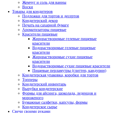
Жемчуг и соль для ванны
Воски
Товары для кондитеров
Подложки для тортов и десертов
Кондитерский декор
Печать на сахарной бумаге
Ароматизаторы пищевые
Красители пищевые
Жирорастворимые гелевые пищевые
красители
Водорастворимые гелевые пищевые
красители
Жирорастворимые сухие пищевые
красители
Водорастворимые сухие пищевые красители
Пищевые перламутры (глиттер, кандурин)
Кондитерская упаковка, коробки для тортов
Топперы
Кондитерский инвентарь
Вырубки кондитерские
Формы для айсинга, шоколада, леденцов и
мороженого
Бумажные салфетки, капсулы, формы
Кондитерское сырье
Свечи своими руками