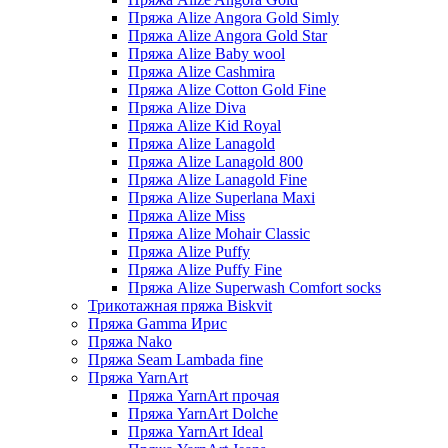
Пряжа Alize Angora Gold Simly
Пряжа Alize Angora Gold Star
Пряжа Alize Baby wool
Пряжа Alize Cashmira
Пряжа Alize Cotton Gold Fine
Пряжа Alize Diva
Пряжа Alize Kid Royal
Пряжа Alize Lanagold
Пряжа Alize Lanagold 800
Пряжа Alize Lanagold Fine
Пряжа Alize Superlana Maxi
Пряжа Alize Miss
Пряжа Alize Mohair Classic
Пряжа Alize Puffy
Пряжа Alize Puffy Fine
Пряжа Alize Superwash Comfort socks
Трикотажная пряжа Biskvit
Пряжа Gamma Ирис
Пряжа Nako
Пряжа Seam Lambada fine
Пряжа YarnArt
Пряжа YarnArt прочая
Пряжа YarnArt Dolche
Пряжа YarnArt Ideal