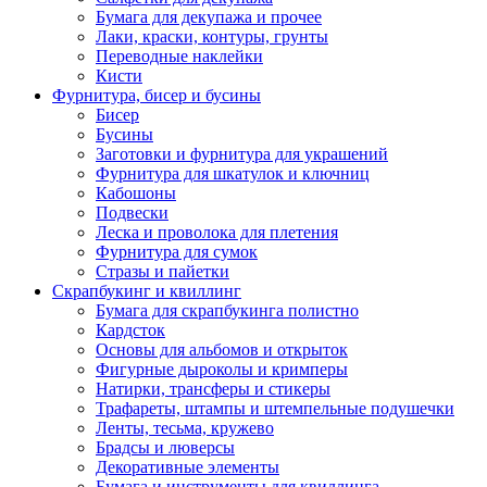
Бумага для декупажа и прочее
Лаки, краски, контуры, грунты
Переводные наклейки
Кисти
Фурнитура, бисер и бусины
Бисер
Бусины
Заготовки и фурнитура для украшений
Фурнитура для шкатулок и ключниц
Кабошоны
Подвески
Леска и проволока для плетения
Фурнитура для сумок
Стразы и пайетки
Скрапбукинг и квиллинг
Бумага для скрапбукинга полистно
Кардсток
Основы для альбомов и открыток
Фигурные дыроколы и кримперы
Натирки, трансферы и стикеры
Трафареты, штампы и штемпельные подушечки
Ленты, тесьма, кружево
Брадсы и люверсы
Декоративные элементы
Бумага и инструменты для квиллинга