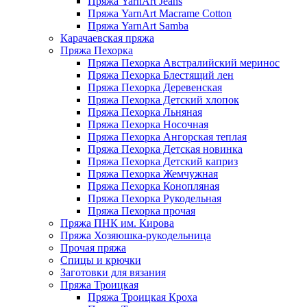
Пряжа YarnArt Jeans
Пряжа YarnArt Macrame Cotton
Пряжа YarnArt Samba
Карачаевская пряжа
Пряжа Пехорка
Пряжа Пехорка Австралийский меринос
Пряжа Пехорка Блестящий лен
Пряжа Пехорка Деревенская
Пряжа Пехорка Детский хлопок
Пряжа Пехорка Льняная
Пряжа Пехорка Носочная
Пряжа Пехорка Ангорская теплая
Пряжа Пехорка Детская новинка
Пряжа Пехорка Детский каприз
Пряжа Пехорка Жемчужная
Пряжа Пехорка Конопляная
Пряжа Пехорка Рукодельная
Пряжа Пехорка прочая
Пряжа ПНК им. Кирова
Пряжа Хозяюшка-рукодельница
Прочая пряжа
Спицы и крючки
Заготовки для вязания
Пряжа Троицкая
Пряжа Троицкая Кроха