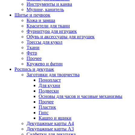
Инструменты и канва
Мулине, канитель
Шитье и печворк
Кожа и замша
Красители для ткани
Фурнитура для игрушек
Обувь и аксессуары для игрушек
Трессы для кукол
Ткани
Фетр
Прочее
Кружево и фатин
Роспись и декупаж
Заготовки для творчества
Пенопласт
Для кухни
Подвески
Основы для часов и часовые механизмы
Прочее
Пластик
Гипс
Кашпо и ящики
Декупажные карты А4
Декупажные карты А3
Салфетки для декупажа