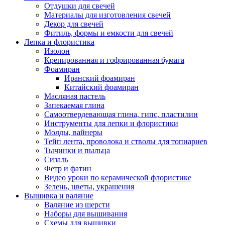
Отдушки для свечей
Материалы для изготовления свечей
Декор для свечей
Фитиль, формы и емкости для свечей
Лепка и флористика
Изолон
Крепированная и гофрированная бумага
Фоамиран
Иранский фоамиран
Китайский фоамиран
Масляная пастель
Запекаемая глина
Самоотвердевающая глина, гипс, пластилин
Инструменты для лепки и флористики
Молды, вайнеры
Тейп лента, проволока и стволы для топиариев
Тычинки и пыльца
Сизаль
Фетр и фатин
Видео уроки по керамической флористике
Зелень, цветы, украшения
Вышивка и валяние
Валяние из шерсти
Наборы для вышивания
Схемы для вышивки