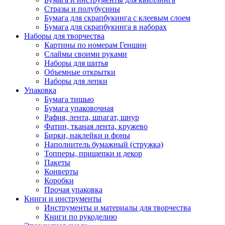
Стразы и полубусины
Бумага для скрапбукинга с клеевым слоем
Бумага для скрапбукинга в наборах
Наборы для творчества
Картины по номерам Геншин
Слаймы своими руками
Наборы для шитья
Объемные открытки
Наборы для лепки
Упаковка
Бумага тишью
Бумага упаковочная
Рафия, лента, шпагат, шнур
Фатин, тканая лента, кружево
Бирки, наклейки и фоны
Наполнитель бумажный (стружка)
Топперы, прищепки и декор
Пакеты
Конверты
Коробки
Прочая упаковка
Книги и инструменты
Инструменты и материалы для творчества
Книги по рукоделию