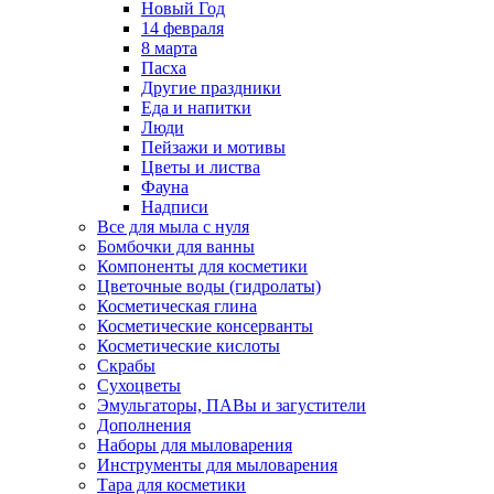
Новый Год
14 февраля
8 марта
Пасха
Другие праздники
Еда и напитки
Люди
Пейзажи и мотивы
Цветы и листва
Фауна
Надписи
Все для мыла с нуля
Бомбочки для ванны
Компоненты для косметики
Цветочные воды (гидролаты)
Косметическая глина
Косметические консерванты
Косметические кислоты
Скрабы
Сухоцветы
Эмульгаторы, ПАВы и загустители
Дополнения
Наборы для мыловарения
Инструменты для мыловарения
Тара для косметики