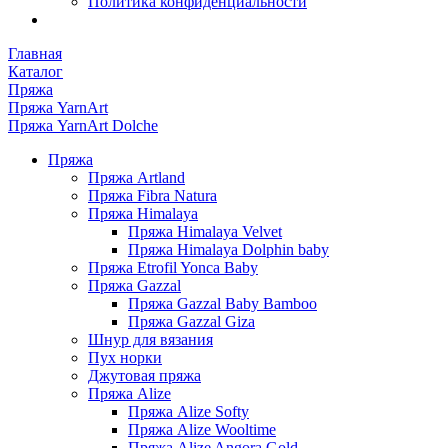
Политика конфиденциальности
Главная
Каталог
Пряжа
Пряжа YarnArt
Пряжа YarnArt Dolche
Пряжа
Пряжа Artland
Пряжа Fibra Natura
Пряжа Himalaya
Пряжа Himalaya Velvet
Пряжа Himalaya Dolphin baby
Пряжа Etrofil Yonca Baby
Пряжа Gazzal
Пряжа Gazzal Baby Bamboo
Пряжа Gazzal Giza
Шнур для вязания
Пух норки
Джутовая пряжа
Пряжа Alize
Пряжа Alize Softy
Пряжа Alize Wooltime
Пряжа Alize Angora Gold