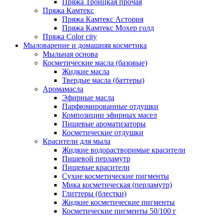
Пряжа Троицкая прочая
Пряжа Камтекс
Пряжа Камтекс Астория
Пряжа Камтекс Мохер голд
Пряжа Color city
Мыловарение и домашняя косметика
Мыльная основа
Косметические масла (базовые)
Жидкие масла
Твердые масла (баттеры)
Аромамасла
Эфирные масла
Парфюмированные отдушки
Композиции эфирных масел
Пищевые ароматизаторы
Косметические отдушки
Красители для мыла
Жидкие водорастворимые красители
Пищевой перламутр
Пищевые красители
Сухие косметические пигменты
Мика косметическая (перламутр)
Глиттеры (блестки)
Жидкие косметические пигменты
Косметические пигменты 50/100 г