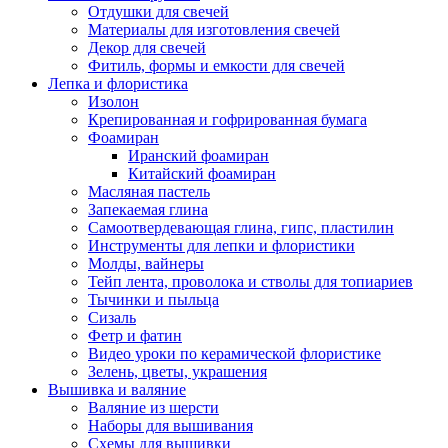
Отдушки для свечей
Материалы для изготовления свечей
Декор для свечей
Фитиль, формы и емкости для свечей
Лепка и флористика
Изолон
Крепированная и гофрированная бумага
Фоамиран
Иранский фоамиран
Китайский фоамиран
Масляная пастель
Запекаемая глина
Самоотвердевающая глина, гипс, пластилин
Инструменты для лепки и флористики
Молды, вайнеры
Тейп лента, проволока и стволы для топиариев
Тычинки и пыльца
Сизаль
Фетр и фатин
Видео уроки по керамической флористике
Зелень, цветы, украшения
Вышивка и валяние
Валяние из шерсти
Наборы для вышивания
Схемы для вышивки