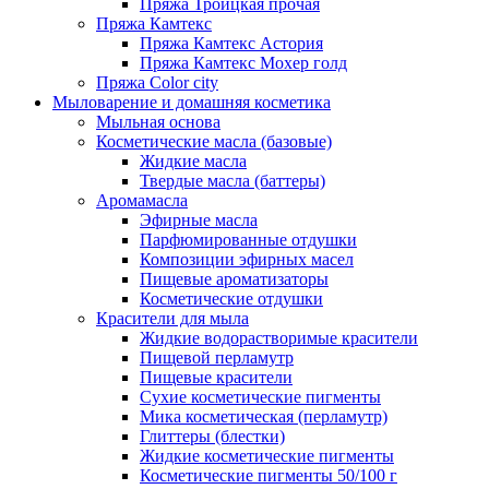
Пряжа Троицкая прочая
Пряжа Камтекс
Пряжа Камтекс Астория
Пряжа Камтекс Мохер голд
Пряжа Color city
Мыловарение и домашняя косметика
Мыльная основа
Косметические масла (базовые)
Жидкие масла
Твердые масла (баттеры)
Аромамасла
Эфирные масла
Парфюмированные отдушки
Композиции эфирных масел
Пищевые ароматизаторы
Косметические отдушки
Красители для мыла
Жидкие водорастворимые красители
Пищевой перламутр
Пищевые красители
Сухие косметические пигменты
Мика косметическая (перламутр)
Глиттеры (блестки)
Жидкие косметические пигменты
Косметические пигменты 50/100 г