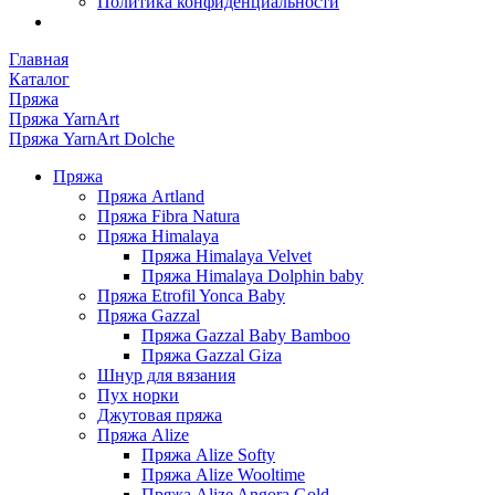
Политика конфиденциальности
Главная
Каталог
Пряжа
Пряжа YarnArt
Пряжа YarnArt Dolche
Пряжа
Пряжа Artland
Пряжа Fibra Natura
Пряжа Himalaya
Пряжа Himalaya Velvet
Пряжа Himalaya Dolphin baby
Пряжа Etrofil Yonca Baby
Пряжа Gazzal
Пряжа Gazzal Baby Bamboo
Пряжа Gazzal Giza
Шнур для вязания
Пух норки
Джутовая пряжа
Пряжа Alize
Пряжа Alize Softy
Пряжа Alize Wooltime
Пряжа Alize Angora Gold