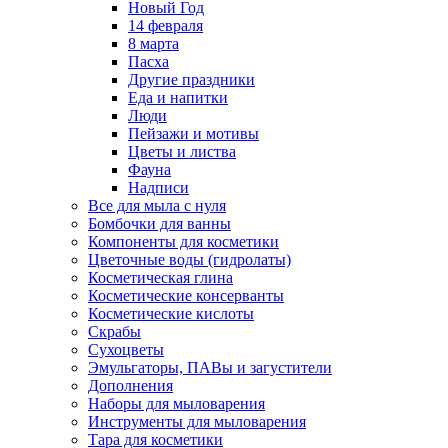
Новый Год
14 февраля
8 марта
Пасха
Другие праздники
Еда и напитки
Люди
Пейзажи и мотивы
Цветы и листва
Фауна
Надписи
Все для мыла с нуля
Бомбочки для ванны
Компоненты для косметики
Цветочные воды (гидролаты)
Косметическая глина
Косметические консерванты
Косметические кислоты
Скрабы
Сухоцветы
Эмульгаторы, ПАВы и загустители
Дополнения
Наборы для мыловарения
Инструменты для мыловарения
Тара для косметики