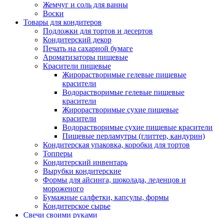
Жемчуг и соль для ванны
Воски
Товары для кондитеров
Подложки для тортов и десертов
Кондитерский декор
Печать на сахарной бумаге
Ароматизаторы пищевые
Красители пищевые
Жирорастворимые гелевые пищевые
красители
Водорастворимые гелевые пищевые
красители
Жирорастворимые сухие пищевые
красители
Водорастворимые сухие пищевые красители
Пищевые перламутры (глиттер, кандурин)
Кондитерская упаковка, коробки для тортов
Топперы
Кондитерский инвентарь
Вырубки кондитерские
Формы для айсинга, шоколада, леденцов и
мороженого
Бумажные салфетки, капсулы, формы
Кондитерское сырье
Свечи своими руками