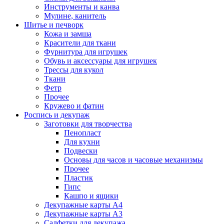
Инструменты и канва
Мулине, канитель
Шитье и печворк
Кожа и замша
Красители для ткани
Фурнитура для игрушек
Обувь и аксессуары для игрушек
Трессы для кукол
Ткани
Фетр
Прочее
Кружево и фатин
Роспись и декупаж
Заготовки для творчества
Пенопласт
Для кухни
Подвески
Основы для часов и часовые механизмы
Прочее
Пластик
Гипс
Кашпо и ящики
Декупажные карты А4
Декупажные карты А3
Салфетки для декупажа