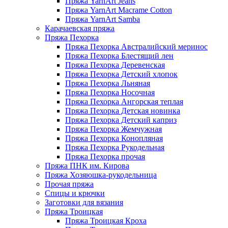
Пряжа YarnArt Jeans
Пряжа YarnArt Macrame Cotton
Пряжа YarnArt Samba
Карачаевская пряжа
Пряжа Пехорка
Пряжа Пехорка Австралийский меринос
Пряжа Пехорка Блестящий лен
Пряжа Пехорка Деревенская
Пряжа Пехорка Детский хлопок
Пряжа Пехорка Льняная
Пряжа Пехорка Носочная
Пряжа Пехорка Ангорская теплая
Пряжа Пехорка Детская новинка
Пряжа Пехорка Детский каприз
Пряжа Пехорка Жемчужная
Пряжа Пехорка Конопляная
Пряжа Пехорка Рукодельная
Пряжа Пехорка прочая
Пряжа ПНК им. Кирова
Пряжа Хозяюшка-рукодельница
Прочая пряжа
Спицы и крючки
Заготовки для вязания
Пряжа Троицкая
Пряжа Троицкая Кроха