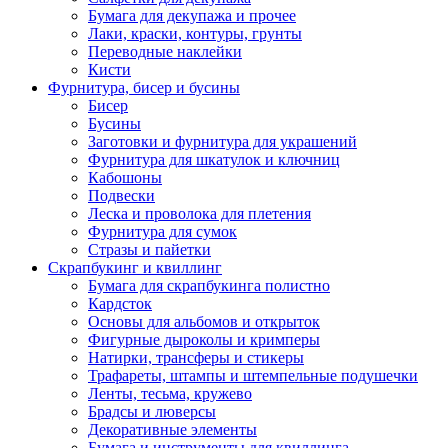
Бумага для декупажа и прочее
Лаки, краски, контуры, грунты
Переводные наклейки
Кисти
Фурнитура, бисер и бусины
Бисер
Бусины
Заготовки и фурнитура для украшений
Фурнитура для шкатулок и ключниц
Кабошоны
Подвески
Леска и проволока для плетения
Фурнитура для сумок
Стразы и пайетки
Скрапбукинг и квиллинг
Бумага для скрапбукинга полистно
Кардсток
Основы для альбомов и открыток
Фигурные дыроколы и кримперы
Натирки, трансферы и стикеры
Трафареты, штампы и штемпельные подушечки
Ленты, тесьма, кружево
Брадсы и люверсы
Декоративные элементы
Бумага и инструменты для квиллинга