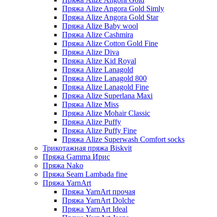
Пряжа Alize Angora Gold Simly
Пряжа Alize Angora Gold Star
Пряжа Alize Baby wool
Пряжа Alize Cashmira
Пряжа Alize Cotton Gold Fine
Пряжа Alize Diva
Пряжа Alize Kid Royal
Пряжа Alize Lanagold
Пряжа Alize Lanagold 800
Пряжа Alize Lanagold Fine
Пряжа Alize Superlana Maxi
Пряжа Alize Miss
Пряжа Alize Mohair Classic
Пряжа Alize Puffy
Пряжа Alize Puffy Fine
Пряжа Alize Superwash Comfort socks
Трикотажная пряжа Biskvit
Пряжа Gamma Ирис
Пряжа Nako
Пряжа Seam Lambada fine
Пряжа YarnArt
Пряжа YarnArt прочая
Пряжа YarnArt Dolche
Пряжа YarnArt Ideal