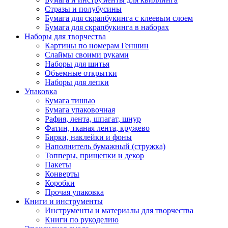
Стразы и полубусины
Бумага для скрапбукинга с клеевым слоем
Бумага для скрапбукинга в наборах
Наборы для творчества
Картины по номерам Геншин
Слаймы своими руками
Наборы для шитья
Объемные открытки
Наборы для лепки
Упаковка
Бумага тишью
Бумага упаковочная
Рафия, лента, шпагат, шнур
Фатин, тканая лента, кружево
Бирки, наклейки и фоны
Наполнитель бумажный (стружка)
Топперы, прищепки и декор
Пакеты
Конверты
Коробки
Прочая упаковка
Книги и инструменты
Инструменты и материалы для творчества
Книги по рукоделию