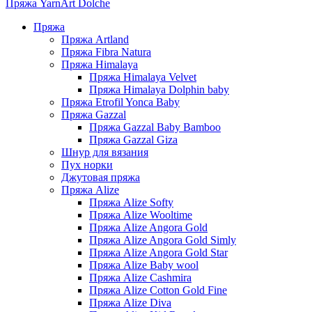
Пряжа YarnArt Dolche
Пряжа
Пряжа Artland
Пряжа Fibra Natura
Пряжа Himalaya
Пряжа Himalaya Velvet
Пряжа Himalaya Dolphin baby
Пряжа Etrofil Yonca Baby
Пряжа Gazzal
Пряжа Gazzal Baby Bamboo
Пряжа Gazzal Giza
Шнур для вязания
Пух норки
Джутовая пряжа
Пряжа Alize
Пряжа Alize Softy
Пряжа Alize Wooltime
Пряжа Alize Angora Gold
Пряжа Alize Angora Gold Simly
Пряжа Alize Angora Gold Star
Пряжа Alize Baby wool
Пряжа Alize Cashmira
Пряжа Alize Cotton Gold Fine
Пряжа Alize Diva