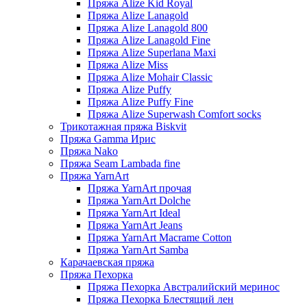
Пряжа Alize Kid Royal
Пряжа Alize Lanagold
Пряжа Alize Lanagold 800
Пряжа Alize Lanagold Fine
Пряжа Alize Superlana Maxi
Пряжа Alize Miss
Пряжа Alize Mohair Classic
Пряжа Alize Puffy
Пряжа Alize Puffy Fine
Пряжа Alize Superwash Comfort socks
Трикотажная пряжа Biskvit
Пряжа Gamma Ирис
Пряжа Nako
Пряжа Seam Lambada fine
Пряжа YarnArt
Пряжа YarnArt прочая
Пряжа YarnArt Dolche
Пряжа YarnArt Ideal
Пряжа YarnArt Jeans
Пряжа YarnArt Macrame Cotton
Пряжа YarnArt Samba
Карачаевская пряжа
Пряжа Пехорка
Пряжа Пехорка Австралийский меринос
Пряжа Пехорка Блестящий лен