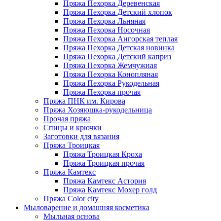
Пряжа Пехорка Деревенская
Пряжа Пехорка Детский хлопок
Пряжа Пехорка Льняная
Пряжа Пехорка Носочная
Пряжа Пехорка Ангорская теплая
Пряжа Пехорка Детская новинка
Пряжа Пехорка Детский каприз
Пряжа Пехорка Жемчужная
Пряжа Пехорка Конопляная
Пряжа Пехорка Рукодельная
Пряжа Пехорка прочая
Пряжа ПНК им. Кирова
Пряжа Хозяюшка-рукодельница
Прочая пряжа
Спицы и крючки
Заготовки для вязания
Пряжа Троицкая
Пряжа Троицкая Кроха
Пряжа Троицкая прочая
Пряжа Камтекс
Пряжа Камтекс Астория
Пряжа Камтекс Мохер голд
Пряжа Color city
Мыловарение и домашняя косметика
Мыльная основа