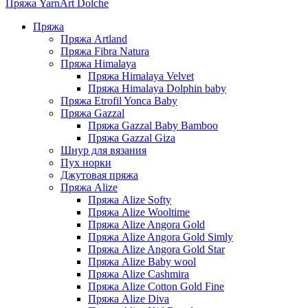
Пряжа YarnArt Dolche
Пряжа
Пряжа Artland
Пряжа Fibra Natura
Пряжа Himalaya
Пряжа Himalaya Velvet
Пряжа Himalaya Dolphin baby
Пряжа Etrofil Yonca Baby
Пряжа Gazzal
Пряжа Gazzal Baby Bamboo
Пряжа Gazzal Giza
Шнур для вязания
Пух норки
Джутовая пряжа
Пряжа Alize
Пряжа Alize Softy
Пряжа Alize Wooltime
Пряжа Alize Angora Gold
Пряжа Alize Angora Gold Simly
Пряжа Alize Angora Gold Star
Пряжа Alize Baby wool
Пряжа Alize Cashmira
Пряжа Alize Cotton Gold Fine
Пряжа Alize Diva