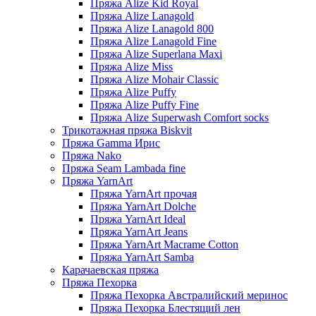
Пряжа Alize Kid Royal
Пряжа Alize Lanagold
Пряжа Alize Lanagold 800
Пряжа Alize Lanagold Fine
Пряжа Alize Superlana Maxi
Пряжа Alize Miss
Пряжа Alize Mohair Classic
Пряжа Alize Puffy
Пряжа Alize Puffy Fine
Пряжа Alize Superwash Comfort socks
Трикотажная пряжа Biskvit
Пряжа Gamma Ирис
Пряжа Nako
Пряжа Seam Lambada fine
Пряжа YarnArt
Пряжа YarnArt прочая
Пряжа YarnArt Dolche
Пряжа YarnArt Ideal
Пряжа YarnArt Jeans
Пряжа YarnArt Macrame Cotton
Пряжа YarnArt Samba
Карачаевская пряжа
Пряжа Пехорка
Пряжа Пехорка Австралийский меринос
Пряжа Пехорка Блестящий лен