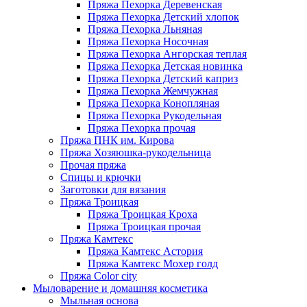
Пряжа Пехорка Деревенская
Пряжа Пехорка Детский хлопок
Пряжа Пехорка Льняная
Пряжа Пехорка Носочная
Пряжа Пехорка Ангорская теплая
Пряжа Пехорка Детская новинка
Пряжа Пехорка Детский каприз
Пряжа Пехорка Жемчужная
Пряжа Пехорка Конопляная
Пряжа Пехорка Рукодельная
Пряжа Пехорка прочая
Пряжа ПНК им. Кирова
Пряжа Хозяюшка-рукодельница
Прочая пряжа
Спицы и крючки
Заготовки для вязания
Пряжа Троицкая
Пряжа Троицкая Кроха
Пряжа Троицкая прочая
Пряжа Камтекс
Пряжа Камтекс Астория
Пряжа Камтекс Мохер голд
Пряжа Color city
Мыловарение и домашняя косметика
Мыльная основа