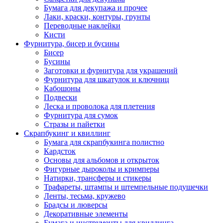
Бумага для декупажа и прочее
Лаки, краски, контуры, грунты
Переводные наклейки
Кисти
Фурнитура, бисер и бусины
Бисер
Бусины
Заготовки и фурнитура для украшений
Фурнитура для шкатулок и ключниц
Кабошоны
Подвески
Леска и проволока для плетения
Фурнитура для сумок
Стразы и пайетки
Скрапбукинг и квиллинг
Бумага для скрапбукинга полистно
Кардсток
Основы для альбомов и открыток
Фигурные дыроколы и кримперы
Натирки, трансферы и стикеры
Трафареты, штампы и штемпельные подушечки
Ленты, тесьма, кружево
Брадсы и люверсы
Декоративные элементы
Бумага и инструменты для квиллинга