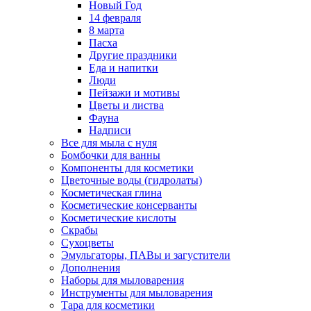
Новый Год
14 февраля
8 марта
Пасха
Другие праздники
Еда и напитки
Люди
Пейзажи и мотивы
Цветы и листва
Фауна
Надписи
Все для мыла с нуля
Бомбочки для ванны
Компоненты для косметики
Цветочные воды (гидролаты)
Косметическая глина
Косметические консерванты
Косметические кислоты
Скрабы
Сухоцветы
Эмульгаторы, ПАВы и загустители
Дополнения
Наборы для мыловарения
Инструменты для мыловарения
Тара для косметики