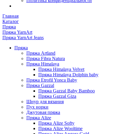
Политика конфиденциальности
Главная
Каталог
Пряжа
Пряжа YarnArt
Пряжа YarnArt Jeans
Пряжа
Пряжа Artland
Пряжа Fibra Natura
Пряжа Himalaya
Пряжа Himalaya Velvet
Пряжа Himalaya Dolphin baby
Пряжа Etrofil Yonca Baby
Пряжа Gazzal
Пряжа Gazzal Baby Bamboo
Пряжа Gazzal Giza
Шнур для вязания
Пух норки
Джутовая пряжа
Пряжа Alize
Пряжа Alize Softy
Пряжа Alize Wooltime
Пряжа Alize Angora Gold