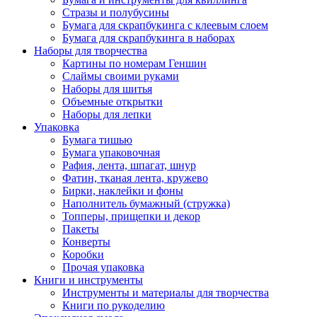
Стразы и полубусины
Бумага для скрапбукинга с клеевым слоем
Бумага для скрапбукинга в наборах
Наборы для творчества
Картины по номерам Геншин
Слаймы своими руками
Наборы для шитья
Объемные открытки
Наборы для лепки
Упаковка
Бумага тишью
Бумага упаковочная
Рафия, лента, шпагат, шнур
Фатин, тканая лента, кружево
Бирки, наклейки и фоны
Наполнитель бумажный (стружка)
Топперы, прищепки и декор
Пакеты
Конверты
Коробки
Прочая упаковка
Книги и инструменты
Инструменты и материалы для творчества
Книги по рукоделию