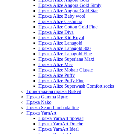
Пряжа Alize Angora Gold Simly
Пряжа Alize Angora Gold Star
Пряжа Alize Baby wool
Пряжа Alize Cashmira
Пряжа Alize Cotton Gold Fine
Пряжа Alize Diva
Пряжа Alize Kid Royal
Пряжа Alize Lanagold
Пряжа Alize Lanagold 800
Пряжа Alize Lanagold Fine
Пряжа Alize Superlana Maxi
Пряжа Alize Miss
Пряжа Alize Mohair Classic
Пряжа Alize Puffy
Пряжа Alize Puffy Fine
Пряжа Alize Superwash Comfort socks
Трикотажная пряжа Biskvit
Пряжа Gamma Ирис
Пряжа Nako
Пряжа Seam Lambada fine
Пряжа YarnArt
Пряжа YarnArt прочая
Пряжа YarnArt Dolche
Пряжа YarnArt Ideal