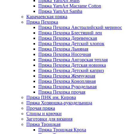
Пряжа YarnArt Jeans
Пряжа YarnArt Macrame Cotton
Пряжа YarnArt Samba
Карачаевская пряжа
Пряжа Пехорка
Пряжа Пехорка Австралийский меринос
Пряжа Пехорка Блестящий лен
Пряжа Пехорка Деревенская
Пряжа Пехорка Детский хлопок
Пряжа Пехорка Льняная
Пряжа Пехорка Носочная
Пряжа Пехорка Ангорская теплая
Пряжа Пехорка Детская новинка
Пряжа Пехорка Детский каприз
Пряжа Пехорка Жемчужная
Пряжа Пехорка Конопляная
Пряжа Пехорка Рукодельная
Пряжа Пехорка прочая
Пряжа ПНК им. Кирова
Пряжа Хозяюшка-рукодельница
Прочая пряжа
Спицы и крючки
Заготовки для вязания
Пряжа Троицкая
Пряжа Троицкая Кроха