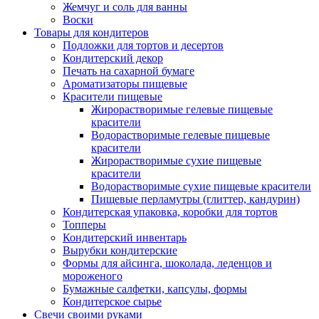
Жемчуг и соль для ванны
Воски
Товары для кондитеров
Подложки для тортов и десертов
Кондитерский декор
Печать на сахарной бумаге
Ароматизаторы пищевые
Красители пищевые
Жирорастворимые гелевые пищевые
красители
Водорастворимые гелевые пищевые
красители
Жирорастворимые сухие пищевые
красители
Водорастворимые сухие пищевые красители
Пищевые перламутры (глиттер, кандурин)
Кондитерская упаковка, коробки для тортов
Топперы
Кондитерский инвентарь
Вырубки кондитерские
Формы для айсинга, шоколада, леденцов и
мороженого
Бумажные салфетки, капсулы, формы
Кондитерское сырье
Свечи своими руками