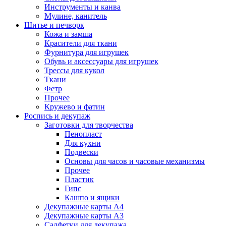
Инструменты и канва
Мулине, канитель
Шитье и печворк
Кожа и замша
Красители для ткани
Фурнитура для игрушек
Обувь и аксессуары для игрушек
Трессы для кукол
Ткани
Фетр
Прочее
Кружево и фатин
Роспись и декупаж
Заготовки для творчества
Пенопласт
Для кухни
Подвески
Основы для часов и часовые механизмы
Прочее
Пластик
Гипс
Кашпо и ящики
Декупажные карты А4
Декупажные карты А3
Салфетки для декупажа