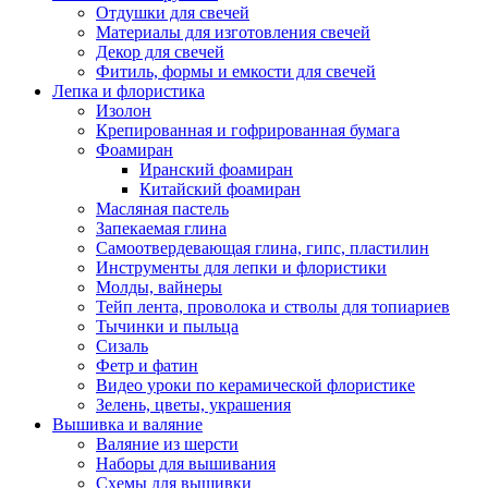
Отдушки для свечей
Материалы для изготовления свечей
Декор для свечей
Фитиль, формы и емкости для свечей
Лепка и флористика
Изолон
Крепированная и гофрированная бумага
Фоамиран
Иранский фоамиран
Китайский фоамиран
Масляная пастель
Запекаемая глина
Самоотвердевающая глина, гипс, пластилин
Инструменты для лепки и флористики
Молды, вайнеры
Тейп лента, проволока и стволы для топиариев
Тычинки и пыльца
Сизаль
Фетр и фатин
Видео уроки по керамической флористике
Зелень, цветы, украшения
Вышивка и валяние
Валяние из шерсти
Наборы для вышивания
Схемы для вышивки