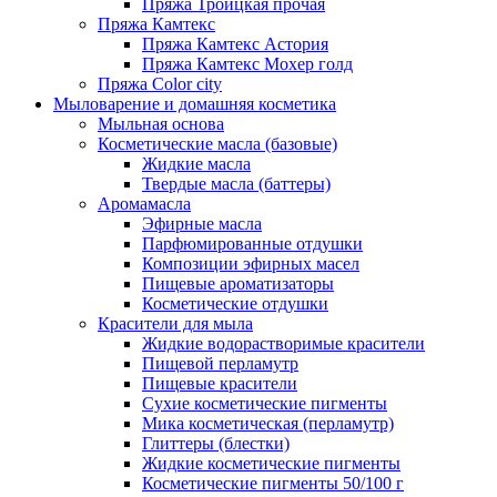
Пряжа Троицкая прочая
Пряжа Камтекс
Пряжа Камтекс Астория
Пряжа Камтекс Мохер голд
Пряжа Color city
Мыловарение и домашняя косметика
Мыльная основа
Косметические масла (базовые)
Жидкие масла
Твердые масла (баттеры)
Аромамасла
Эфирные масла
Парфюмированные отдушки
Композиции эфирных масел
Пищевые ароматизаторы
Косметические отдушки
Красители для мыла
Жидкие водорастворимые красители
Пищевой перламутр
Пищевые красители
Сухие косметические пигменты
Мика косметическая (перламутр)
Глиттеры (блестки)
Жидкие косметические пигменты
Косметические пигменты 50/100 г