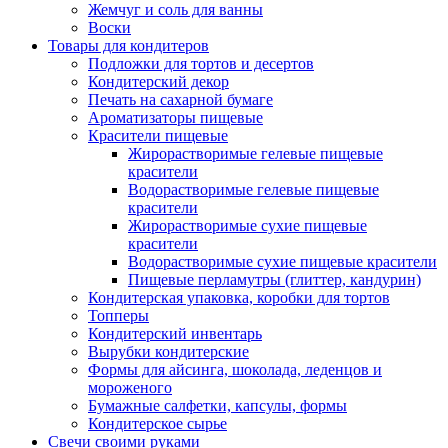
Жемчуг и соль для ванны
Воски
Товары для кондитеров
Подложки для тортов и десертов
Кондитерский декор
Печать на сахарной бумаге
Ароматизаторы пищевые
Красители пищевые
Жирорастворимые гелевые пищевые
красители
Водорастворимые гелевые пищевые
красители
Жирорастворимые сухие пищевые
красители
Водорастворимые сухие пищевые красители
Пищевые перламутры (глиттер, кандурин)
Кондитерская упаковка, коробки для тортов
Топперы
Кондитерский инвентарь
Вырубки кондитерские
Формы для айсинга, шоколада, леденцов и
мороженого
Бумажные салфетки, капсулы, формы
Кондитерское сырье
Свечи своими руками