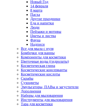
Новый Год
14 февраля
8 марта
Пасха
Другие праздники
Еда и напитки
Люди
Пейзажи и мотивы
Цветы и листва
Фауна
Надписи
Все для мыла с нуля
Бомбочки для ванны
Компоненты для косметики
Цветочные воды (гидролаты)
Косметическая глина
Косметические консерванты
Косметические кислоты
Скрабы
Сухоцветы
Эмульгаторы, ПАВы и загустители
Дополнения
Наборы для мыловарения
Инструменты для мыловарения
Тара для косметики