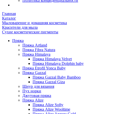
Политика конфиденциальности
Главная
Каталог
Мыловарение и домашняя косметика
Красители для мыла
Сухие косметические пигменты
Пряжа
Пряжа Artland
Пряжа Fibra Natura
Пряжа Himalaya
Пряжа Himalaya Velvet
Пряжа Himalaya Dolphin baby
Пряжа Etrofil Yonca Baby
Пряжа Gazzal
Пряжа Gazzal Baby Bamboo
Пряжа Gazzal Giza
Шнур для вязания
Пух норки
Джутовая пряжа
Пряжа Alize
Пряжа Alize Softy
Пряжа Alize Wooltime
Пряжа Alize Angora Gold