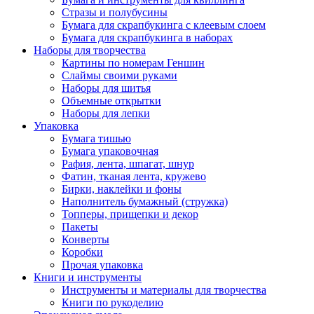
Стразы и полубусины
Бумага для скрапбукинга с клеевым слоем
Бумага для скрапбукинга в наборах
Наборы для творчества
Картины по номерам Геншин
Слаймы своими руками
Наборы для шитья
Объемные открытки
Наборы для лепки
Упаковка
Бумага тишью
Бумага упаковочная
Рафия, лента, шпагат, шнур
Фатин, тканая лента, кружево
Бирки, наклейки и фоны
Наполнитель бумажный (стружка)
Топперы, прищепки и декор
Пакеты
Конверты
Коробки
Прочая упаковка
Книги и инструменты
Инструменты и материалы для творчества
Книги по рукоделию