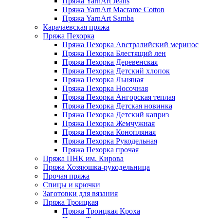
Пряжа YarnArt Jeans
Пряжа YarnArt Macrame Cotton
Пряжа YarnArt Samba
Карачаевская пряжа
Пряжа Пехорка
Пряжа Пехорка Австралийский меринос
Пряжа Пехорка Блестящий лен
Пряжа Пехорка Деревенская
Пряжа Пехорка Детский хлопок
Пряжа Пехорка Льняная
Пряжа Пехорка Носочная
Пряжа Пехорка Ангорская теплая
Пряжа Пехорка Детская новинка
Пряжа Пехорка Детский каприз
Пряжа Пехорка Жемчужная
Пряжа Пехорка Конопляная
Пряжа Пехорка Рукодельная
Пряжа Пехорка прочая
Пряжа ПНК им. Кирова
Пряжа Хозяюшка-рукодельница
Прочая пряжа
Спицы и крючки
Заготовки для вязания
Пряжа Троицкая
Пряжа Троицкая Кроха