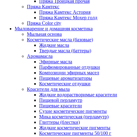
Пряжа Троицкая прочая
Пряжа Камтекс
Пряжа Камтекс Астория
Пряжа Камтекс Мохер голд
Пряжа Color city
Мыловарение и домашняя косметика
Мыльная основа
Косметические масла (базовые)
Жидкие масла
Твердые масла (баттеры)
Аромамасла
Эфирные масла
Парфюмированные отдушки
Композиции эфирных масел
Пищевые ароматизаторы
Косметические отдушки
Красители для мыла
Жидкие водорастворимые красители
Пищевой перламутр
Пищевые красители
Сухие косметические пигменты
Мика косметическая (перламутр)
Глиттеры (блестки)
Жидкие косметические пигменты
Косметические пигменты 50/100 г