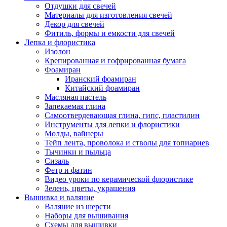
Отдушки для свечей
Материалы для изготовления свечей
Декор для свечей
Фитиль, формы и емкости для свечей
Лепка и флористика
Изолон
Крепированная и гофрированная бумага
Фоамиран
Иранский фоамиран
Китайский фоамиран
Масляная пастель
Запекаемая глина
Самоотвердевающая глина, гипс, пластилин
Инструменты для лепки и флористики
Молды, вайнеры
Тейп лента, проволока и стволы для топиариев
Тычинки и пыльца
Сизаль
Фетр и фатин
Видео уроки по керамической флористике
Зелень, цветы, украшения
Вышивка и валяние
Валяние из шерсти
Наборы для вышивания
Схемы для вышивки