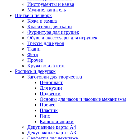
Инструменты и канва
Мулине, канитель
Шитье и печворк
Кожа и замша
Красители для ткани
Фурнитура для игрушек
Обувь и аксессуары для игрушек
Трессы для кукол
Ткани
Фетр
Прочее
Кружево и фатин
Роспись и декупаж
Заготовки для творчества
Пенопласт
Для кухни
Подвески
Основы для часов и часовые механизмы
Прочее
Пластик
Гипс
Кашпо и ящики
Декупажные карты А4
Декупажные карты А3
Салфетки для декупажа