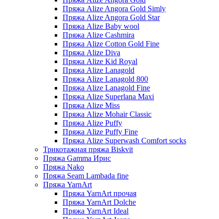
Пряжа Alize Angora Gold Simly
Пряжа Alize Angora Gold Star
Пряжа Alize Baby wool
Пряжа Alize Cashmira
Пряжа Alize Cotton Gold Fine
Пряжа Alize Diva
Пряжа Alize Kid Royal
Пряжа Alize Lanagold
Пряжа Alize Lanagold 800
Пряжа Alize Lanagold Fine
Пряжа Alize Superlana Maxi
Пряжа Alize Miss
Пряжа Alize Mohair Classic
Пряжа Alize Puffy
Пряжа Alize Puffy Fine
Пряжа Alize Superwash Comfort socks
Трикотажная пряжа Biskvit
Пряжа Gamma Ирис
Пряжа Nako
Пряжа Seam Lambada fine
Пряжа YarnArt
Пряжа YarnArt прочая
Пряжа YarnArt Dolche
Пряжа YarnArt Ideal