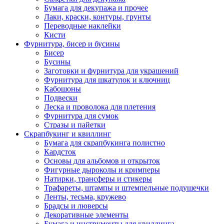
Бумага для декупажа и прочее
Лаки, краски, контуры, грунты
Переводные наклейки
Кисти
Фурнитура, бисер и бусины
Бисер
Бусины
Заготовки и фурнитура для украшений
Фурнитура для шкатулок и ключниц
Кабошоны
Подвески
Леска и проволока для плетения
Фурнитура для сумок
Стразы и пайетки
Скрапбукинг и квиллинг
Бумага для скрапбукинга полистно
Кардсток
Основы для альбомов и открыток
Фигурные дыроколы и кримперы
Натирки, трансферы и стикеры
Трафареты, штампы и штемпельные подушечки
Ленты, тесьма, кружево
Брадсы и люверсы
Декоративные элементы
Бумага и инструменты для квиллинга