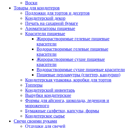
Воски
Товары для кондитеров
Подложки для тортов и десертов
Кондитерский декор
Печать на сахарной бумаге
Ароматизаторы пищевые
Красители пищевые
Жирорастворимые гелевые пищевые
красители
Водорастворимые гелевые пищевые
красители
Жирорастворимые сухие пищевые
красители
Водорастворимые сухие пищевые красители
Пищевые перламутры (глиттер, кандурин)
Кондитерская упаковка, коробки для тортов
Топперы
Кондитерский инвентарь
Вырубки кондитерские
Формы для айсинга, шоколада, леденцов и
мороженого
Бумажные салфетки, капсулы, формы
Кондитерское сырье
Свечи своими руками
Отдушки для свечей