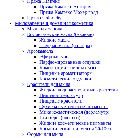
Пряжа Камтекс
Пряжа Камтекс Астория
Пряжа Камтекс Мохер голд
Пряжа Color city
Мыловарение и домашняя косметика
Мыльная основа
Косметические масла (базовые)
Жидкие масла
Твердые масла (баттеры)
Аромамасла
Эфирные масла
Парфюмированные отдушки
Композиции эфирных масел
Пищевые ароматизаторы
Косметические отдушки
Красители для мыла
Жидкие водорастворимые красители
Пищевой перламутр
Пищевые красители
Сухие косметические пигменты
Мика косметическая (перламутр)
Глиттеры (блестки)
Жидкие косметические пигменты
Косметические пигменты 50/100 г
Формы для мыла