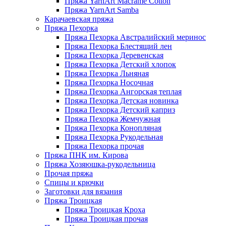
Пряжа YarnArt Macrame Cotton
Пряжа YarnArt Samba
Карачаевская пряжа
Пряжа Пехорка
Пряжа Пехорка Австралийский меринос
Пряжа Пехорка Блестящий лен
Пряжа Пехорка Деревенская
Пряжа Пехорка Детский хлопок
Пряжа Пехорка Льняная
Пряжа Пехорка Носочная
Пряжа Пехорка Ангорская теплая
Пряжа Пехорка Детская новинка
Пряжа Пехорка Детский каприз
Пряжа Пехорка Жемчужная
Пряжа Пехорка Конопляная
Пряжа Пехорка Рукодельная
Пряжа Пехорка прочая
Пряжа ПНК им. Кирова
Пряжа Хозяюшка-рукодельница
Прочая пряжа
Спицы и крючки
Заготовки для вязания
Пряжа Троицкая
Пряжа Троицкая Кроха
Пряжа Троицкая прочая