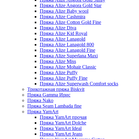
Пряжа Alize Angora Gold Star
Пряжа Alize Baby wool
Пряжа Alize Cashmira
Пряжа Alize Cotton Gold Fine
Пряжа Alize Diva
Пряжа Alize Kid Royal
Пряжа Alize Lanagold
Пряжа Alize Lanagold 800
Пряжа Alize Lanagold Fine
Пряжа Alize Superlana Maxi
Пряжа Alize Miss
Пряжа Alize Mohair Classic
Пряжа Alize Puffy
Пряжа Alize Puffy Fine
Пряжа Alize Superwash Comfort socks
Трикотажная пряжа Biskvit
Пряжа Gamma Ирис
Пряжа Nako
Пряжа Seam Lambada fine
Пряжа YarnArt
Пряжа YarnArt прочая
Пряжа YarnArt Dolche
Пряжа YarnArt Ideal
Пряжа YarnArt Jeans