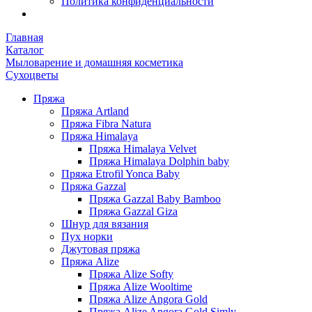
Политика конфиденциальности
Главная
Каталог
Мыловарение и домашняя косметика
Сухоцветы
Пряжа
Пряжа Artland
Пряжа Fibra Natura
Пряжа Himalaya
Пряжа Himalaya Velvet
Пряжа Himalaya Dolphin baby
Пряжа Etrofil Yonca Baby
Пряжа Gazzal
Пряжа Gazzal Baby Bamboo
Пряжа Gazzal Giza
Шнур для вязания
Пух норки
Джутовая пряжа
Пряжа Alize
Пряжа Alize Softy
Пряжа Alize Wooltime
Пряжа Alize Angora Gold
Пряжа Alize Angora Gold Simly