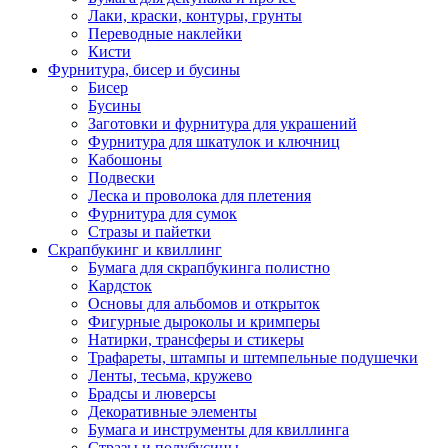
Лаки, краски, контуры, грунты
Переводные наклейки
Кисти
Фурнитура, бисер и бусины
Бисер
Бусины
Заготовки и фурнитура для украшений
Фурнитура для шкатулок и ключниц
Кабошоны
Подвески
Леска и проволока для плетения
Фурнитура для сумок
Стразы и пайетки
Скрапбукинг и квиллинг
Бумага для скрапбукинга полистно
Кардсток
Основы для альбомов и открыток
Фигурные дыроколы и кримперы
Натирки, трансферы и стикеры
Трафареты, штампы и штемпельные подушечки
Ленты, тесьма, кружево
Брадсы и люверсы
Декоративные элементы
Бумага и инструменты для квиллинга
Стразы и полубусины