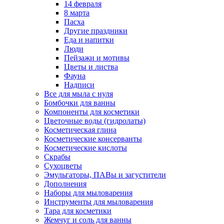
14 февраля
8 марта
Пасха
Другие праздники
Еда и напитки
Люди
Пейзажи и мотивы
Цветы и листва
Фауна
Надписи
Все для мыла с нуля
Бомбочки для ванны
Компоненты для косметики
Цветочные воды (гидролаты)
Косметическая глина
Косметические консерванты
Косметические кислоты
Скрабы
Сухоцветы
Эмульгаторы, ПАВы и загустители
Дополнения
Наборы для мыловарения
Инструменты для мыловарения
Тара для косметики
Жемчуг и соль для ванны