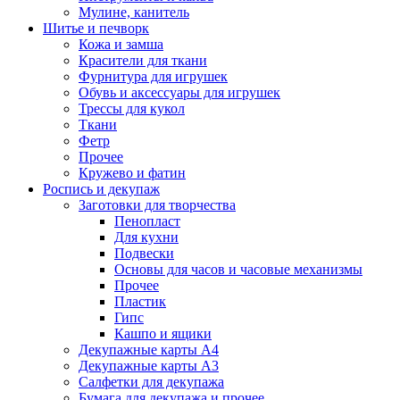
Мулине, канитель
Шитье и печворк
Кожа и замша
Красители для ткани
Фурнитура для игрушек
Обувь и аксессуары для игрушек
Трессы для кукол
Ткани
Фетр
Прочее
Кружево и фатин
Роспись и декупаж
Заготовки для творчества
Пенопласт
Для кухни
Подвески
Основы для часов и часовые механизмы
Прочее
Пластик
Гипс
Кашпо и ящики
Декупажные карты А4
Декупажные карты А3
Салфетки для декупажа
Бумага для декупажа и прочее