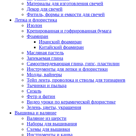
Материалы для изготовления свечей
Декор для свечей
Фитиль, формы и емкости для свечей
Лепка и флористика
Изолон
Крепированная и гофрированная бумага
Фоамиран
Иранский фоамиран
Китайский фоамиран
Масляная пастель
Запекаемая глина
Самоотвердевающая глина, гипс, пластилин
Инструменты для лепки и флористики
Молды, вайнеры
Тейп лента, проволока и стволы для топиариев
Тычинки и пыльца
Сизаль
Фетр и фатин
Видео уроки по керамической флористике
Зелень, цветы, украшения
Вышивка и валяние
Валяние из шерсти
Наборы для вышивания
Схемы для вышивки
Инструменты и канва