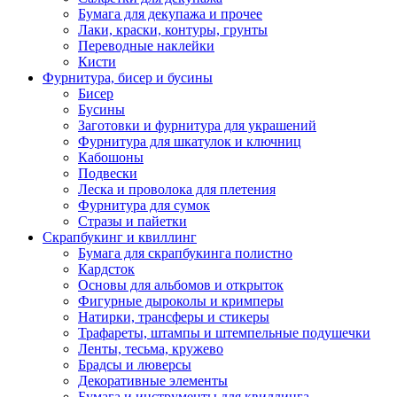
Бумага для декупажа и прочее
Лаки, краски, контуры, грунты
Переводные наклейки
Кисти
Фурнитура, бисер и бусины
Бисер
Бусины
Заготовки и фурнитура для украшений
Фурнитура для шкатулок и ключниц
Кабошоны
Подвески
Леска и проволока для плетения
Фурнитура для сумок
Стразы и пайетки
Скрапбукинг и квиллинг
Бумага для скрапбукинга полистно
Кардсток
Основы для альбомов и открыток
Фигурные дыроколы и кримперы
Натирки, трансферы и стикеры
Трафареты, штампы и штемпельные подушечки
Ленты, тесьма, кружево
Брадсы и люверсы
Декоративные элементы
Бумага и инструменты для квиллинга