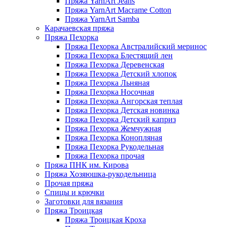
Пряжа YarnArt Jeans
Пряжа YarnArt Macrame Cotton
Пряжа YarnArt Samba
Карачаевская пряжа
Пряжа Пехорка
Пряжа Пехорка Австралийский меринос
Пряжа Пехорка Блестящий лен
Пряжа Пехорка Деревенская
Пряжа Пехорка Детский хлопок
Пряжа Пехорка Льняная
Пряжа Пехорка Носочная
Пряжа Пехорка Ангорская теплая
Пряжа Пехорка Детская новинка
Пряжа Пехорка Детский каприз
Пряжа Пехорка Жемчужная
Пряжа Пехорка Конопляная
Пряжа Пехорка Рукодельная
Пряжа Пехорка прочая
Пряжа ПНК им. Кирова
Пряжа Хозяюшка-рукодельница
Прочая пряжа
Спицы и крючки
Заготовки для вязания
Пряжа Троицкая
Пряжа Троицкая Кроха