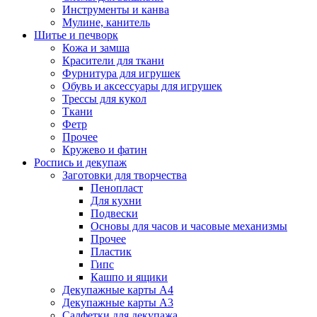
Инструменты и канва
Мулине, канитель
Шитье и печворк
Кожа и замша
Красители для ткани
Фурнитура для игрушек
Обувь и аксессуары для игрушек
Трессы для кукол
Ткани
Фетр
Прочее
Кружево и фатин
Роспись и декупаж
Заготовки для творчества
Пенопласт
Для кухни
Подвески
Основы для часов и часовые механизмы
Прочее
Пластик
Гипс
Кашпо и ящики
Декупажные карты А4
Декупажные карты А3
Салфетки для декупажа