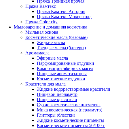
Пряжа Троицкая прочая
Пряжа Камтекс
Пряжа Камтекс Астория
Пряжа Камтекс Мохер голд
Пряжа Color city
Мыловарение и домашняя косметика
Мыльная основа
Косметические масла (базовые)
Жидкие масла
Твердые масла (баттеры)
Аромамасла
Эфирные масла
Парфюмированные отдушки
Композиции эфирных масел
Пищевые ароматизаторы
Косметические отдушки
Красители для мыла
Жидкие водорастворимые красители
Пищевой перламутр
Пищевые красители
Сухие косметические пигменты
Мика косметическая (перламутр)
Глиттеры (блестки)
Жидкие косметические пигменты
Косметические пигменты 50/100 г