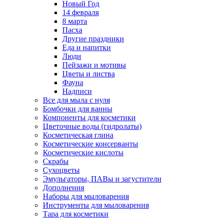
Новый Год
14 февраля
8 марта
Пасха
Другие праздники
Еда и напитки
Люди
Пейзажи и мотивы
Цветы и листва
Фауна
Надписи
Все для мыла с нуля
Бомбочки для ванны
Компоненты для косметики
Цветочные воды (гидролаты)
Косметическая глина
Косметические консерванты
Косметические кислоты
Скрабы
Сухоцветы
Эмульгаторы, ПАВы и загустители
Дополнения
Наборы для мыловарения
Инструменты для мыловарения
Тара для косметики