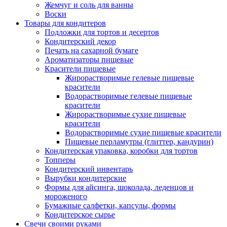
Жемчуг и соль для ванны
Воски
Товары для кондитеров
Подложки для тортов и десертов
Кондитерский декор
Печать на сахарной бумаге
Ароматизаторы пищевые
Красители пищевые
Жирорастворимые гелевые пищевые
красители
Водорастворимые гелевые пищевые
красители
Жирорастворимые сухие пищевые
красители
Водорастворимые сухие пищевые красители
Пищевые перламутры (глиттер, кандурин)
Кондитерская упаковка, коробки для тортов
Топперы
Кондитерский инвентарь
Вырубки кондитерские
Формы для айсинга, шоколада, леденцов и
мороженого
Бумажные салфетки, капсулы, формы
Кондитерское сырье
Свечи своими руками