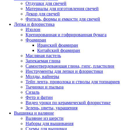
Отдушки для свечей
Материалы для изготовления свечей
Декор для свечей
Фитиль, формы и емкости для свечей
Лепка и флористика
Изолон
Крепированная и гофрированная бумага
Фоамиран
Иранский фоамиран
Китайский фоамиран
Масляная пастель
Запекаемая глина
Самоотвердевающая глина, гипс, пластилин
Инструменты для лепки и флористики
Молды, вайнеры
Тейп лента, проволока и стволы для топиариев
Тычинки и пыльца
Сизаль
Фетр и фатин
Видео уроки по керамической флористике
Зелень, цветы, украшения
Вышивка и валяние
Валяние из шерсти
Наборы для вышивания
Схемы для вышивки