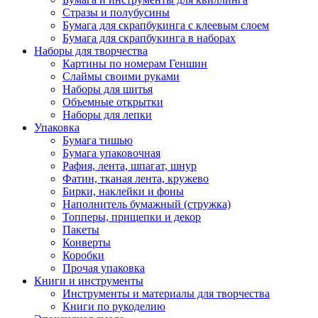
Стразы и полубусины
Бумага для скрапбукинга с клеевым слоем
Бумага для скрапбукинга в наборах
Наборы для творчества
Картины по номерам Геншин
Слаймы своими руками
Наборы для шитья
Объемные открытки
Наборы для лепки
Упаковка
Бумага тишью
Бумага упаковочная
Рафия, лента, шпагат, шнур
Фатин, тканая лента, кружево
Бирки, наклейки и фоны
Наполнитель бумажный (стружка)
Топперы, прищепки и декор
Пакеты
Конверты
Коробки
Прочая упаковка
Книги и инструменты
Инструменты и материалы для творчества
Книги по рукоделию