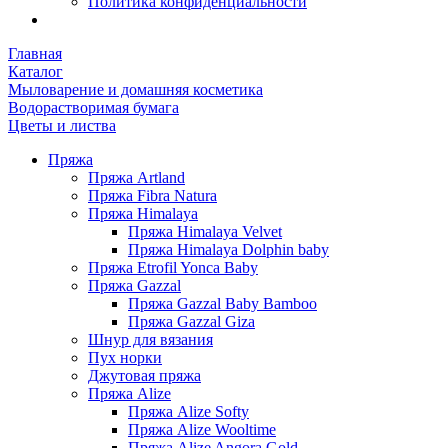
Политика конфиденциальности
Главная
Каталог
Мыловарение и домашняя косметика
Водорастворимая бумага
Цветы и листва
Пряжа
Пряжа Artland
Пряжа Fibra Natura
Пряжа Himalaya
Пряжа Himalaya Velvet
Пряжа Himalaya Dolphin baby
Пряжа Etrofil Yonca Baby
Пряжа Gazzal
Пряжа Gazzal Baby Bamboo
Пряжа Gazzal Giza
Шнур для вязания
Пух норки
Джутовая пряжа
Пряжа Alize
Пряжа Alize Softy
Пряжа Alize Wooltime
Пряжа Alize Angora Gold