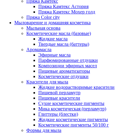
Пряжа Камтекс
Пряжа Камтекс Астория
Пряжа Камтекс Мохер голд
Пряжа Color city
Мыловарение и домашняя косметика
Мыльная основа
Косметические масла (базовые)
Жидкие масла
Твердые масла (баттеры)
Аромамасла
Эфирные масла
Парфюмированные отдушки
Композиции эфирных масел
Пищевые ароматизаторы
Косметические отдушки
Красители для мыла
Жидкие водорастворимые красители
Пищевой перламутр
Пищевые красители
Сухие косметические пигменты
Мика косметическая (перламутр)
Глиттеры (блестки)
Жидкие косметические пигменты
Косметические пигменты 50/100 г
Формы для мыла