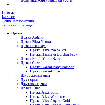
Политика конфиденциальности
Главная
Каталог
Лепка и флористика
Тычинки и пыльца
Пряжа
Пряжа Artland
Пряжа Fibra Natura
Пряжа Himalaya
Пряжа Himalaya Velvet
Пряжа Himalaya Dolphin baby
Пряжа Etrofil Yonca Baby
Пряжа Gazzal
Пряжа Gazzal Baby Bamboo
Пряжа Gazzal Giza
Шнур для вязания
Пух норки
Джутовая пряжа
Пряжа Alize
Пряжа Alize Softy
Пряжа Alize Wooltime
Пряжа Alize Angora Gold
Пряжа Alize Angora Gold Simly