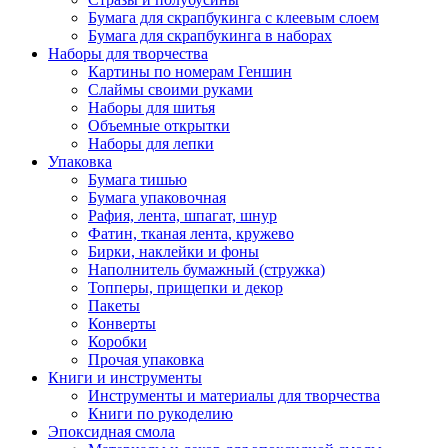
Бумага для скрапбукинга с клеевым слоем
Бумага для скрапбукинга в наборах
Наборы для творчества
Картины по номерам Геншин
Слаймы своими руками
Наборы для шитья
Объемные открытки
Наборы для лепки
Упаковка
Бумага тишью
Бумага упаковочная
Рафия, лента, шпагат, шнур
Фатин, тканая лента, кружево
Бирки, наклейки и фоны
Наполнитель бумажный (стружка)
Топперы, прищепки и декор
Пакеты
Конверты
Коробки
Прочая упаковка
Книги и инструменты
Инструменты и материалы для творчества
Книги по рукоделию
Эпоксидная смола