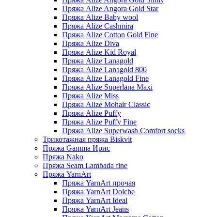
Пряжа Alize Angora Gold Star
Пряжа Alize Baby wool
Пряжа Alize Cashmira
Пряжа Alize Cotton Gold Fine
Пряжа Alize Diva
Пряжа Alize Kid Royal
Пряжа Alize Lanagold
Пряжа Alize Lanagold 800
Пряжа Alize Lanagold Fine
Пряжа Alize Superlana Maxi
Пряжа Alize Miss
Пряжа Alize Mohair Classic
Пряжа Alize Puffy
Пряжа Alize Puffy Fine
Пряжа Alize Superwash Comfort socks
Трикотажная пряжа Biskvit
Пряжа Gamma Ирис
Пряжа Nako
Пряжа Seam Lambada fine
Пряжа YarnArt
Пряжа YarnArt прочая
Пряжа YarnArt Dolche
Пряжа YarnArt Ideal
Пряжа YarnArt Jeans