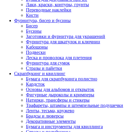
Лаки, краски, контуры, грунты
Переводные наклейки
Кисти
Фурнитура, бисер и бусины
Бисер
Бусины
Заготовки и фурнитура для украшений
Фурнитура для шкатулок и ключниц
Кабошоны
Подвески
Леска и проволока для плетения
Фурнитура для сумок
Стразы и пайетки
Скрапбукинг и квиллинг
Бумага для скрапбукинга полистно
Кардсток
Основы для альбомов и открыток
Фигурные дыроколы и кримперы
Натирки, трансферы и стикеры
Трафареты, штампы и штемпельные подушечки
Ленты, тесьма, кружево
Брадсы и люверсы
Декоративные элементы
Бумага и инструменты для квиллинга
Стразы и полубусины