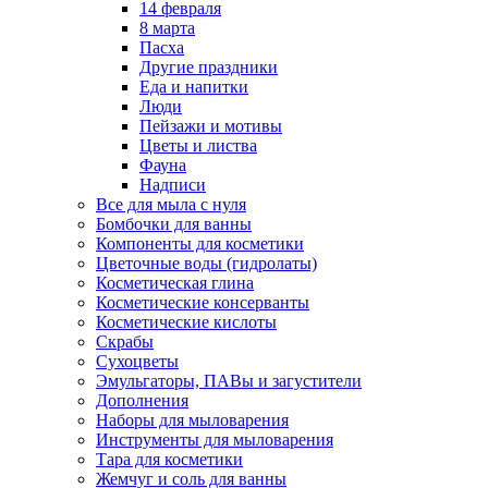
14 февраля
8 марта
Пасха
Другие праздники
Еда и напитки
Люди
Пейзажи и мотивы
Цветы и листва
Фауна
Надписи
Все для мыла с нуля
Бомбочки для ванны
Компоненты для косметики
Цветочные воды (гидролаты)
Косметическая глина
Косметические консерванты
Косметические кислоты
Скрабы
Сухоцветы
Эмульгаторы, ПАВы и загустители
Дополнения
Наборы для мыловарения
Инструменты для мыловарения
Тара для косметики
Жемчуг и соль для ванны