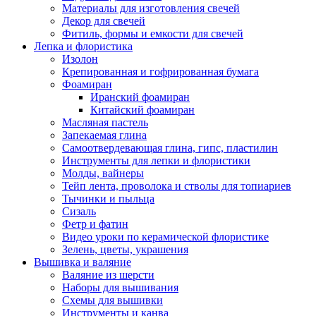
Материалы для изготовления свечей
Декор для свечей
Фитиль, формы и емкости для свечей
Лепка и флористика
Изолон
Крепированная и гофрированная бумага
Фоамиран
Иранский фоамиран
Китайский фоамиран
Масляная пастель
Запекаемая глина
Самоотвердевающая глина, гипс, пластилин
Инструменты для лепки и флористики
Молды, вайнеры
Тейп лента, проволока и стволы для топиариев
Тычинки и пыльца
Сизаль
Фетр и фатин
Видео уроки по керамической флористике
Зелень, цветы, украшения
Вышивка и валяние
Валяние из шерсти
Наборы для вышивания
Схемы для вышивки
Инструменты и канва