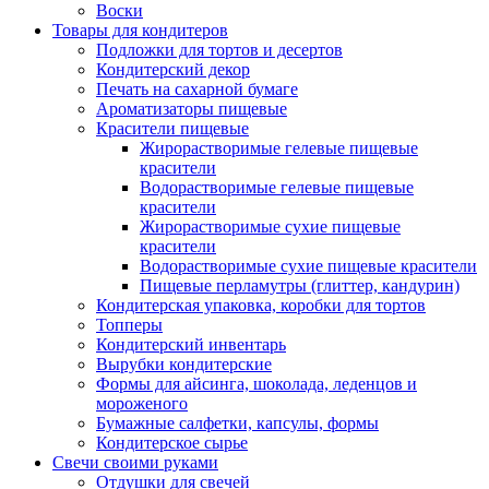
Воски
Товары для кондитеров
Подложки для тортов и десертов
Кондитерский декор
Печать на сахарной бумаге
Ароматизаторы пищевые
Красители пищевые
Жирорастворимые гелевые пищевые
красители
Водорастворимые гелевые пищевые
красители
Жирорастворимые сухие пищевые
красители
Водорастворимые сухие пищевые красители
Пищевые перламутры (глиттер, кандурин)
Кондитерская упаковка, коробки для тортов
Топперы
Кондитерский инвентарь
Вырубки кондитерские
Формы для айсинга, шоколада, леденцов и
мороженого
Бумажные салфетки, капсулы, формы
Кондитерское сырье
Свечи своими руками
Отдушки для свечей