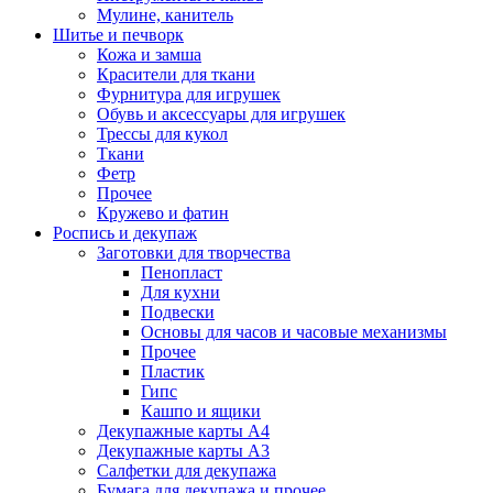
Мулине, канитель
Шитье и печворк
Кожа и замша
Красители для ткани
Фурнитура для игрушек
Обувь и аксессуары для игрушек
Трессы для кукол
Ткани
Фетр
Прочее
Кружево и фатин
Роспись и декупаж
Заготовки для творчества
Пенопласт
Для кухни
Подвески
Основы для часов и часовые механизмы
Прочее
Пластик
Гипс
Кашпо и ящики
Декупажные карты А4
Декупажные карты А3
Салфетки для декупажа
Бумага для декупажа и прочее