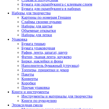
Бумага для скрапбукинга с клеевым слоем
Бумага для скрапбукинга в наборах
Наборы для творчества
Картины по номерам Геншин
Слаймы своими руками
Наборы для шитья
Объемные открытки
Наборы для лепки
Упаковка
Бумага тишью
Бумага упаковочная
Рафия, лента, шпагат, шнур
Фатин, тканая лента, кружево
Бирки, наклейки и фоны
Наполнитель бумажный (стружка)
Топперы, прищепки и декор
Пакеты
Конверты
Коробки
Прочая упаковка
Книги и инструменты
Инструменты и материалы для творчества
Книги по рукоделию
Эпоксидная смола