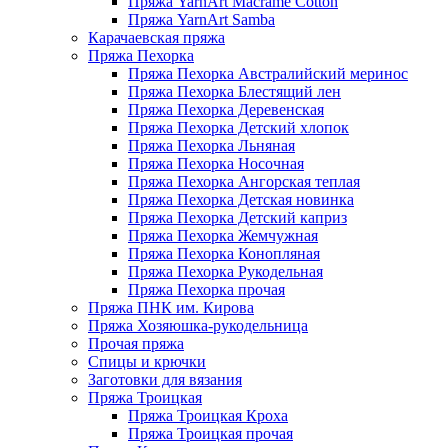
Пряжа YarnArt Macrame Cotton
Пряжа YarnArt Samba
Карачаевская пряжа
Пряжа Пехорка
Пряжа Пехорка Австралийский меринос
Пряжа Пехорка Блестящий лен
Пряжа Пехорка Деревенская
Пряжа Пехорка Детский хлопок
Пряжа Пехорка Льняная
Пряжа Пехорка Носочная
Пряжа Пехорка Ангорская теплая
Пряжа Пехорка Детская новинка
Пряжа Пехорка Детский каприз
Пряжа Пехорка Жемчужная
Пряжа Пехорка Конопляная
Пряжа Пехорка Рукодельная
Пряжа Пехорка прочая
Пряжа ПНК им. Кирова
Пряжа Хозяюшка-рукодельница
Прочая пряжа
Спицы и крючки
Заготовки для вязания
Пряжа Троицкая
Пряжа Троицкая Кроха
Пряжа Троицкая прочая