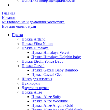
Политика конфиденциальности
Главная
Каталог
Мыловарение и домашняя косметика
Все для мыла с нуля
Пряжа
Пряжа Artland
Пряжа Fibra Natura
Пряжа Himalaya
Пряжа Himalaya Velvet
Пряжа Himalaya Dolphin baby
Пряжа Etrofil Yonca Baby
Пряжа Gazzal
Пряжа Gazzal Baby Bamboo
Пряжа Gazzal Giza
Шнур для вязания
Пух норки
Джутовая пряжа
Пряжа Alize
Пряжа Alize Softy
Пряжа Alize Wooltime
Пряжа Alize Angora Gold
Пряжа Alize Angora Gold Simly