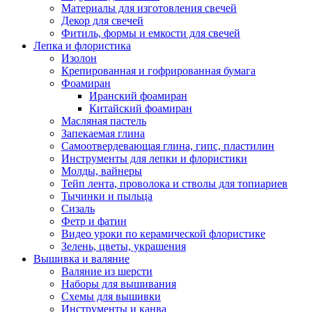
Материалы для изготовления свечей
Декор для свечей
Фитиль, формы и емкости для свечей
Лепка и флористика
Изолон
Крепированная и гофрированная бумага
Фоамиран
Иранский фоамиран
Китайский фоамиран
Масляная пастель
Запекаемая глина
Самоотвердевающая глина, гипс, пластилин
Инструменты для лепки и флористики
Молды, вайнеры
Тейп лента, проволока и стволы для топиариев
Тычинки и пыльца
Сизаль
Фетр и фатин
Видео уроки по керамической флористике
Зелень, цветы, украшения
Вышивка и валяние
Валяние из шерсти
Наборы для вышивания
Схемы для вышивки
Инструменты и канва