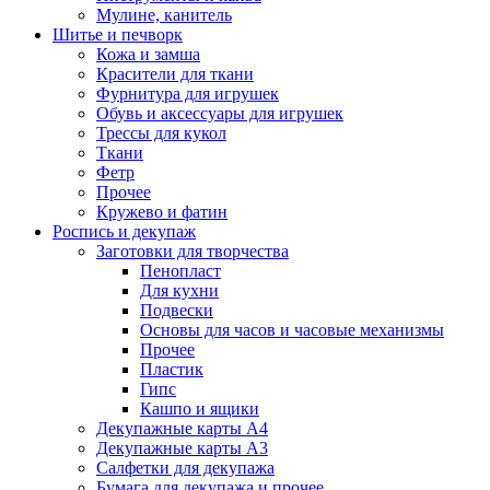
Мулине, канитель
Шитье и печворк
Кожа и замша
Красители для ткани
Фурнитура для игрушек
Обувь и аксессуары для игрушек
Трессы для кукол
Ткани
Фетр
Прочее
Кружево и фатин
Роспись и декупаж
Заготовки для творчества
Пенопласт
Для кухни
Подвески
Основы для часов и часовые механизмы
Прочее
Пластик
Гипс
Кашпо и ящики
Декупажные карты А4
Декупажные карты А3
Салфетки для декупажа
Бумага для декупажа и прочее