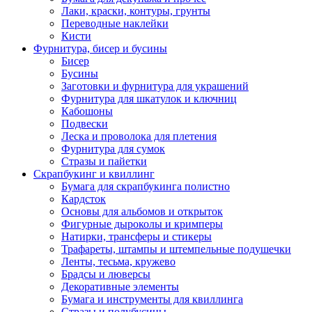
Лаки, краски, контуры, грунты
Переводные наклейки
Кисти
Фурнитура, бисер и бусины
Бисер
Бусины
Заготовки и фурнитура для украшений
Фурнитура для шкатулок и ключниц
Кабошоны
Подвески
Леска и проволока для плетения
Фурнитура для сумок
Стразы и пайетки
Скрапбукинг и квиллинг
Бумага для скрапбукинга полистно
Кардсток
Основы для альбомов и открыток
Фигурные дыроколы и кримперы
Натирки, трансферы и стикеры
Трафареты, штампы и штемпельные подушечки
Ленты, тесьма, кружево
Брадсы и люверсы
Декоративные элементы
Бумага и инструменты для квиллинга
Стразы и полубусины