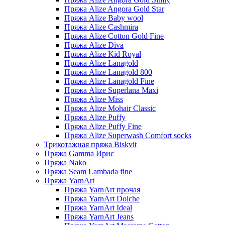
Пряжа Alize Angora Gold Star
Пряжа Alize Baby wool
Пряжа Alize Cashmira
Пряжа Alize Cotton Gold Fine
Пряжа Alize Diva
Пряжа Alize Kid Royal
Пряжа Alize Lanagold
Пряжа Alize Lanagold 800
Пряжа Alize Lanagold Fine
Пряжа Alize Superlana Maxi
Пряжа Alize Miss
Пряжа Alize Mohair Classic
Пряжа Alize Puffy
Пряжа Alize Puffy Fine
Пряжа Alize Superwash Comfort socks
Трикотажная пряжа Biskvit
Пряжа Gamma Ирис
Пряжа Nako
Пряжа Seam Lambada fine
Пряжа YarnArt
Пряжа YarnArt прочая
Пряжа YarnArt Dolche
Пряжа YarnArt Ideal
Пряжа YarnArt Jeans