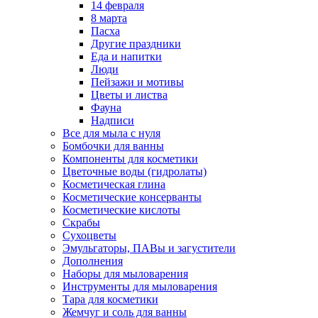
14 февраля
8 марта
Пасха
Другие праздники
Еда и напитки
Люди
Пейзажи и мотивы
Цветы и листва
Фауна
Надписи
Все для мыла с нуля
Бомбочки для ванны
Компоненты для косметики
Цветочные воды (гидролаты)
Косметическая глина
Косметические консерванты
Косметические кислоты
Скрабы
Сухоцветы
Эмульгаторы, ПАВы и загустители
Дополнения
Наборы для мыловарения
Инструменты для мыловарения
Тара для косметики
Жемчуг и соль для ванны