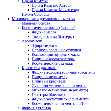
Пряжа Камтекс
Пряжа Камтекс Астория
Пряжа Камтекс Мохер голд
Пряжа Color city
Мыловарение и домашняя косметика
Мыльная основа
Косметические масла (базовые)
Жидкие масла
Твердые масла (баттеры)
Аромамасла
Эфирные масла
Парфюмированные отдушки
Композиции эфирных масел
Пищевые ароматизаторы
Косметические отдушки
Красители для мыла
Жидкие водорастворимые красители
Пищевой перламутр
Пищевые красители
Сухие косметические пигменты
Мика косметическая (перламутр)
Глиттеры (блестки)
Жидкие косметические пигменты
Косметические пигменты 50/100 г
Формы для мыла