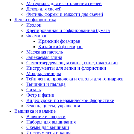
Материалы для изготовления свечей
Декор для свечей
Фитиль, формы и емкости для свечей
Лепка и флористика
Изолон
Крепированная и гофрированная бумага
Фоамиран
Иранский фоамиран
Китайский фоамиран
Масляная пастель
Запекаемая глина
Самоотвердевающая глина, гипс, пластилин
Инструменты для лепки и флористики
Молды, вайнеры
Тейп лента, проволока и стволы для топиариев
Тычинки и пыльца
Сизаль
Фетр и фатин
Видео уроки по керамической флористике
Зелень, цветы, украшения
Вышивка и валяние
Валяние из шерсти
Наборы для вышивания
Схемы для вышивки
Инструменты и канва