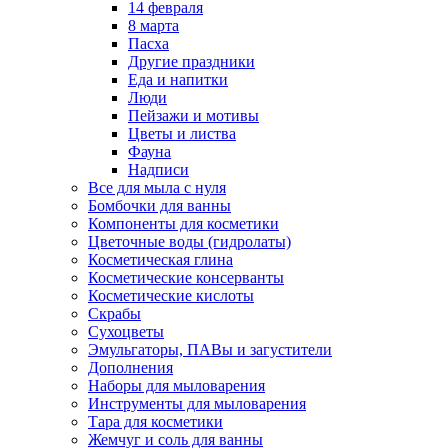
14 февраля
8 марта
Пасха
Другие праздники
Еда и напитки
Люди
Пейзажи и мотивы
Цветы и листва
Фауна
Надписи
Все для мыла с нуля
Бомбочки для ванны
Компоненты для косметики
Цветочные воды (гидролаты)
Косметическая глина
Косметические консерванты
Косметические кислоты
Скрабы
Сухоцветы
Эмульгаторы, ПАВы и загустители
Дополнения
Наборы для мыловарения
Инструменты для мыловарения
Тара для косметики
Жемчуг и соль для ванны