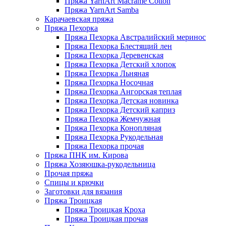
Пряжа YarnArt Macrame Cotton
Пряжа YarnArt Samba
Карачаевская пряжа
Пряжа Пехорка
Пряжа Пехорка Австралийский меринос
Пряжа Пехорка Блестящий лен
Пряжа Пехорка Деревенская
Пряжа Пехорка Детский хлопок
Пряжа Пехорка Льняная
Пряжа Пехорка Носочная
Пряжа Пехорка Ангорская теплая
Пряжа Пехорка Детская новинка
Пряжа Пехорка Детский каприз
Пряжа Пехорка Жемчужная
Пряжа Пехорка Конопляная
Пряжа Пехорка Рукодельная
Пряжа Пехорка прочая
Пряжа ПНК им. Кирова
Пряжа Хозяюшка-рукодельница
Прочая пряжа
Спицы и крючки
Заготовки для вязания
Пряжа Троицкая
Пряжа Троицкая Кроха
Пряжа Троицкая прочая