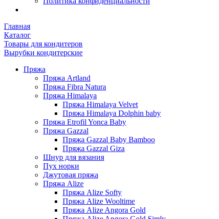
Политика конфиденциальности
Главная
Каталог
Товары для кондитеров
Вырубки кондитерские
Пряжа
Пряжа Artland
Пряжа Fibra Natura
Пряжа Himalaya
Пряжа Himalaya Velvet
Пряжа Himalaya Dolphin baby
Пряжа Etrofil Yonca Baby
Пряжа Gazzal
Пряжа Gazzal Baby Bamboo
Пряжа Gazzal Giza
Шнур для вязания
Пух норки
Джутовая пряжа
Пряжа Alize
Пряжа Alize Softy
Пряжа Alize Wooltime
Пряжа Alize Angora Gold
Пряжа Alize Angora Gold Simly