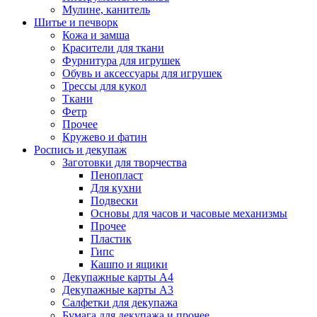
Мулине, канитель
Шитье и печворк
Кожа и замша
Красители для ткани
Фурнитура для игрушек
Обувь и аксессуары для игрушек
Трессы для кукол
Ткани
Фетр
Прочее
Кружево и фатин
Роспись и декупаж
Заготовки для творчества
Пенопласт
Для кухни
Подвески
Основы для часов и часовые механизмы
Прочее
Пластик
Гипс
Кашпо и ящики
Декупажные карты А4
Декупажные карты А3
Салфетки для декупажа
Бумага для декупажа и прочее