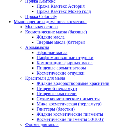
Пряжа Камтекс
Пряжа Камтекс Астория
Пряжа Камтекс Мохер голд
Пряжа Color city
Мыловарение и домашняя косметика
Мыльная основа
Косметические масла (базовые)
Жидкие масла
Твердые масла (баттеры)
Аромамасла
Эфирные масла
Парфюмированные отдушки
Композиции эфирных масел
Пищевые ароматизаторы
Косметические отдушки
Красители для мыла
Жидкие водорастворимые красители
Пищевой перламутр
Пищевые красители
Сухие косметические пигменты
Мика косметическая (перламутр)
Глиттеры (блестки)
Жидкие косметические пигменты
Косметические пигменты 50/100 г
Формы для мыла