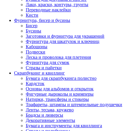
Лаки, краски, контуры, грунты
Переводные наклейки
Кисти
Фурнитура, бисер и бусины
Бисер
Бусины
Заготовки и фурнитура для украшений
Фурнитура для шкатулок и ключниц
Кабошоны
Подвески
Леска и проволока для плетения
Фурнитура для сумок
Стразы и пайетки
Скрапбукинг и квиллинг
Бумага для скрапбукинга полистно
Кардсток
Основы для альбомов и открыток
Фигурные дыроколы и кримперы
Натирки, трансферы и стикеры
Трафареты, штампы и штемпельные подушечки
Ленты, тесьма, кружево
Брадсы и люверсы
Декоративные элементы
Бумага и инструменты для квиллинга
Стразы и полубусины