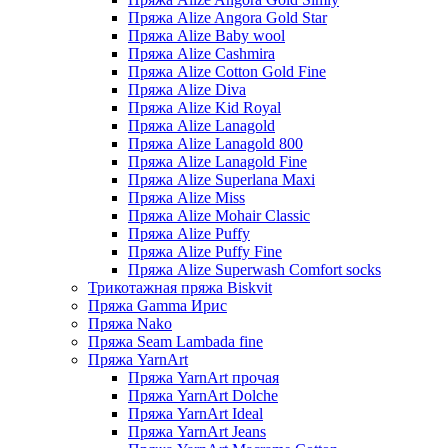
Пряжа Alize Angora Gold Star
Пряжа Alize Baby wool
Пряжа Alize Cashmira
Пряжа Alize Cotton Gold Fine
Пряжа Alize Diva
Пряжа Alize Kid Royal
Пряжа Alize Lanagold
Пряжа Alize Lanagold 800
Пряжа Alize Lanagold Fine
Пряжа Alize Superlana Maxi
Пряжа Alize Miss
Пряжа Alize Mohair Classic
Пряжа Alize Puffy
Пряжа Alize Puffy Fine
Пряжа Alize Superwash Comfort socks
Трикотажная пряжа Biskvit
Пряжа Gamma Ирис
Пряжа Nako
Пряжа Seam Lambada fine
Пряжа YarnArt
Пряжа YarnArt прочая
Пряжа YarnArt Dolche
Пряжа YarnArt Ideal
Пряжа YarnArt Jeans