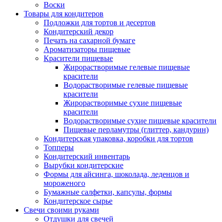
Воски
Товары для кондитеров
Подложки для тортов и десертов
Кондитерский декор
Печать на сахарной бумаге
Ароматизаторы пищевые
Красители пищевые
Жирорастворимые гелевые пищевые
красители
Водорастворимые гелевые пищевые
красители
Жирорастворимые сухие пищевые
красители
Водорастворимые сухие пищевые красители
Пищевые перламутры (глиттер, кандурин)
Кондитерская упаковка, коробки для тортов
Топперы
Кондитерский инвентарь
Вырубки кондитерские
Формы для айсинга, шоколада, леденцов и
мороженого
Бумажные салфетки, капсулы, формы
Кондитерское сырье
Свечи своими руками
Отдушки для свечей