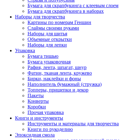
Бумага для скрапбукинга с клеевым слоем
Бумага для скрапбукинга в наборах
Наборы для творчества
Картины по номерам Геншин
Слаймы своими руками
Наборы для шитья
Объемные открытки
Наборы для лепки
Упаковка
Бумага тишью
Бумага упаковочная
Рафия, лента, шпагат, шнур
Фатин, тканая лента, кружево
Бирки, наклейки и фоны
Наполнитель бумажный (стружка)
Топперы, прищепки и декор
Пакеты
Конверты
Коробки
Прочая упаковка
Книги и инструменты
Инструменты и материалы для творчества
Книги по рукоделию
Эпоксидная смола