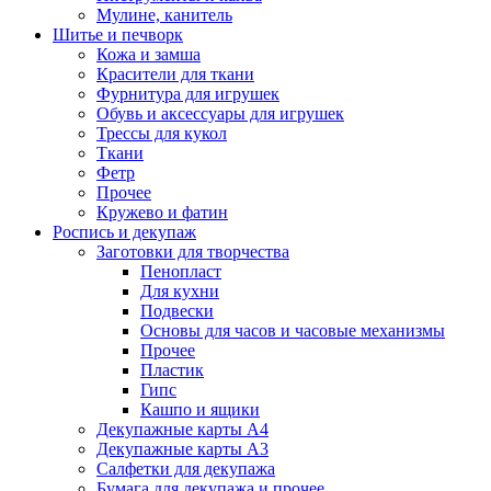
Мулине, канитель
Шитье и печворк
Кожа и замша
Красители для ткани
Фурнитура для игрушек
Обувь и аксессуары для игрушек
Трессы для кукол
Ткани
Фетр
Прочее
Кружево и фатин
Роспись и декупаж
Заготовки для творчества
Пенопласт
Для кухни
Подвески
Основы для часов и часовые механизмы
Прочее
Пластик
Гипс
Кашпо и ящики
Декупажные карты А4
Декупажные карты А3
Салфетки для декупажа
Бумага для декупажа и прочее