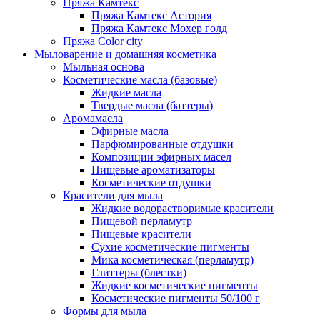
Пряжа Камтекс
Пряжа Камтекс Астория
Пряжа Камтекс Мохер голд
Пряжа Color city
Мыловарение и домашняя косметика
Мыльная основа
Косметические масла (базовые)
Жидкие масла
Твердые масла (баттеры)
Аромамасла
Эфирные масла
Парфюмированные отдушки
Композиции эфирных масел
Пищевые ароматизаторы
Косметические отдушки
Красители для мыла
Жидкие водорастворимые красители
Пищевой перламутр
Пищевые красители
Сухие косметические пигменты
Мика косметическая (перламутр)
Глиттеры (блестки)
Жидкие косметические пигменты
Косметические пигменты 50/100 г
Формы для мыла