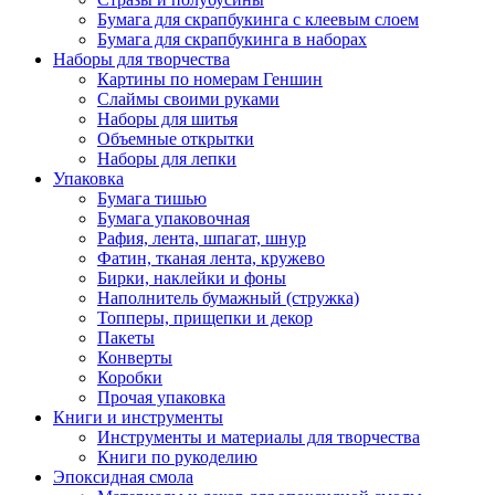
Бумага для скрапбукинга с клеевым слоем
Бумага для скрапбукинга в наборах
Наборы для творчества
Картины по номерам Геншин
Слаймы своими руками
Наборы для шитья
Объемные открытки
Наборы для лепки
Упаковка
Бумага тишью
Бумага упаковочная
Рафия, лента, шпагат, шнур
Фатин, тканая лента, кружево
Бирки, наклейки и фоны
Наполнитель бумажный (стружка)
Топперы, прищепки и декор
Пакеты
Конверты
Коробки
Прочая упаковка
Книги и инструменты
Инструменты и материалы для творчества
Книги по рукоделию
Эпоксидная смола