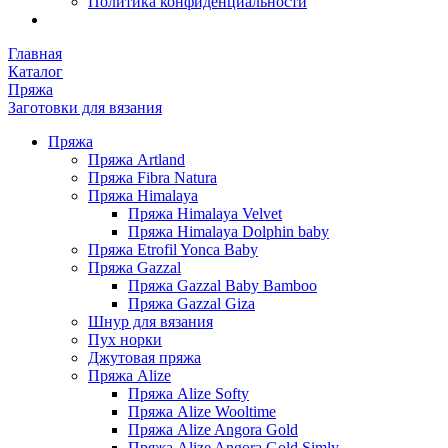
Политика конфиденциальности
Главная
Каталог
Пряжа
Заготовки для вязания
Пряжа
Пряжа Artland
Пряжа Fibra Natura
Пряжа Himalaya
Пряжа Himalaya Velvet
Пряжа Himalaya Dolphin baby
Пряжа Etrofil Yonca Baby
Пряжа Gazzal
Пряжа Gazzal Baby Bamboo
Пряжа Gazzal Giza
Шнур для вязания
Пух норки
Джутовая пряжа
Пряжа Alize
Пряжа Alize Softy
Пряжа Alize Wooltime
Пряжа Alize Angora Gold
Пряжа Alize Angora Gold Simly