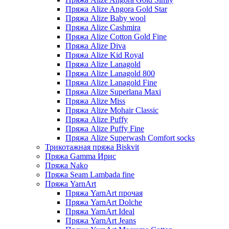
Пряжа Alize Angora Gold Star
Пряжа Alize Baby wool
Пряжа Alize Cashmira
Пряжа Alize Cotton Gold Fine
Пряжа Alize Diva
Пряжа Alize Kid Royal
Пряжа Alize Lanagold
Пряжа Alize Lanagold 800
Пряжа Alize Lanagold Fine
Пряжа Alize Superlana Maxi
Пряжа Alize Miss
Пряжа Alize Mohair Classic
Пряжа Alize Puffy
Пряжа Alize Puffy Fine
Пряжа Alize Superwash Comfort socks
Трикотажная пряжа Biskvit
Пряжа Gamma Ирис
Пряжа Nako
Пряжа Seam Lambada fine
Пряжа YarnArt
Пряжа YarnArt прочая
Пряжа YarnArt Dolche
Пряжа YarnArt Ideal
Пряжа YarnArt Jeans