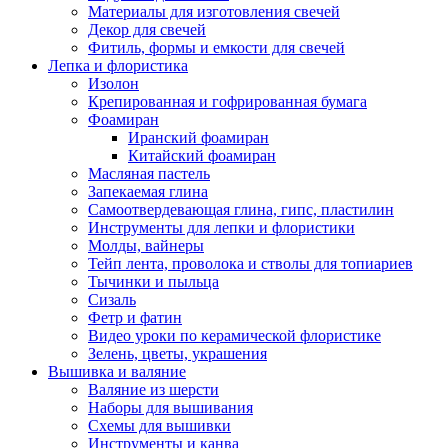
Материалы для изготовления свечей
Декор для свечей
Фитиль, формы и емкости для свечей
Лепка и флористика
Изолон
Крепированная и гофрированная бумага
Фоамиран
Иранский фоамиран
Китайский фоамиран
Масляная пастель
Запекаемая глина
Самоотвердевающая глина, гипс, пластилин
Инструменты для лепки и флористики
Молды, вайнеры
Тейп лента, проволока и стволы для топиариев
Тычинки и пыльца
Сизаль
Фетр и фатин
Видео уроки по керамической флористике
Зелень, цветы, украшения
Вышивка и валяние
Валяние из шерсти
Наборы для вышивания
Схемы для вышивки
Инструменты и канва