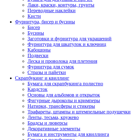
Лаки, краски, контуры, грунты
Переводные наклейки
Кисти
Фурнитура, бисер и бусины
Бисер
Бусины
Заготовки и фурнитура для украшений
Фурнитура для шкатулок и ключниц
Кабошоны
Подвески
Леска и проволока для плетения
Фурнитура для сумок
Стразы и пайетки
Скрапбукинг и квиллинг
Бумага для скрапбукинга полистно
Кардсток
Основы для альбомов и открыток
Фигурные дыроколы и кримперы
Натирки, трансферы и стикеры
Трафареты, штампы и штемпельные подушечки
Ленты, тесьма, кружево
Брадсы и люверсы
Декоративные элементы
Бумага и инструменты для квиллинга
Стразы и полубусины