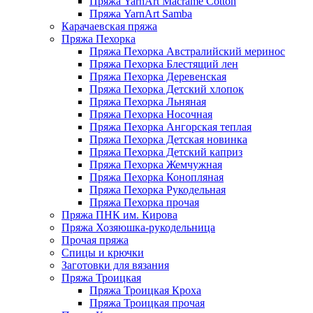
Пряжа YarnArt Macrame Cotton
Пряжа YarnArt Samba
Карачаевская пряжа
Пряжа Пехорка
Пряжа Пехорка Австралийский меринос
Пряжа Пехорка Блестящий лен
Пряжа Пехорка Деревенская
Пряжа Пехорка Детский хлопок
Пряжа Пехорка Льняная
Пряжа Пехорка Носочная
Пряжа Пехорка Ангорская теплая
Пряжа Пехорка Детская новинка
Пряжа Пехорка Детский каприз
Пряжа Пехорка Жемчужная
Пряжа Пехорка Конопляная
Пряжа Пехорка Рукодельная
Пряжа Пехорка прочая
Пряжа ПНК им. Кирова
Пряжа Хозяюшка-рукодельница
Прочая пряжа
Спицы и крючки
Заготовки для вязания
Пряжа Троицкая
Пряжа Троицкая Кроха
Пряжа Троицкая прочая