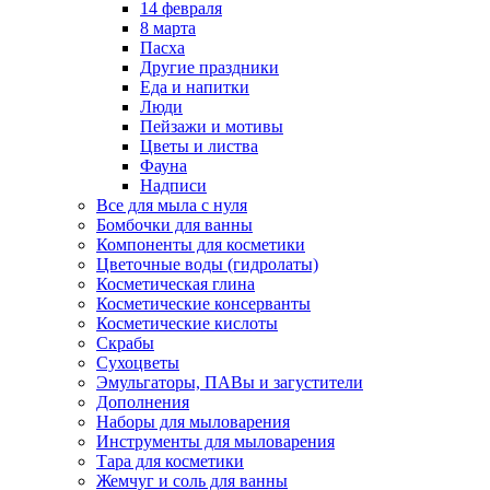
14 февраля
8 марта
Пасха
Другие праздники
Еда и напитки
Люди
Пейзажи и мотивы
Цветы и листва
Фауна
Надписи
Все для мыла с нуля
Бомбочки для ванны
Компоненты для косметики
Цветочные воды (гидролаты)
Косметическая глина
Косметические консерванты
Косметические кислоты
Скрабы
Сухоцветы
Эмульгаторы, ПАВы и загустители
Дополнения
Наборы для мыловарения
Инструменты для мыловарения
Тара для косметики
Жемчуг и соль для ванны