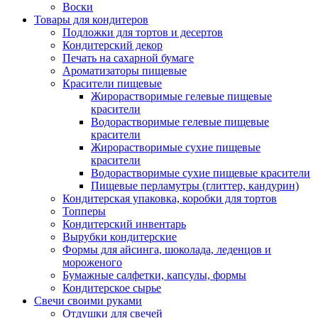
Воски
Товары для кондитеров
Подложки для тортов и десертов
Кондитерский декор
Печать на сахарной бумаге
Ароматизаторы пищевые
Красители пищевые
Жирорастворимые гелевые пищевые
красители
Водорастворимые гелевые пищевые
красители
Жирорастворимые сухие пищевые
красители
Водорастворимые сухие пищевые красители
Пищевые перламутры (глиттер, кандурин)
Кондитерская упаковка, коробки для тортов
Топперы
Кондитерский инвентарь
Вырубки кондитерские
Формы для айсинга, шоколада, леденцов и
мороженого
Бумажные салфетки, капсулы, формы
Кондитерское сырье
Свечи своими руками
Отдушки для свечей