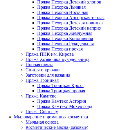
Пряжа Пехорка Детский хлопок
Пряжа Пехорка Льняная
Пряжа Пехорка Носочная
Пряжа Пехорка Ангорская теплая
Пряжа Пехорка Детская новинка
Пряжа Пехорка Детский каприз
Пряжа Пехорка Жемчужная
Пряжа Пехорка Конопляная
Пряжа Пехорка Рукодельная
Пряжа Пехорка прочая
Пряжа ПНК им. Кирова
Пряжа Хозяюшка-рукодельница
Прочая пряжа
Спицы и крючки
Заготовки для вязания
Пряжа Троицкая
Пряжа Троицкая Кроха
Пряжа Троицкая прочая
Пряжа Камтекс
Пряжа Камтекс Астория
Пряжа Камтекс Мохер голд
Пряжа Color city
Мыловарение и домашняя косметика
Мыльная основа
Косметические масла (базовые)