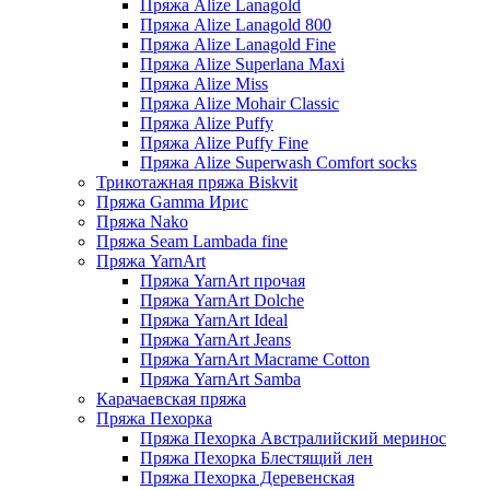
Пряжа Alize Lanagold
Пряжа Alize Lanagold 800
Пряжа Alize Lanagold Fine
Пряжа Alize Superlana Maxi
Пряжа Alize Miss
Пряжа Alize Mohair Classic
Пряжа Alize Puffy
Пряжа Alize Puffy Fine
Пряжа Alize Superwash Comfort socks
Трикотажная пряжа Biskvit
Пряжа Gamma Ирис
Пряжа Nako
Пряжа Seam Lambada fine
Пряжа YarnArt
Пряжа YarnArt прочая
Пряжа YarnArt Dolche
Пряжа YarnArt Ideal
Пряжа YarnArt Jeans
Пряжа YarnArt Macrame Cotton
Пряжа YarnArt Samba
Карачаевская пряжа
Пряжа Пехорка
Пряжа Пехорка Австралийский меринос
Пряжа Пехорка Блестящий лен
Пряжа Пехорка Деревенская