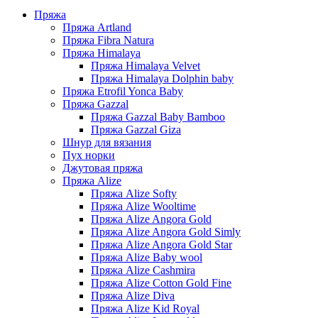
Пряжа
Пряжа Artland
Пряжа Fibra Natura
Пряжа Himalaya
Пряжа Himalaya Velvet
Пряжа Himalaya Dolphin baby
Пряжа Etrofil Yonca Baby
Пряжа Gazzal
Пряжа Gazzal Baby Bamboo
Пряжа Gazzal Giza
Шнур для вязания
Пух норки
Джутовая пряжа
Пряжа Alize
Пряжа Alize Softy
Пряжа Alize Wooltime
Пряжа Alize Angora Gold
Пряжа Alize Angora Gold Simly
Пряжа Alize Angora Gold Star
Пряжа Alize Baby wool
Пряжа Alize Cashmira
Пряжа Alize Cotton Gold Fine
Пряжа Alize Diva
Пряжа Alize Kid Royal