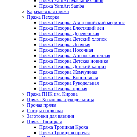
Пряжа YarnArt Macrame Cotton
Пряжа YarnArt Samba
Карачаевская пряжа
Пряжа Пехорка
Пряжа Пехорка Австралийский меринос
Пряжа Пехорка Блестящий лен
Пряжа Пехорка Деревенская
Пряжа Пехорка Детский хлопок
Пряжа Пехорка Льняная
Пряжа Пехорка Носочная
Пряжа Пехорка Ангорская теплая
Пряжа Пехорка Детская новинка
Пряжа Пехорка Детский каприз
Пряжа Пехорка Жемчужная
Пряжа Пехорка Конопляная
Пряжа Пехорка Рукодельная
Пряжа Пехорка прочая
Пряжа ПНК им. Кирова
Пряжа Хозяюшка-рукодельница
Прочая пряжа
Спицы и крючки
Заготовки для вязания
Пряжа Троицкая
Пряжа Троицкая Кроха
Пряжа Троицкая прочая