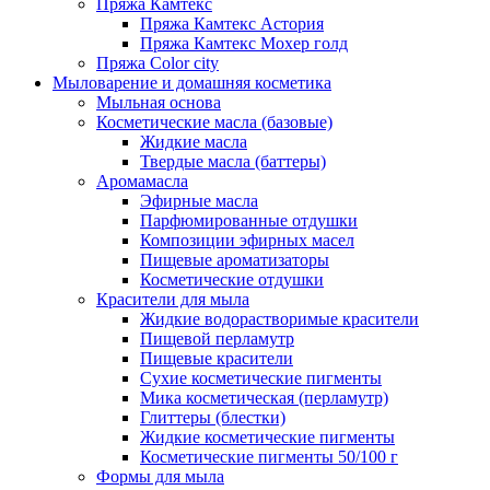
Пряжа Камтекс
Пряжа Камтекс Астория
Пряжа Камтекс Мохер голд
Пряжа Color city
Мыловарение и домашняя косметика
Мыльная основа
Косметические масла (базовые)
Жидкие масла
Твердые масла (баттеры)
Аромамасла
Эфирные масла
Парфюмированные отдушки
Композиции эфирных масел
Пищевые ароматизаторы
Косметические отдушки
Красители для мыла
Жидкие водорастворимые красители
Пищевой перламутр
Пищевые красители
Сухие косметические пигменты
Мика косметическая (перламутр)
Глиттеры (блестки)
Жидкие косметические пигменты
Косметические пигменты 50/100 г
Формы для мыла