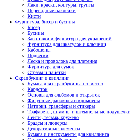
Лаки, краски, контуры, грунты
Переводные наклейки
Кисти
Фурнитура, бисер и бусины
Бисер
Бусины
Заготовки и фурнитура для украшений
Фурнитура для шкатулок и ключниц
Кабошоны
Подвески
Леска и проволока для плетения
Фурнитура для сумок
Стразы и пайетки
Скрапбукинг и квиллинг
Бумага для скрапбукинга полистно
Кардсток
Основы для альбомов и открыток
Фигурные дыроколы и кримперы
Натирки, трансферы и стикеры
Трафареты, штампы и штемпельные подушечки
Ленты, тесьма, кружево
Брадсы и люверсы
Декоративные элементы
Бумага и инструменты для квиллинга
Стразы и полубусины