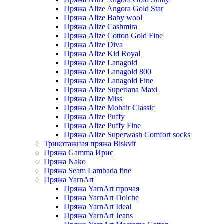
Пряжа Alize Angora Gold Star
Пряжа Alize Baby wool
Пряжа Alize Cashmira
Пряжа Alize Cotton Gold Fine
Пряжа Alize Diva
Пряжа Alize Kid Royal
Пряжа Alize Lanagold
Пряжа Alize Lanagold 800
Пряжа Alize Lanagold Fine
Пряжа Alize Superlana Maxi
Пряжа Alize Miss
Пряжа Alize Mohair Classic
Пряжа Alize Puffy
Пряжа Alize Puffy Fine
Пряжа Alize Superwash Comfort socks
Трикотажная пряжа Biskvit
Пряжа Gamma Ирис
Пряжа Nako
Пряжа Seam Lambada fine
Пряжа YarnArt
Пряжа YarnArt прочая
Пряжа YarnArt Dolche
Пряжа YarnArt Ideal
Пряжа YarnArt Jeans