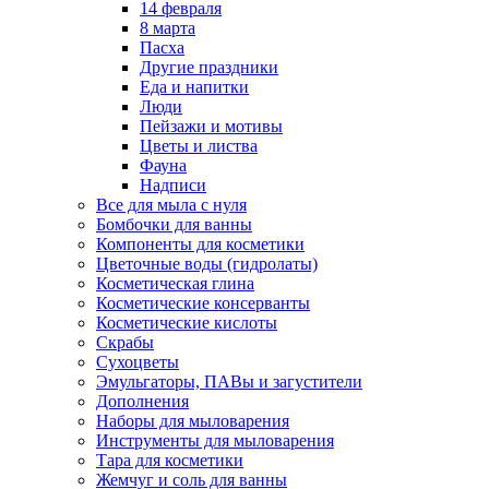
14 февраля
8 марта
Пасха
Другие праздники
Еда и напитки
Люди
Пейзажи и мотивы
Цветы и листва
Фауна
Надписи
Все для мыла с нуля
Бомбочки для ванны
Компоненты для косметики
Цветочные воды (гидролаты)
Косметическая глина
Косметические консерванты
Косметические кислоты
Скрабы
Сухоцветы
Эмульгаторы, ПАВы и загустители
Дополнения
Наборы для мыловарения
Инструменты для мыловарения
Тара для косметики
Жемчуг и соль для ванны