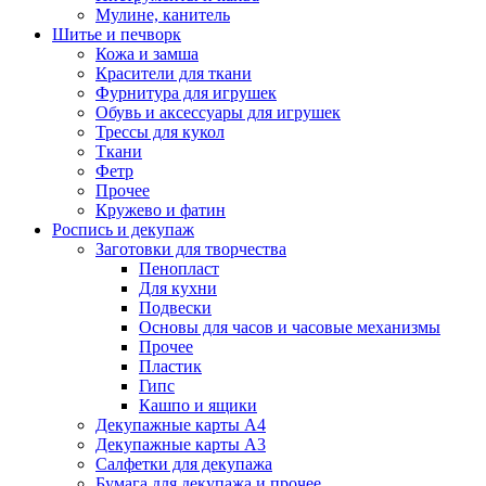
Мулине, канитель
Шитье и печворк
Кожа и замша
Красители для ткани
Фурнитура для игрушек
Обувь и аксессуары для игрушек
Трессы для кукол
Ткани
Фетр
Прочее
Кружево и фатин
Роспись и декупаж
Заготовки для творчества
Пенопласт
Для кухни
Подвески
Основы для часов и часовые механизмы
Прочее
Пластик
Гипс
Кашпо и ящики
Декупажные карты А4
Декупажные карты А3
Салфетки для декупажа
Бумага для декупажа и прочее