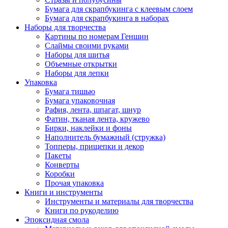
Бумага для скрапбукинга с клеевым слоем
Бумага для скрапбукинга в наборах
Наборы для творчества
Картины по номерам Геншин
Слаймы своими руками
Наборы для шитья
Объемные открытки
Наборы для лепки
Упаковка
Бумага тишью
Бумага упаковочная
Рафия, лента, шпагат, шнур
Фатин, тканая лента, кружево
Бирки, наклейки и фоны
Наполнитель бумажный (стружка)
Топперы, прищепки и декор
Пакеты
Конверты
Коробки
Прочая упаковка
Книги и инструменты
Инструменты и материалы для творчества
Книги по рукоделию
Эпоксидная смола