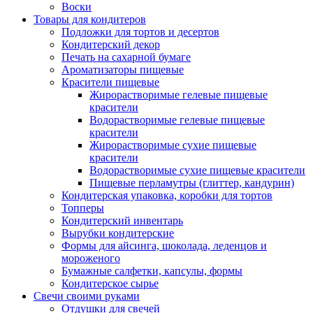
Воски
Товары для кондитеров
Подложки для тортов и десертов
Кондитерский декор
Печать на сахарной бумаге
Ароматизаторы пищевые
Красители пищевые
Жирорастворимые гелевые пищевые
красители
Водорастворимые гелевые пищевые
красители
Жирорастворимые сухие пищевые
красители
Водорастворимые сухие пищевые красители
Пищевые перламутры (глиттер, кандурин)
Кондитерская упаковка, коробки для тортов
Топперы
Кондитерский инвентарь
Вырубки кондитерские
Формы для айсинга, шоколада, леденцов и
мороженого
Бумажные салфетки, капсулы, формы
Кондитерское сырье
Свечи своими руками
Отдушки для свечей