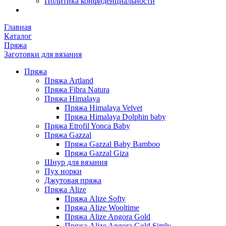
Политика конфиденциальности
Главная
Каталог
Пряжа
Заготовки для вязания
Пряжа
Пряжа Artland
Пряжа Fibra Natura
Пряжа Himalaya
Пряжа Himalaya Velvet
Пряжа Himalaya Dolphin baby
Пряжа Etrofil Yonca Baby
Пряжа Gazzal
Пряжа Gazzal Baby Bamboo
Пряжа Gazzal Giza
Шнур для вязания
Пух норки
Джутовая пряжа
Пряжа Alize
Пряжа Alize Softy
Пряжа Alize Wooltime
Пряжа Alize Angora Gold
Пряжа Alize Angora Gold Simly