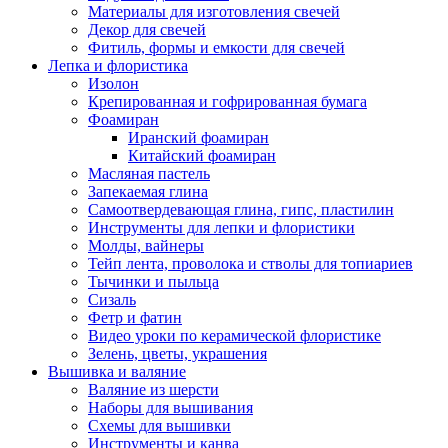
Материалы для изготовления свечей
Декор для свечей
Фитиль, формы и емкости для свечей
Лепка и флористика
Изолон
Крепированная и гофрированная бумага
Фоамиран
Иранский фоамиран
Китайский фоамиран
Масляная пастель
Запекаемая глина
Самоотвердевающая глина, гипс, пластилин
Инструменты для лепки и флористики
Молды, вайнеры
Тейп лента, проволока и стволы для топиариев
Тычинки и пыльца
Сизаль
Фетр и фатин
Видео уроки по керамической флористике
Зелень, цветы, украшения
Вышивка и валяние
Валяние из шерсти
Наборы для вышивания
Схемы для вышивки
Инструменты и канва