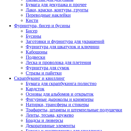
Бумага для декупажа и прочее
Лаки, краски, контуры, грунты
Переводные наклейки
Кисти
Фурнитура, бисер и бусины
Бисер
Бусины
Заготовки и фурнитура для украшений
Фурнитура для шкатулок и ключниц
Кабошоны
Подвески
Леска и проволока для плетения
Фурнитура для сумок
Стразы и пайетки
Скрапбукинг и квиллинг
Бумага для скрапбукинга полистно
Кардсток
Основы для альбомов и открыток
Фигурные дыроколы и кримперы
Натирки, трансферы и стикеры
Трафареты, штампы и штемпельные подушечки
Ленты, тесьма, кружево
Брадсы и люверсы
Декоративные элементы
Бумага и инструменты для квиллинга