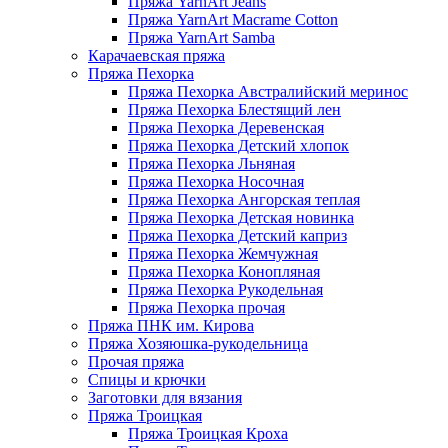
Пряжа YarnArt Jeans
Пряжа YarnArt Macrame Cotton
Пряжа YarnArt Samba
Карачаевская пряжа
Пряжа Пехорка
Пряжа Пехорка Австралийский меринос
Пряжа Пехорка Блестящий лен
Пряжа Пехорка Деревенская
Пряжа Пехорка Детский хлопок
Пряжа Пехорка Льняная
Пряжа Пехорка Носочная
Пряжа Пехорка Ангорская теплая
Пряжа Пехорка Детская новинка
Пряжа Пехорка Детский каприз
Пряжа Пехорка Жемчужная
Пряжа Пехорка Конопляная
Пряжа Пехорка Рукодельная
Пряжа Пехорка прочая
Пряжа ПНК им. Кирова
Пряжа Хозяюшка-рукодельница
Прочая пряжа
Спицы и крючки
Заготовки для вязания
Пряжа Троицкая
Пряжа Троицкая Кроха