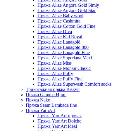
Пряжа Alize Angora Gold Simly
Пряжа Alize Angora Gold Star
Пряжа Alize Baby wool
Пряжа Alize Cashmira
Пряжа Alize Cotton Gold Fine
Пряжа Alize Diva
Пряжа Alize Kid Royal
Пряжа Alize Lanagold
Пряжа Alize Lanagold 800
Пряжа Alize Lanagold Fine
Пряжа Alize Superlana Maxi
Пряжа Alize Miss
Пряжа Alize Mohair Classic
Пряжа Alize Puffy
Пряжа Alize Puffy Fine
Пряжа Alize Superwash Comfort socks
Трикотажная пряжа Biskvit
Пряжа Gamma Ирис
Пряжа Nako
Пряжа Seam Lambada fine
Пряжа YarnArt
Пряжа YarnArt прочая
Пряжа YarnArt Dolche
Пряжа YarnArt Ideal