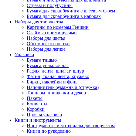
Стразы и полубусины
Бумага для скрапбукинга с клеевым слоем
Бумага для скрапбукинга в наборах
Наборы для творчества
Картины по номерам Геншин
Слаймы своими руками
Наборы для шитья
Объемные открытки
Наборы для лепки
Упаковка
Бумага тишью
Бумага упаковочная
Рафия, лента, шпагат, шнур
Фатин, тканая лента, кружево
Бирки, наклейки и фоны
Наполнитель бумажный (стружка)
Топперы, прищепки и декор
Пакеты
Конверты
Коробки
Прочая упаковка
Книги и инструменты
Инструменты и материалы для творчества
Книги по рукоделию