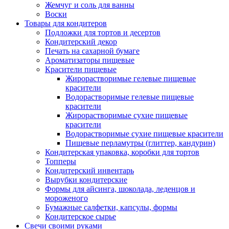
Жемчуг и соль для ванны
Воски
Товары для кондитеров
Подложки для тортов и десертов
Кондитерский декор
Печать на сахарной бумаге
Ароматизаторы пищевые
Красители пищевые
Жирорастворимые гелевые пищевые
красители
Водорастворимые гелевые пищевые
красители
Жирорастворимые сухие пищевые
красители
Водорастворимые сухие пищевые красители
Пищевые перламутры (глиттер, кандурин)
Кондитерская упаковка, коробки для тортов
Топперы
Кондитерский инвентарь
Вырубки кондитерские
Формы для айсинга, шоколада, леденцов и
мороженого
Бумажные салфетки, капсулы, формы
Кондитерское сырье
Свечи своими руками