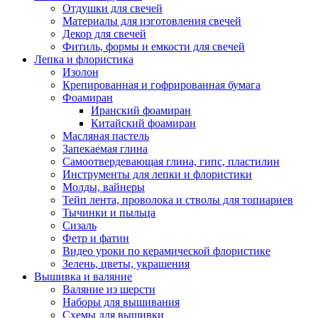
Отдушки для свечей
Материалы для изготовления свечей
Декор для свечей
Фитиль, формы и емкости для свечей
Лепка и флористика
Изолон
Крепированная и гофрированная бумага
Фоамиран
Иранский фоамиран
Китайский фоамиран
Масляная пастель
Запекаемая глина
Самоотвердевающая глина, гипс, пластилин
Инструменты для лепки и флористики
Молды, вайнеры
Тейп лента, проволока и стволы для топиариев
Тычинки и пыльца
Сизаль
Фетр и фатин
Видео уроки по керамической флористике
Зелень, цветы, украшения
Вышивка и валяние
Валяние из шерсти
Наборы для вышивания
Схемы для вышивки