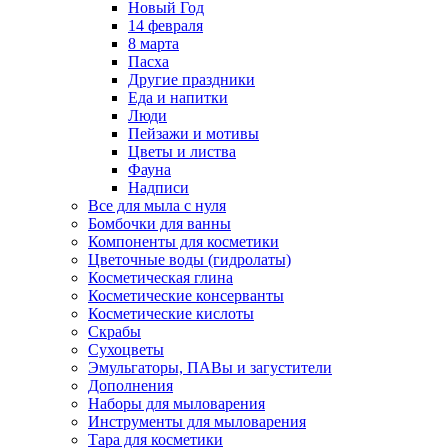
Новый Год
14 февраля
8 марта
Пасха
Другие праздники
Еда и напитки
Люди
Пейзажи и мотивы
Цветы и листва
Фауна
Надписи
Все для мыла с нуля
Бомбочки для ванны
Компоненты для косметики
Цветочные воды (гидролаты)
Косметическая глина
Косметические консерванты
Косметические кислоты
Скрабы
Сухоцветы
Эмульгаторы, ПАВы и загустители
Дополнения
Наборы для мыловарения
Инструменты для мыловарения
Тара для косметики