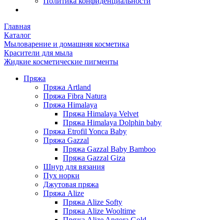
Политика конфиденциальности
Главная
Каталог
Мыловарение и домашняя косметика
Красители для мыла
Жидкие косметические пигменты
Пряжа
Пряжа Artland
Пряжа Fibra Natura
Пряжа Himalaya
Пряжа Himalaya Velvet
Пряжа Himalaya Dolphin baby
Пряжа Etrofil Yonca Baby
Пряжа Gazzal
Пряжа Gazzal Baby Bamboo
Пряжа Gazzal Giza
Шнур для вязания
Пух норки
Джутовая пряжа
Пряжа Alize
Пряжа Alize Softy
Пряжа Alize Wooltime
Пряжа Alize Angora Gold