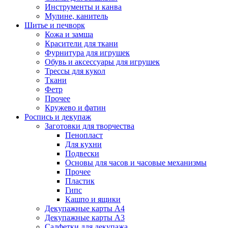
Инструменты и канва
Мулине, канитель
Шитье и печворк
Кожа и замша
Красители для ткани
Фурнитура для игрушек
Обувь и аксессуары для игрушек
Трессы для кукол
Ткани
Фетр
Прочее
Кружево и фатин
Роспись и декупаж
Заготовки для творчества
Пенопласт
Для кухни
Подвески
Основы для часов и часовые механизмы
Прочее
Пластик
Гипс
Кашпо и ящики
Декупажные карты А4
Декупажные карты А3
Салфетки для декупажа