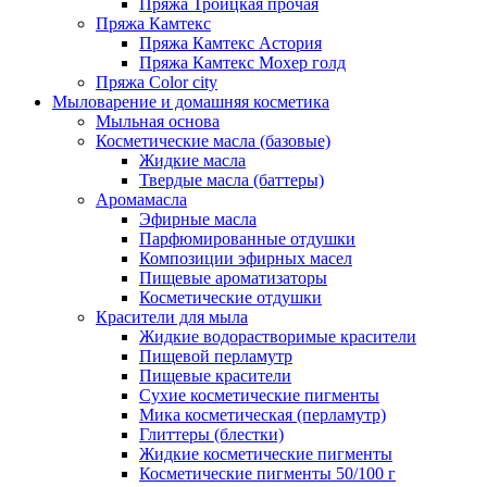
Пряжа Троицкая прочая
Пряжа Камтекс
Пряжа Камтекс Астория
Пряжа Камтекс Мохер голд
Пряжа Color city
Мыловарение и домашняя косметика
Мыльная основа
Косметические масла (базовые)
Жидкие масла
Твердые масла (баттеры)
Аромамасла
Эфирные масла
Парфюмированные отдушки
Композиции эфирных масел
Пищевые ароматизаторы
Косметические отдушки
Красители для мыла
Жидкие водорастворимые красители
Пищевой перламутр
Пищевые красители
Сухие косметические пигменты
Мика косметическая (перламутр)
Глиттеры (блестки)
Жидкие косметические пигменты
Косметические пигменты 50/100 г