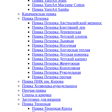
Пряжа YarnArt Jeans
Пряжа YarnArt Macrame Cotton
Пряжа YarnArt Samba
Карачаевская пряжа
Пряжа Пехорка
Пряжа Пехорка Австралийский меринос
Пряжа Пехорка Блестящий лен
Пряжа Пехорка Деревенская
Пряжа Пехорка Детский хлопок
Пряжа Пехорка Льняная
Пряжа Пехорка Носочная
Пряжа Пехорка Ангорская теплая
Пряжа Пехорка Детская новинка
Пряжа Пехорка Детский каприз
Пряжа Пехорка Жемчужная
Пряжа Пехорка Конопляная
Пряжа Пехорка Рукодельная
Пряжа Пехорка прочая
Пряжа ПНК им. Кирова
Пряжа Хозяюшка-рукодельница
Прочая пряжа
Спицы и крючки
Заготовки для вязания
Пряжа Троицкая
Пряжа Троицкая Кроха