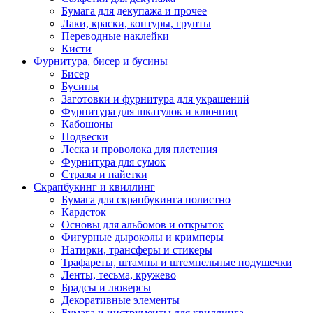
Бумага для декупажа и прочее
Лаки, краски, контуры, грунты
Переводные наклейки
Кисти
Фурнитура, бисер и бусины
Бисер
Бусины
Заготовки и фурнитура для украшений
Фурнитура для шкатулок и ключниц
Кабошоны
Подвески
Леска и проволока для плетения
Фурнитура для сумок
Стразы и пайетки
Скрапбукинг и квиллинг
Бумага для скрапбукинга полистно
Кардсток
Основы для альбомов и открыток
Фигурные дыроколы и кримперы
Натирки, трансферы и стикеры
Трафареты, штампы и штемпельные подушечки
Ленты, тесьма, кружево
Брадсы и люверсы
Декоративные элементы
Бумага и инструменты для квиллинга