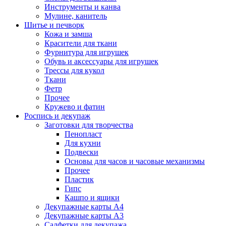
Инструменты и канва
Мулине, канитель
Шитье и печворк
Кожа и замша
Красители для ткани
Фурнитура для игрушек
Обувь и аксессуары для игрушек
Трессы для кукол
Ткани
Фетр
Прочее
Кружево и фатин
Роспись и декупаж
Заготовки для творчества
Пенопласт
Для кухни
Подвески
Основы для часов и часовые механизмы
Прочее
Пластик
Гипс
Кашпо и ящики
Декупажные карты А4
Декупажные карты А3
Салфетки для декупажа