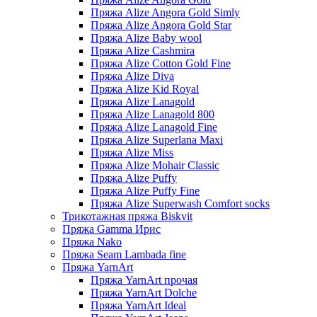
Пряжа Alize Angora Gold Simly
Пряжа Alize Angora Gold Star
Пряжа Alize Baby wool
Пряжа Alize Cashmira
Пряжа Alize Cotton Gold Fine
Пряжа Alize Diva
Пряжа Alize Kid Royal
Пряжа Alize Lanagold
Пряжа Alize Lanagold 800
Пряжа Alize Lanagold Fine
Пряжа Alize Superlana Maxi
Пряжа Alize Miss
Пряжа Alize Mohair Classic
Пряжа Alize Puffy
Пряжа Alize Puffy Fine
Пряжа Alize Superwash Comfort socks
Трикотажная пряжа Biskvit
Пряжа Gamma Ирис
Пряжа Nako
Пряжа Seam Lambada fine
Пряжа YarnArt
Пряжа YarnArt прочая
Пряжа YarnArt Dolche
Пряжа YarnArt Ideal