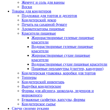
Жемчуг и соль для ванны
Воски
Товары для кондитеров
Подложки для тортов и десертов
Кондитерский декор
Печать на сахарной бумаге
Ароматизаторы пищевые
Красители пищевые
Жирорастворимые гелевые пищевые
красители
Водорастворимые гелевые пищевые
красители
Жирорастворимые сухие пищевые
красители
Водорастворимые сухие пищевые красители
Пищевые перламутры (глиттер, кандурин)
Кондитерская упаковка, коробки для тортов
Топперы
Кондитерский инвентарь
Вырубки кондитерские
Формы для айсинга, шоколада, леденцов и
мороженого
Бумажные салфетки, капсулы, формы
Кондитерское сырье
Свечи своими руками