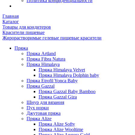
Политика конфиденциальности
Главная
Каталог
Товары для кондитеров
Красители пищевые
Жирорастворимые гелевые пищевые красители
Пряжа
Пряжа Artland
Пряжа Fibra Natura
Пряжа Himalaya
Пряжа Himalaya Velvet
Пряжа Himalaya Dolphin baby
Пряжа Etrofil Yonca Baby
Пряжа Gazzal
Пряжа Gazzal Baby Bamboo
Пряжа Gazzal Giza
Шнур для вязания
Пух норки
Джутовая пряжа
Пряжа Alize
Пряжа Alize Softy
Пряжа Alize Wooltime
Пряжа Alize Angora Gold