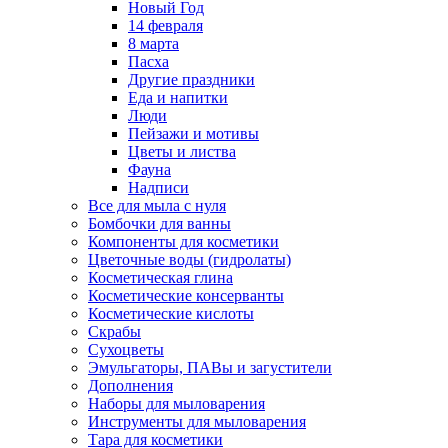
Новый Год
14 февраля
8 марта
Пасха
Другие праздники
Еда и напитки
Люди
Пейзажи и мотивы
Цветы и листва
Фауна
Надписи
Все для мыла с нуля
Бомбочки для ванны
Компоненты для косметики
Цветочные воды (гидролаты)
Косметическая глина
Косметические консерванты
Косметические кислоты
Скрабы
Сухоцветы
Эмульгаторы, ПАВы и загустители
Дополнения
Наборы для мыловарения
Инструменты для мыловарения
Тара для косметики