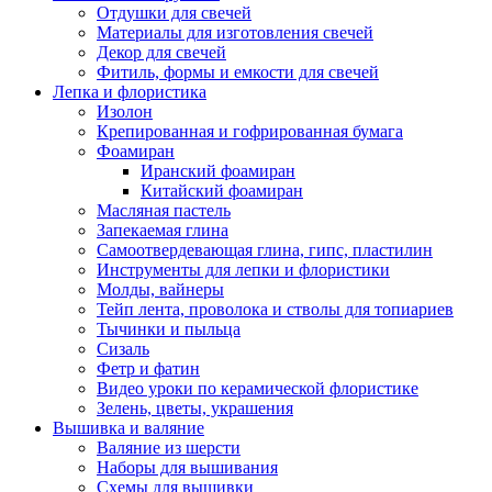
Отдушки для свечей
Материалы для изготовления свечей
Декор для свечей
Фитиль, формы и емкости для свечей
Лепка и флористика
Изолон
Крепированная и гофрированная бумага
Фоамиран
Иранский фоамиран
Китайский фоамиран
Масляная пастель
Запекаемая глина
Самоотвердевающая глина, гипс, пластилин
Инструменты для лепки и флористики
Молды, вайнеры
Тейп лента, проволока и стволы для топиариев
Тычинки и пыльца
Сизаль
Фетр и фатин
Видео уроки по керамической флористике
Зелень, цветы, украшения
Вышивка и валяние
Валяние из шерсти
Наборы для вышивания
Схемы для вышивки