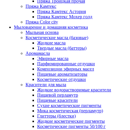
Пряжа Троицкая прочая
Пряжа Камтекс
Пряжа Камтекс Астория
Пряжа Камтекс Мохер голд
Пряжа Color city
Мыловарение и домашняя косметика
Мыльная основа
Косметические масла (базовые)
Жидкие масла
Твердые масла (баттеры)
Аромамасла
Эфирные масла
Парфюмированные отдушки
Композиции эфирных масел
Пищевые ароматизаторы
Косметические отдушки
Красители для мыла
Жидкие водорастворимые красители
Пищевой перламутр
Пищевые красители
Сухие косметические пигменты
Мика косметическая (перламутр)
Глиттеры (блестки)
Жидкие косметические пигменты
Косметические пигменты 50/100 г