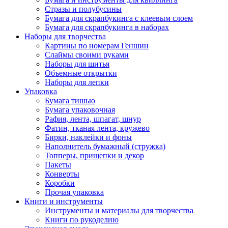
Стразы и полубусины
Бумага для скрапбукинга с клеевым слоем
Бумага для скрапбукинга в наборах
Наборы для творчества
Картины по номерам Геншин
Слаймы своими руками
Наборы для шитья
Объемные открытки
Наборы для лепки
Упаковка
Бумага тишью
Бумага упаковочная
Рафия, лента, шпагат, шнур
Фатин, тканая лента, кружево
Бирки, наклейки и фоны
Наполнитель бумажный (стружка)
Топперы, прищепки и декор
Пакеты
Конверты
Коробки
Прочая упаковка
Книги и инструменты
Инструменты и материалы для творчества
Книги по рукоделию